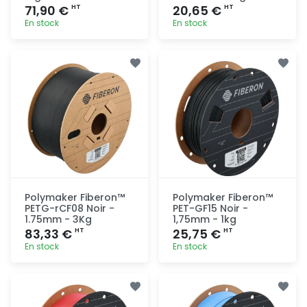
71,90 €
20,65 €
HT
HT
En stock
En stock
Ajout
Ajout
rapide
rapide
Polymaker Fiberon™
Polymaker Fiberon™
PETG-rCF08 Noir -
PET-GF15 Noir -
1.75mm - 3Kg
1,75mm - 1kg
83,33 €
25,75 €
HT
HT
En stock
En stock
Ajout
Ajout
rapide
rapide