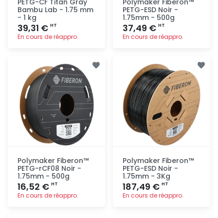
PETG-CF Titan Gray
Polymaker Fiberon™
Bambu Lab - 1.75 mm
PETG-ESD Noir -
- 1 kg
1.75mm - 500g
39,31 €
37,49 €
HT
HT
En cours de réappro.
En cours de réappro.
Ajout
Ajout
rapide
rapide
Polymaker Fiberon™
Polymaker Fiberon™
PETG-rCF08 Noir -
PETG-ESD Noir -
1.75mm - 500g
1.75mm - 3Kg
16,52 €
187,49 €
HT
HT
En cours de réappro.
En cours de réappro.
Ajout
Ajout