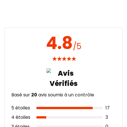
4.8
/5
★
★
★
★
★
Basé sur
20
avis soumis à un contrôle
5 étoiles
17
4 étoiles
3
3 étoiles
0