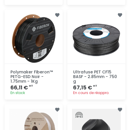
Ajout
Ajout
rapide
rapide
Polymaker Fiberon™
Ultrafuse PET CF15
PETG-ESD Noir -
BASF - 2.85mm - 750
1.75mm - 1Kg
g
66,11 €
67,15 €
HT
HT
En stock
En cours de réappro.
Ajout
Ajout
rapide
rapide