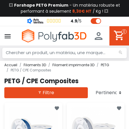
💥
Forshape PETG Premium
- Un matériau robuste et
performant à seulement
8,30€ HT
/ Kg ! 💥
4.9
/
5
0
Accueil
Filaments 3D
Filament imprimante 3D
PETG
PETG / CPE Composites
PETG / CPE Composites
Filtre