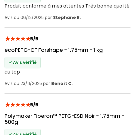
Produit conforme à mes attentes Très bonne qualité
Avis du 06/12/2025 par
Stephane R.
★
★
★
★
★
5/5
ecoPETG-CF Forshape - 1.75mm - 1 kg
✓ Avis vérifié
au top
Avis du 23/11/2025 par
Benoît C.
★
★
★
★
★
5/5
Polymaker Fiberon™ PETG-ESD Noir - 1.75mm -
500g
✓ Avis vérifié