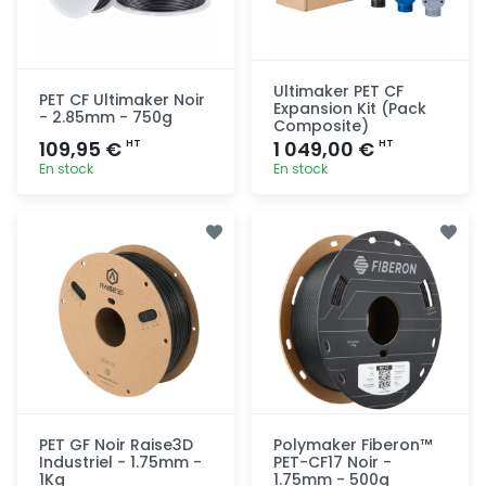
Ultimaker PET CF
PET CF Ultimaker Noir
Expansion Kit (Pack
- 2.85mm - 750g
Composite)
109,95 €
1 049,00 €
HT
HT
En stock
En stock
Ajout
Ajout
rapide
rapide
PET GF Noir Raise3D
Polymaker Fiberon™
Industriel - 1.75mm -
PET-CF17 Noir -
1Kg
1.75mm - 500g