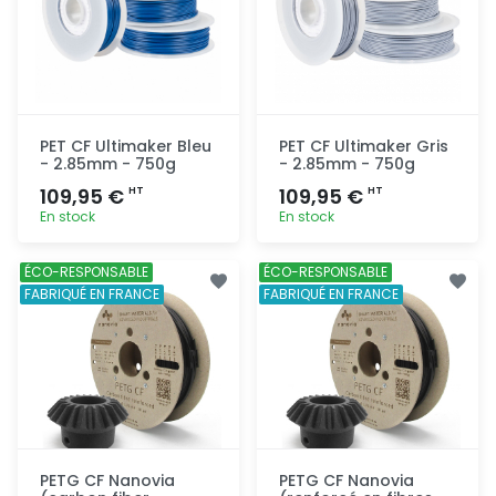
PET CF Ultimaker Bleu
PET CF Ultimaker Gris
- 2.85mm - 750g
- 2.85mm - 750g
109,95 €
109,95 €
HT
HT
En stock
En stock
Ajout
Ajout
ÉCO-RESPONSABLE
ÉCO-RESPONSABLE
rapide
rapide
FABRIQUÉ EN FRANCE
FABRIQUÉ EN FRANCE
PETG CF Nanovia
PETG CF Nanovia