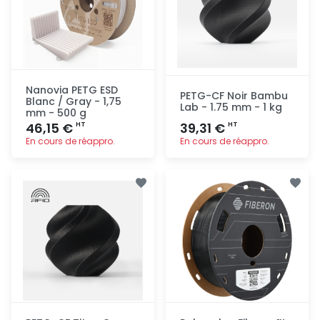
Nanovia PETG ESD
PETG-CF Noir Bambu
Blanc / Gray - 1,75
Lab - 1.75 mm - 1 kg
mm - 500 g
46,15 €
39,31 €
HT
HT
En cours de réappro.
En cours de réappro.
Ajout
Ajout
rapide
rapide