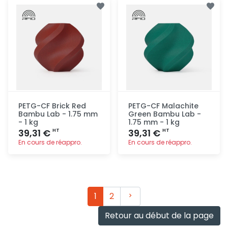
rapide
rapide
PETG-CF Brick Red
PETG-CF Malachite
Bambu Lab - 1.75 mm
Green Bambu Lab -
- 1 kg
1.75 mm - 1 kg
39,31 €
39,31 €
HT
HT
En cours de réappro.
En cours de réappro.
Ajout
Ajout
rapide
rapide
Suivant
1
2
Retour au début de la page