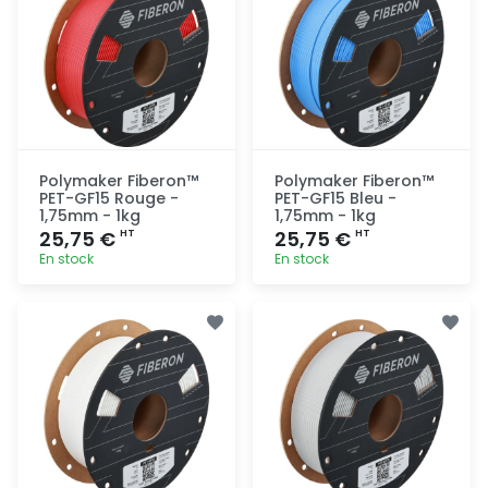
Polymaker Fiberon™
Polymaker Fiberon™
PET-GF15 Rouge -
PET-GF15 Bleu -
1,75mm - 1kg
1,75mm - 1kg
25,75 €
25,75 €
HT
HT
En stock
En stock
Ajout
Ajout
rapide
rapide