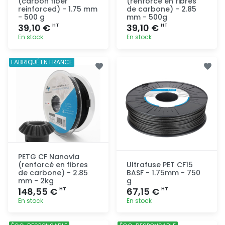
(carbon fiber
(renforcé en fibres
reinforced) - 1.75 mm
de carbone) - 2.85
- 500 g
mm - 500g
39,10 €
39,10 €
HT
HT
En stock
En stock
Ajout
Ajout
FABRIQUÉ EN FRANCE
rapide
rapide
PETG CF Nanovia
(renforcé en fibres
Ultrafuse PET CF15
de carbone) - 2.85
BASF - 1.75mm - 750
mm - 2kg
g
148,55 €
67,15 €
HT
HT
En stock
En stock
Ajout
Ajout