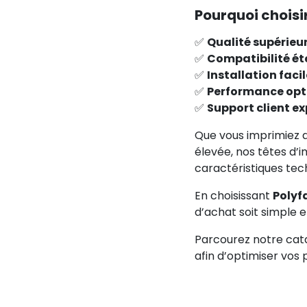
Pourquoi choisi
✅
Qualité supérieu
✅
Compatibilité é
✅
Installation facil
✅
Performance opt
✅
Support client ex
Que vous imprimiez a
élevée, nos têtes d’
caractéristiques tech
En choisissant
Polyf
d’achat soit simple e
Parcourez notre cat
afin d’optimiser vos 