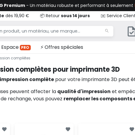
TG Premium
- Un matériau robuste et performant à seulement
te
dès 19,90 €
📦 Retour
sous 14 jours
✉️ Service Clien
Espace
⚡ Offres spéciales
PRO
ession complètes
ssion complètes pour imprimante 3D
'impression complète
pour votre imprimante 3D peut ê
uses peuvent affecter la
qualité d'impression
et empêch
 de rechange, vous pouvez
remplacer les composant