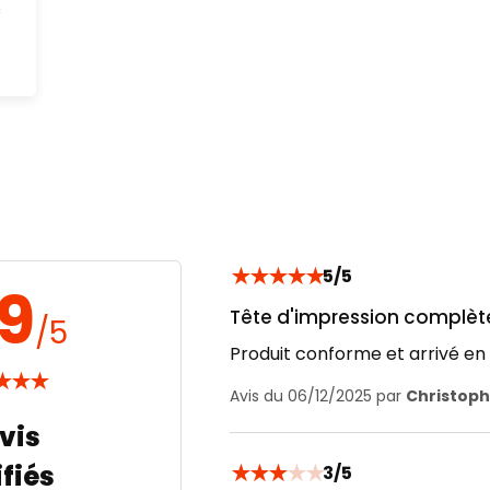
c
★
★
★
★
★
5/5
.9
Tête d'impression complète
/5
Produit conforme et arrivé en 
★
★
★
Avis du 06/12/2025 par
Christoph
★
★
★
★
★
3/5