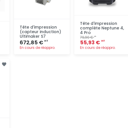
Tête d'impression
Tête d'impression
complète Neptune 4,
(capteur induction)
4 Pro
Ultimaker S7
79,90 €
HT
672,85 €
55,93 €
HT
HT
En cours de réappro.
En cours de réappro.
Ajout
Ajout
rapide
rapide