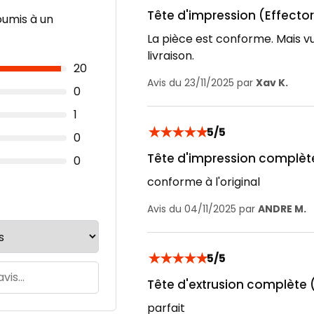
Tête d'impression (Effector
oumis à un
La pièce est conforme. Mais vu 
livraison.
20
Avis du 23/11/2025 par
Xav K.
0
1
★
★
★
★
★
5/5
0
Tête d'impression complète
0
conforme à l'original
Avis du 04/11/2025 par
ANDRE M.
★
★
★
★
★
5/5
Tête d'extrusion complète (
parfait