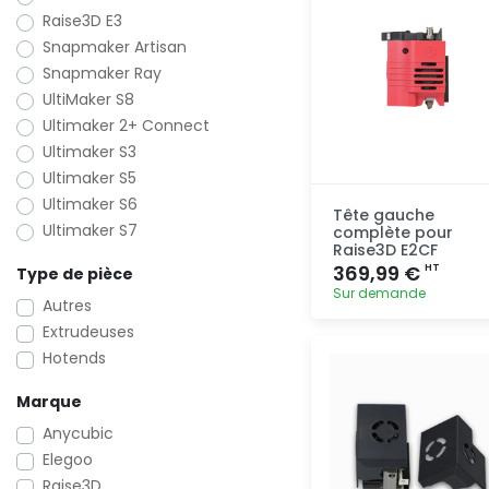
Raise3D E3
Snapmaker Artisan
Snapmaker Ray
UltiMaker S8
Ultimaker 2+ Connect
Ultimaker S3
Ultimaker S5
Ultimaker S6
Tête gauche
Ultimaker S7
complète pour
Raise3D E2CF
369,99 €
HT
Type de pièce
Sur demande
Autres
Extrudeuses
Ajout
Hotends
rapide
Marque
Anycubic
Elegoo
Raise3D