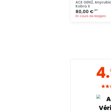
ACE GEN2, Anycubi
Kobra X
80,00 €
HT
En cours de réappro.
Ajout
rapide
4
★
★