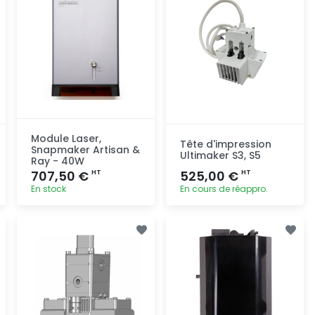
Module Laser,
Tête d'impression
Snapmaker Artisan &
Ultimaker S3, S5
Ray - 40W
707,50 €
525,00 €
HT
HT
En stock
En cours de réappro.
Ajout
Ajout
rapide
rapide