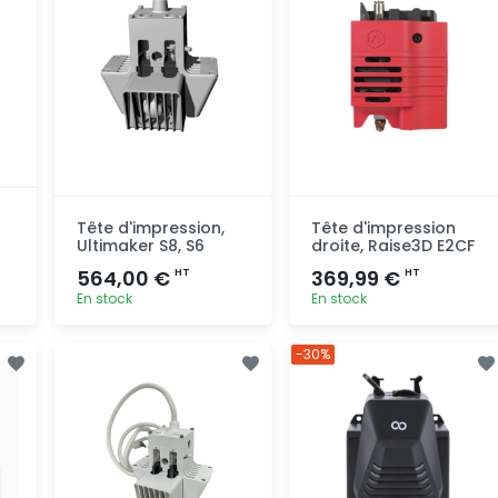
Tête d'impression,
Tête d'impression
Ultimaker S8, S6
droite, Raise3D E2CF
564,00 €
369,99 €
HT
HT
En stock
En stock
Ajout
Ajout
-30%
rapide
rapide