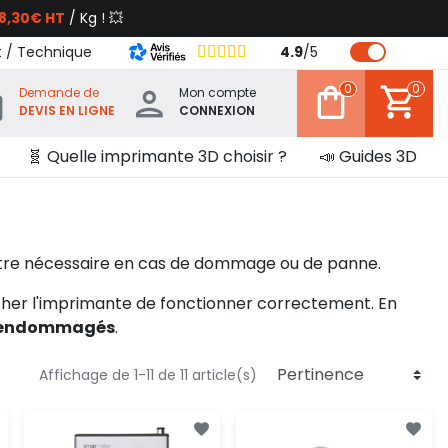
8,30€ HT
/ Kg ! 💥
t / Technique
4.9
/
5
0
0
Demande de
Mon compte
DEVIS EN LIGNE
CONNEXION
🧬 Quelle imprimante 3D choisir ?
📣 Guides 3D
tre nécessaire en cas de dommage ou de panne.
er l'imprimante de fonctionner correctement. En
s endommagés
.
Affichage de 1-11 de 11 article(s)