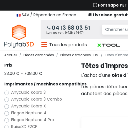
💥
Forshape PE
SAV / Réparation en France
🚚
Livraison gratui
04 13 68 03 51
Lun. au ven. 9-12h / 14-17h
Tous les produits
Accueil
Pièces détachées
Pièces détachées FDM
Têtes d'impr
Têtes d'impre
Prix
33,00 € - 708,00 €
L'achat d'une
tête d
Imprimantes / machines compatibles
Les pièces défectue
Anycubic Kobra 3
achetant des pièces
Anycubic Kobra 3 Combo
Anycubic Kobra X
Elegoo Neptune 4
Elegoo Neptune 4 Pro
Raise3D E2CF