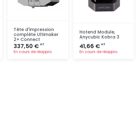
Tête d'impression
Hotend Module,
complète Ultimaker
Anycubic Kobra 3
2+ Connect
337,50 €
41,66 €
HT
HT
En cours de réappro.
En cours de réappro.
Ajout
Ajout
rapide
rapide