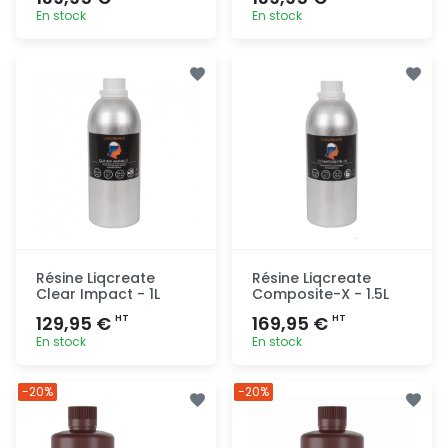
En stock
En stock
Ajout
Ajout
rapide
rapide
Résine Liqcreate
Résine Liqcreate
Clear Impact - 1L
Composite-X - 1.5L
129,95 €
169,95 €
HT
HT
En stock
En stock
Ajout
Ajout
-20%
-20%
rapide
rapide