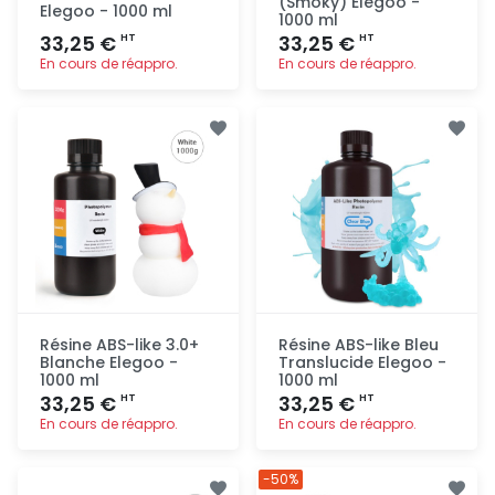
(Smoky) Elegoo -
Elegoo - 1000 ml
1000 ml
33,25 €
33,25 €
HT
HT
En cours de réappro.
En cours de réappro.
Ajout
Ajout
rapide
rapide
Résine ABS-like 3.0+
Résine ABS-like Bleu
Blanche Elegoo -
Translucide Elegoo -
1000 ml
1000 ml
33,25 €
33,25 €
HT
HT
En cours de réappro.
En cours de réappro.
Ajout
Ajout
-50%
rapide
rapide