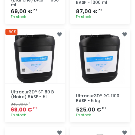
BASF - 1000 ml
ml
69,00 €
87,00 €
HT
HT
En stock
En stock
Ajout
Ajout
-80%
rapide
rapide
Ultracur3D® ST 80 B
Ultracur3D® RG 1100
(Noire) BASF - 5L
BASF - 5 kg
345,00 €
HT
69,00 €
525,00 €
HT
HT
En stock
En stock
Ajout
Ajout
rapide
rapide