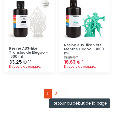
Résine ABS-like Vert
Résine ABS-like
Menthe Elegoo - 1000
Translucide Elegoo -
ml
1000 ml
33,25 €
HT
33,25 €
16,63 €
HT
HT
En cours de réappro.
En cours de réappro.
Ajout
Ajout
rapide
rapide
Suivant
1
2
Retour au début de la page