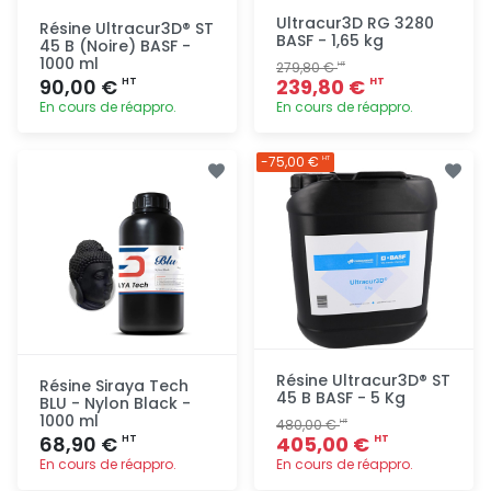
Ultracur3D RG 3280
Résine Ultracur3D® ST
BASF - 1,65 kg
45 B (Noire) BASF -
1000 ml
279,80 €
HT
90,00 €
239,80 €
HT
HT
En cours de réappro.
En cours de réappro.
Ajout
Ajout
-75,00 €
HT
rapide
rapide
Résine Ultracur3D® ST
Résine Siraya Tech
45 B BASF - 5 Kg
BLU - Nylon Black -
1000 ml
480,00 €
HT
68,90 €
405,00 €
HT
HT
En cours de réappro.
En cours de réappro.