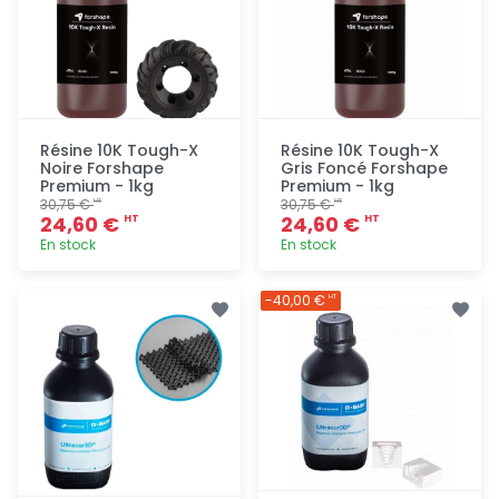
Résine 10K Tough-X
Résine 10K Tough-X
Noire Forshape
Gris Foncé Forshape
Premium - 1kg
Premium - 1kg
30,75 €
30,75 €
HT
HT
24,60 €
24,60 €
HT
HT
En stock
En stock
Ajout
Ajout
-40,00 €
HT
rapide
rapide