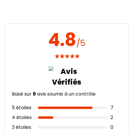
4.8
/5
★
★
★
★
★
Basé sur
9
avis soumis à un contrôle
5 étoiles
7
4 étoiles
2
3 étoiles
0