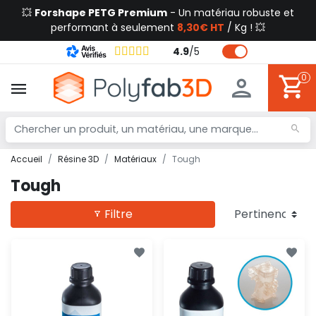
💥
Forshape PETG Premium
- Un matériau robuste et
performant à seulement
8,30€ HT
/ Kg ! 💥
4.9
/
5
0
Accueil
Résine 3D
Matériaux
Tough
Tough
Filtre