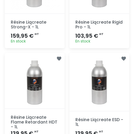
Résine Liqcreate
Résine Liqcreate Rigid
Strong-X - 1L
Pro - 1L
159,95 €
103,95 €
HT
HT
En stock
En stock
Ajout
Ajout
rapide
rapide
Résine Liqcreate
Résine Liqcreate ESD -
Flame Retardant HDT
1L
- 1L
139,95 €
139,95 €
HT
HT