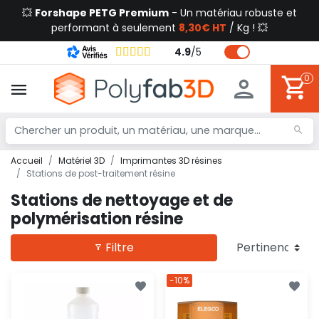
💥
Forshape PETG Premium
- Un matériau robuste et
performant à seulement
8,30€ HT
/ Kg ! 💥
4.9
/
5
0
Accueil
Matériel 3D
Imprimantes 3D résines
Stations de post-traitement résine
Stations de nettoyage et de
polymérisation résine
Filtre
-10%