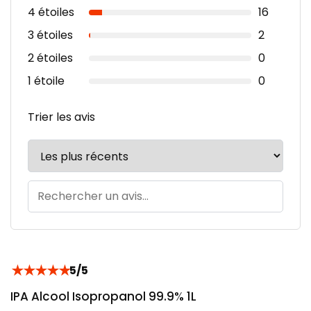
4 étoiles
16
3 étoiles
2
2 étoiles
0
1 étoile
0
Trier les avis
★
★
★
★
★
5/5
IPA Alcool Isopropanol 99.9% 1L