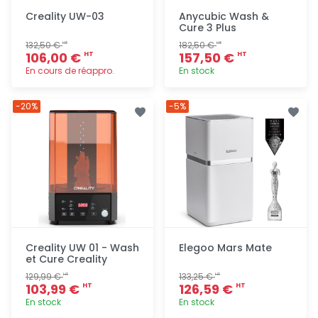
Creality UW-03
Anycubic Wash &
Cure 3 Plus
132,50 €
182,50 €
HT
HT
106,00 €
157,50 €
HT
HT
En cours de réappro.
En stock
Ajout
Ajout
-20%
-5%
rapide
rapide
Creality UW 01 - Wash
Elegoo Mars Mate
et Cure Creality
129,99 €
133,25 €
HT
HT
103,99 €
126,59 €
HT
HT
En stock
En stock