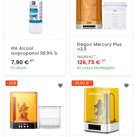
Elegoo Mercury Plus
IPA Alcool
V3.0
Isopropanol 99.9% 1L
140,83 €
HT
7,90 €
126,75 €
HT
HT
En stock
En cours de réappro.
Ajout
Ajout
-20%
-25,00 €
HT
rapide
rapide