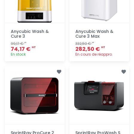
Anycubic Wash &
Anycubic Wash &
Cure 3
Cure 3 Max
99,17 €
332,50 €
HT
HT
74,17 €
282,50 €
HT
HT
En stock
En cours de réappro.
Ajout
Ajout
rapide
rapide
SprintRay ProCure 2
SprintRay ProWash S