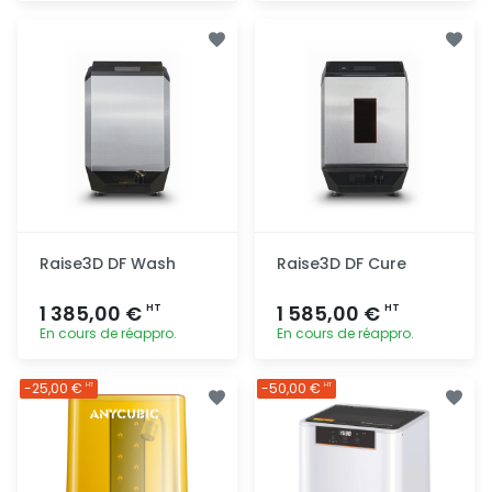
Ajout
Ajout
rapide
rapide
Raise3D DF Wash
Raise3D DF Cure
1 385,00 €
1 585,00 €
HT
HT
En cours de réappro.
En cours de réappro.
Ajout
Ajout
-25,00 €
-50,00 €
HT
HT
rapide
rapide