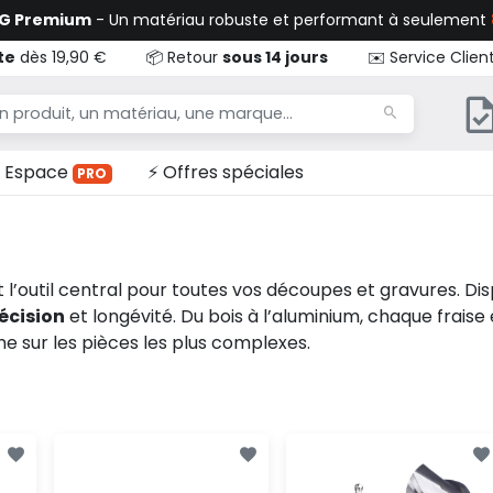
TG Premium
- Un matériau robuste et performant à seulement
te
dès 19,90 €
📦 Retour
sous 14 jours
✉️ Service Clien
Espace
⚡ Offres spéciales
PRO
 l’outil central pour toutes vos découpes et gravures. Dis
écision
et longévité. Du bois à l’aluminium, chaque fraise 
me sur les pièces les plus complexes.