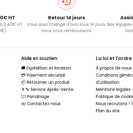
40€ HT
Retour 14 jours
Assi
s à 2,40€ HT
Vous avez changé d'avis sous 14 jours,
Nos équipes
90€)
nous vous remboursons
tou
Aide et soutien
La loi et l'ordre
🚚 Expédition et livraison
À propos de nous
💳 Paiement sécurisé
Conditions génér
📦 Retourner un produit
d'utilisation
👨‍🔧 Service Après-Vente
Mentions légales
🦸‍♂️ Parrainage
Politique de cooki
✉️ Contactez nous
Nous recrutons ! 
Plan du site