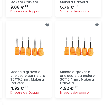
Makera Carvera
Makera Carvera
9,08 €
5,75 €
HT
HT
En cours de réappro.
En cours de réappro.
Ajout
Ajout
rapide
rapide
Mèche à graver à
Mèche à graver à
une seule cannelure
une seule cannelure
30°*0.5mm, Makera
30°*0.4mm, Makera
Carvera
Carvera
4,92 €
4,92 €
HT
HT
En cours de réappro.
En cours de réappro.
Ajout
Ajout