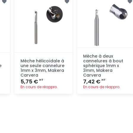
rapide
rapide
Mèche à deux
Mèche hélicoïdale à
cannelures à bout
e
une seule cannelure
sphérique 1mm x
1mm x 3mm, Makera
3mm, Makera
Carvera
Carvera
5,75 €
7,42 €
HT
HT
En cours de réappro.
En cours de réappro.
Ajout
Ajout
rapide
rapide