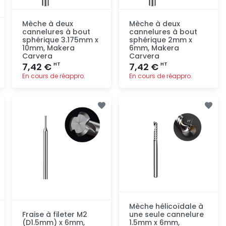
Mèche à deux
Mèche à deux
cannelures à bout
cannelures à bout
sphérique 3.175mm x
sphérique 2mm x
10mm, Makera
6mm, Makera
Carvera
Carvera
7,42 €
7,42 €
HT
HT
En cours de réappro.
En cours de réappro.
Ajout
Ajout
rapide
rapide
Mèche hélicoïdale à
Fraise à fileter M2
une seule cannelure
(D1.5mm) x 6mm,
1.5mm x 6mm,