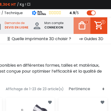
8,30€ HT
/ Kg ! 💥
t / Technique
4.9
/
5
0
0
Demande de
Mon compte
DEVIS EN LIGNE
CONNEXION
🧬 Quelle imprimante 3D choisir ?
📣 Guides 3D
ponibles en différentes formes, tailles et matériaux,
est conçue pour optimiser l’efficacité et la qualité de
Affichage de 1-23 de 23 article(s)