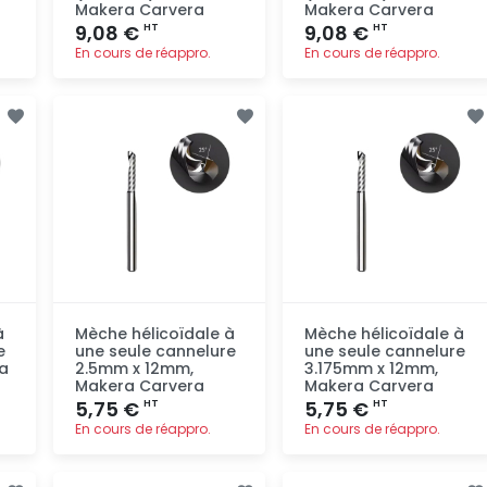
Makera Carvera
Makera Carvera
9,08 €
9,08 €
HT
HT
En cours de réappro.
En cours de réappro.
Ajout
Ajout
rapide
rapide
à
Mèche hélicoïdale à
Mèche hélicoïdale à
e
une seule cannelure
une seule cannelure
a
2.5mm x 12mm,
3.175mm x 12mm,
Makera Carvera
Makera Carvera
5,75 €
5,75 €
HT
HT
En cours de réappro.
En cours de réappro.
Ajout
Ajout