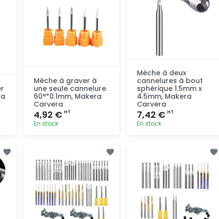
Mèche à deux
Mèche à graver à
cannelures à bout
r
une seule cannelure
sphérique 1.5mm x
ra
60°*0.1mm, Makera
4.5mm, Makera
Carvera
Carvera
4,92 €
7,42 €
HT
HT
En stock
En stock
Ajout
Ajout
rapide
rapide