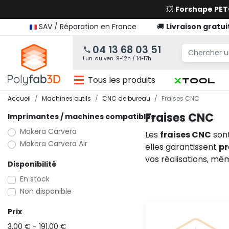
💥
Forshape PE
SAV / Réparation en France
🚚
Livraison gratui
04 13 68 03 51
Lun. au ven. 9-12h / 14-17h
Tous les produits
Accueil
Machines outils
CNC de bureau
Fraises CNC
Fraises CNC
Imprimantes / machines compatibles
Makera Carvera
Les
fraises CNC
sont
Makera Carvera Air
elles garantissent
pr
vos réalisations, mê
Disponibilité
En stock
Non disponible
Prix
3,00 € - 191,00 €