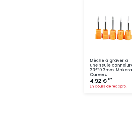
rapide
Mèche à graver à
une seule cannelur
30°*0.3mm, Makera
Carvera
4,92 €
HT
En cours de réappro.
Ajout
rapide