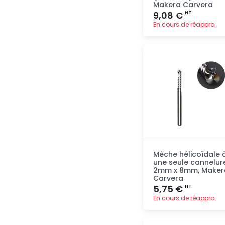
Makera Carvera
9,08 €
HT
En cours de réappro.
Ajout
rapide
Mèche hélicoïdale 
une seule cannelur
2mm x 8mm, Maker
Carvera
5,75 €
HT
En cours de réappro.
Ajout