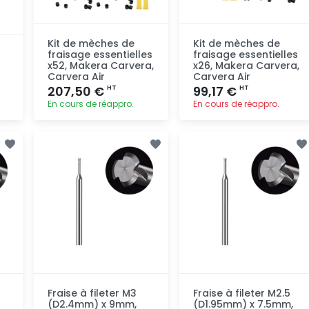
Kit de mèches de
Kit de mèches de
fraisage essentielles
fraisage essentielles
x52, Makera Carvera,
x26, Makera Carvera,
Carvera Air
Carvera Air
207,50 €
99,17 €
HT
HT
En cours de réappro.
En cours de réappro.
Ajout
Ajout
rapide
rapide
Fraise à fileter M3
Fraise à fileter M2.5
(D2.4mm) x 9mm,
(D1.95mm) x 7.5mm,