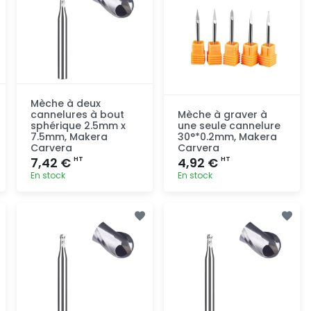
Mèche à deux
cannelures à bout
Mèche à graver à
sphérique 2.5mm x
une seule cannelure
7.5mm, Makera
30°*0.2mm, Makera
Carvera
Carvera
7,42 €
4,92 €
HT
HT
En stock
En stock
Ajout
Ajout
rapide
rapide