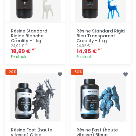
Résine Standard
Résine Standard Rigid
Rigide Blanche
Bleu Transparent
Creality - 1 kg
Creality - 1 kg
24,92 €
24,92 €
HT
HT
18,69 €
14,95 €
HT
HT
En stock
En stock
Ajout
Ajout
-20%
-60%
rapide
rapide
Résine Fast (haute
Résine Fast (haute
vitesse) Grise
vitesse) Bleue