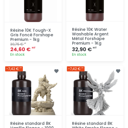
Résine 10K Water
Résine 10K Tough-X
Washable Argent
Gris Foncé Forshape
Métal Forshape
Premium - 1kg
Premium - 1Kg
30,75 €
HT
24,60 €
32,90 €
HT
HT
En stock
En stock
Ajout
Ajout
-7,42 €
-7,42 €
HT
HT
rapide
rapide
Résine standard 8K
Résine standard 8K
Vanilla Elegoo - 1000
White Smoke Elegoo -