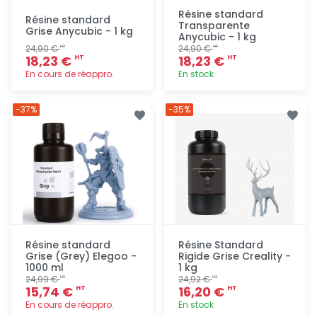
Résine standard
Résine standard
Transparente
Grise Anycubic - 1 kg
Anycubic - 1 kg
24,90 €
24,90 €
HT
HT
18,23 €
18,23 €
HT
HT
En cours de réappro.
En stock
Ajout
Ajout
-37%
-35%
rapide
rapide
Résine standard
Résine Standard
Grise (Grey) Elegoo -
Rigide Grise Creality -
1000 ml
1 kg
24,99 €
24,92 €
HT
HT
15,74 €
16,20 €
HT
HT
En cours de réappro.
En stock