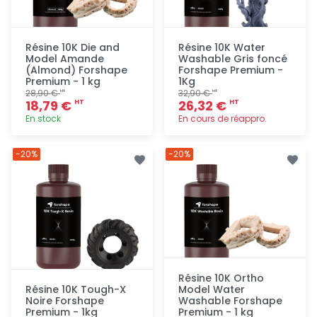
Résine 10K Die and
Résine 10K Water
Model Amande
Washable Gris foncé
(Almond) Forshape
Forshape Premium -
Premium - 1 kg
1Kg
28,90 €
32,90 €
HT
HT
18,79 €
26,32 €
HT
HT
En stock
En cours de réappro.
Ajout
Ajout
-20%
-20%
rapide
rapide
Résine 10K Ortho
Résine 10K Tough-X
Model Water
Noire Forshape
Washable Forshape
Premium - 1kg
Premium - 1 kg