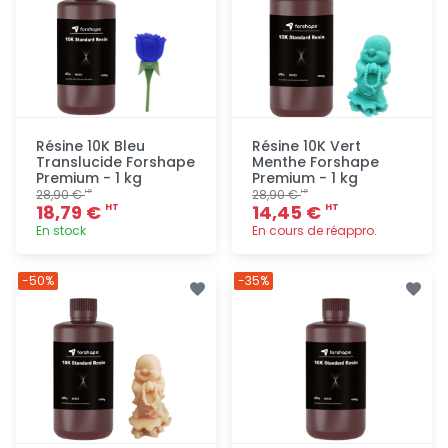
Résine 10K Bleu
Résine 10K Vert
Translucide Forshape
Menthe Forshape
Premium - 1 kg
Premium - 1 kg
28,90 €
28,90 €
HT
HT
18,79 €
14,45 €
HT
HT
En stock
En cours de réappro.
Ajout
Ajout
-50%
-35%
rapide
rapide