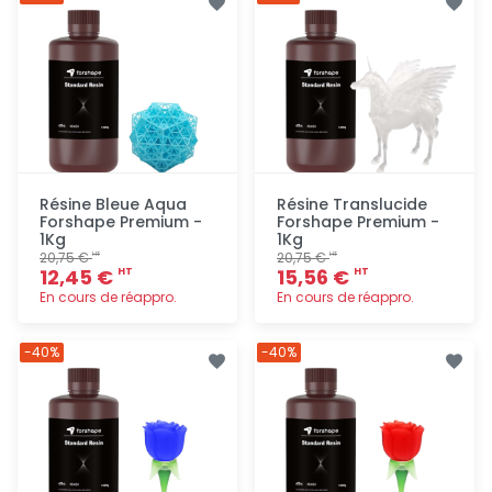
rapide
rapide
Résine Bleue Aqua
Résine Translucide
Forshape Premium -
Forshape Premium -
1Kg
1Kg
20,75 €
20,75 €
HT
HT
12,45 €
15,56 €
HT
HT
En cours de réappro.
En cours de réappro.
Ajout
Ajout
-40%
-40%
rapide
rapide