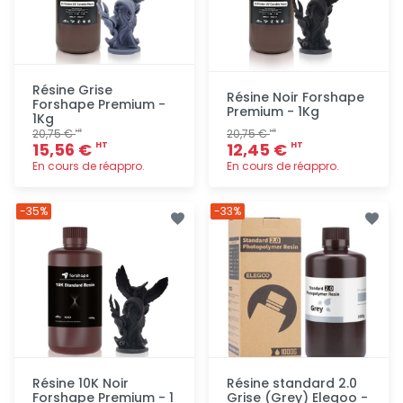
Résine Grise
Résine Noir Forshape
Forshape Premium -
Premium - 1Kg
1Kg
20,75 €
20,75 €
HT
HT
15,56 €
12,45 €
HT
HT
En cours de réappro.
En cours de réappro.
Ajout
Ajout
-35%
-33%
rapide
rapide
Résine 10K Noir
Résine standard 2.0
Forshape Premium - 1
Grise (Grey) Elegoo -