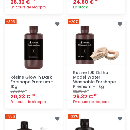
26,32 €
24,60 €
HT
HT
En cours de réappro.
En stock
Ajout
Ajout
-30%
-20%
rapide
rapide
Résine 10K Ortho
Résine Glow in Dark
Model Water
Forshape Premium -
Washable Forshape
1Kg
Premium - 1 kg
28,90 €
32,90 €
HT
HT
20,23 €
26,32 €
HT
HT
En cours de réappro.
En cours de réappro.
Ajout
Ajout
-33%
-33%
rapide
rapide