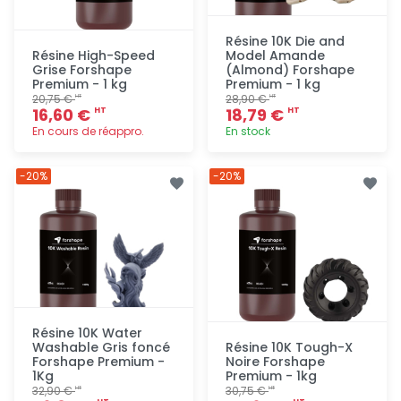
Résine 10K Die and
Résine High-Speed
Model Amande
Grise Forshape
(Almond) Forshape
Premium - 1 kg
Premium - 1 kg
20,75 €
28,90 €
HT
HT
16,60 €
18,79 €
HT
HT
En cours de réappro.
En stock
Ajout
Ajout
-20%
-20%
rapide
rapide
Résine 10K Water
Washable Gris foncé
Résine 10K Tough-X
Forshape Premium -
Noire Forshape
1Kg
Premium - 1kg
32,90 €
30,75 €
HT
HT