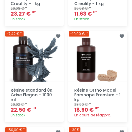
Creality - 1 kg
Creality - 1 kg
29,08 €
29,08 €
HT
HT
23,27 €
11,63 €
HT
HT
En stock
En stock
Ajout
Ajout
-7,42 €
-10,00 €
HT
HT
rapide
rapide
Résine standard 8K
Résine Ortho Model
Grise Elegoo - 1000
Forshape Premium - 1
ml
kg
29,92 €
28,90 €
HT
HT
22,50 €
18,90 €
HT
HT
En stock
En cours de réappro.
Ajout
Ajout
-50,00 €
-30%
HT