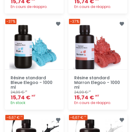
15,74 €
15,74 €
En cours de réappro.
En cours de réappro.
Ajout
Ajout
-37%
-37%
rapide
rapide
Résine standard
Résine standard
Bleue Elegoo - 1000
Marron Elegoo - 1000
ml
ml
24,99 €
24,99 €
HT
HT
15,74 €
15,74 €
HT
HT
En stock
En cours de réappro.
Ajout
Ajout
-6,67 €
-6,67 €
HT
HT
rapide
rapide