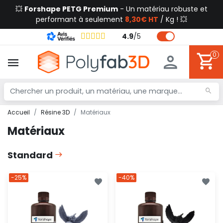
💥
Forshape PETG Premium
- Un matériau robuste et
performant à seulement
8,30€ HT
/ Kg ! 💥
4.9
/
5
0
Accueil
Résine 3D
Matériaux
Matériaux
Standard
-25%
-40%