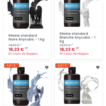
Résine standard
Résine standard
Blanche Anycubic - 1
Noire Anycubic - 1 kg
kg
24,90 €
24,90 €
HT
HT
18,23 €
18,23 €
HT
HT
En cours de réappro.
En cours de réappro.
Ajout
Ajout
-6,67 €
-6,67 €
HT
HT
rapide
rapide