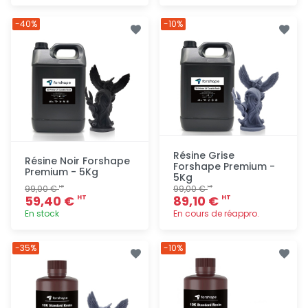
Ajout
Ajout
-40%
-10%
rapide
rapide
Résine Grise
Résine Noir Forshape
Forshape Premium -
Premium - 5Kg
5Kg
99,00 €
99,00 €
HT
HT
59,40 €
89,10 €
HT
HT
En stock
En cours de réappro.
Ajout
Ajout
-35%
-10%
rapide
rapide