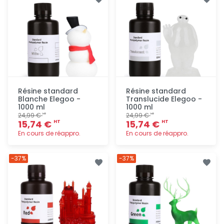
rapide
rapide
Résine standard
Résine standard
Blanche Elegoo -
Translucide Elegoo -
1000 ml
1000 ml
24,99 €
24,99 €
HT
HT
15,74 €
15,74 €
HT
HT
En cours de réappro.
En cours de réappro.
Ajout
Ajout
-37%
-37%
rapide
rapide