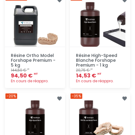
rapide
rapide
Résine Ortho Model
Résine High-Speed
Forshape Premium -
Blanche Forshape
5 kg
Premium - 1 kg
144,50 €
20,75 €
HT
HT
94,50 €
14,53 €
HT
HT
En cours de réappro.
En cours de réappro.
Ajout
Ajout
-20%
-35%
rapide
rapide