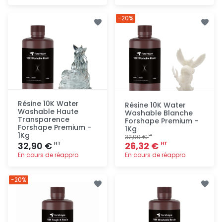
Ajout
Ajout
-20%
rapide
rapide
Résine 10K Water
Résine 10K Water
Washable Haute
Washable Blanche
Transparence
Forshape Premium -
Forshape Premium -
1Kg
1Kg
32,90 €
HT
32,90 €
26,32 €
HT
HT
En cours de réappro.
En cours de réappro.
Ajout
Ajout
-20%
rapide
rapide