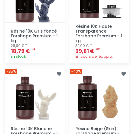
Résine 10K Haute
Résine 10K Gris foncé
Transparence
Forshape Premium - 1
Forshape Premium - 1
kg
kg
28,90 €
32,90 €
HT
HT
18,79 €
29,61 €
HT
HT
En stock
En cours de réappro.
Ajout
Ajout
-35%
-40%
rapide
rapide
Résine 10K Blanche
Résine Beige (Skin)
Forshape Premium - 1
Forshape Premium -