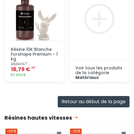
Résine 10K Blanche
Forshape Premium - 1
kg
28,90 €
HT
Voir tous les produits
18,79 €
HT
de la catégorie
En stock
Matériaux
Consulter
Ajout
rapide
Retour au début de la page
Résines hautes vitesses
-60%
-20%