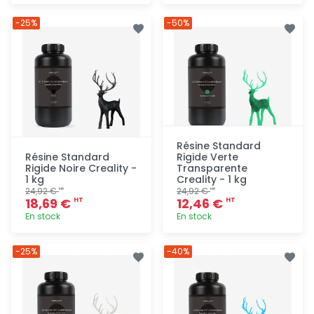
Ajout
Ajout
-25%
-50%
rapide
rapide
Résine Standard
Résine Standard
Rigide Verte
Rigide Noire Creality -
Transparente
1 kg
Creality - 1 kg
24,92 €
24,92 €
HT
HT
18,69 €
12,46 €
HT
HT
En stock
En stock
Ajout
Ajout
-25%
-40%
rapide
rapide