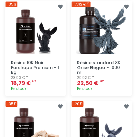
-35%
-7,42 €
HT
Résine 10K Noir
Résine standard 8K
Forshape Premium - 1
Grise Elegoo - 1000
kg
ml
28,90 €
29,92 €
HT
HT
18,79 €
22,50 €
HT
HT
En stock
En stock
Ajout
Ajout
-35%
-20%
rapide
rapide