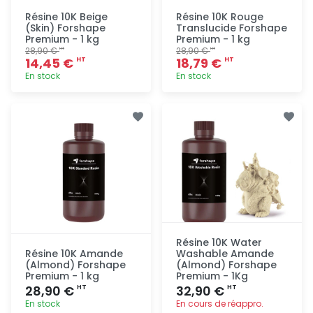
Résine 10K Beige
Résine 10K Rouge
(Skin) Forshape
Translucide Forshape
Premium - 1 kg
Premium - 1 kg
28,90 €
28,90 €
HT
HT
14,45 €
18,79 €
HT
HT
En stock
En stock
Ajout
Ajout
rapide
rapide
Résine 10K Water
Résine 10K Amande
Washable Amande
(Almond) Forshape
(Almond) Forshape
Premium - 1 kg
Premium - 1Kg
28,90 €
32,90 €
HT
HT
En stock
En cours de réappro.