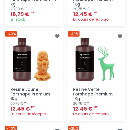
kg
1Kg
28,90 €
20,75 €
HT
HT
18,79 €
12,45 €
HT
HT
En stock
En cours de réappro.
Ajout
Ajout
-40%
-40%
rapide
rapide
Résine Jaune
Résine Verte
Forshape Premium -
Forshape Premium -
1Kg
1Kg
20,75 €
20,75 €
HT
HT
12,45 €
12,45 €
HT
HT
En cours de réappro.
En cours de réappro.
Ajout
Ajout
-40%
-25%