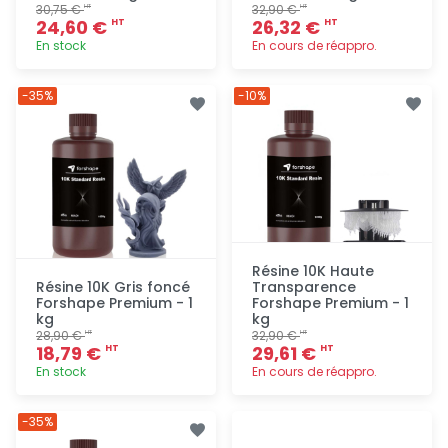
30,75 €
32,90 €
HT
HT
24,60 €
26,32 €
HT
HT
En stock
En cours de réappro.
Ajout
Ajout
-35%
-10%
rapide
rapide
Résine 10K Haute
Résine 10K Gris foncé
Transparence
Forshape Premium - 1
Forshape Premium - 1
kg
kg
28,90 €
32,90 €
HT
HT
18,79 €
29,61 €
HT
HT
En stock
En cours de réappro.
Ajout
Ajout
-35%
rapide
rapide