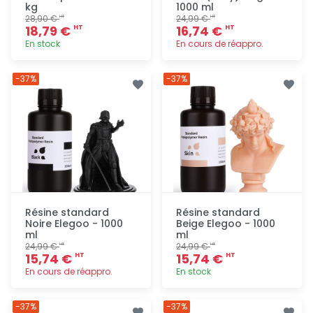
kg
1000 ml
28,90 €
24,99 €
HT
HT
18,79 €
16,74 €
HT
HT
En stock
En cours de réappro.
Ajout
Ajout
-37%
-37%
rapide
rapide
Résine standard
Résine standard
Noire Elegoo - 1000
Beige Elegoo - 1000
ml
ml
24,99 €
24,99 €
HT
HT
15,74 €
15,74 €
HT
HT
En cours de réappro.
En stock
Ajout
Ajout
-37%
-37%