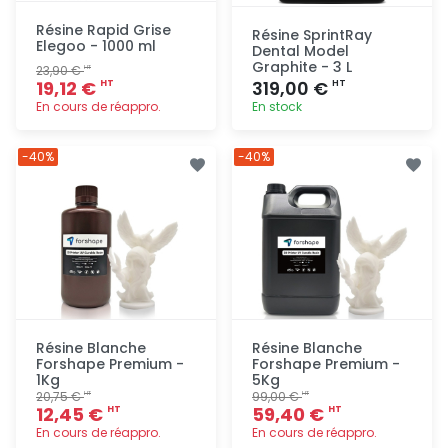
Résine Rapid Grise
Résine SprintRay
Elegoo - 1000 ml
Dental Model
Graphite - 3 L
23,90 €
HT
19,12 €
319,00 €
HT
HT
En cours de réappro.
En stock
Ajout
Ajout
-40%
-40%
rapide
rapide
Résine Blanche
Résine Blanche
Forshape Premium -
Forshape Premium -
1Kg
5Kg
20,75 €
99,00 €
HT
HT
12,45 €
59,40 €
HT
HT
En cours de réappro.
En cours de réappro.