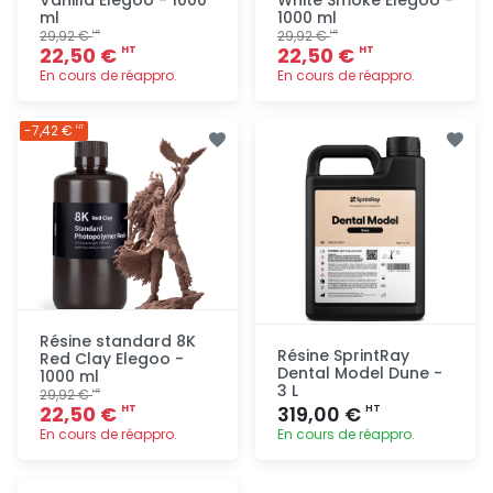
ml
1000 ml
29,92 €
29,92 €
HT
HT
22,50 €
22,50 €
HT
HT
En cours de réappro.
En cours de réappro.
Ajout
Ajout
-7,42 €
HT
rapide
rapide
Résine standard 8K
Résine SprintRay
Red Clay Elegoo -
Dental Model Dune -
1000 ml
3 L
29,92 €
HT
22,50 €
319,00 €
HT
HT
En cours de réappro.
En cours de réappro.
Ajout
Ajout