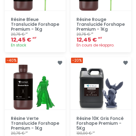
Résine Bleue
Résine Rouge
Translucide Forshape
Translucide Forshape
Premium - 1Kg
Premium - 1Kg
20,75 €
20,75 €
HT
HT
12,45 €
12,45 €
HT
HT
En stock
En cours de réappro.
Ajout
Ajout
-40%
-20%
rapide
rapide
Résine Verte
Résine 10K Gris Foncé
Translucide Forshape
Forshape Premium -
Premium - 1Kg
5Kg
20,75 €
130,00 €
HT
HT