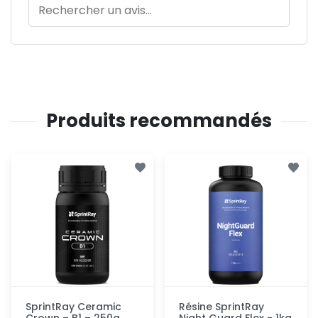
Produits recommandés
SprintRay Ceramic
Résine SprintRay
Crown – B1 – 250g
Night Guard Flex - 1kg