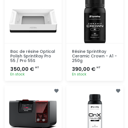
Bac de résine Optical
Résine SprintRay
Polish SprintRay Pro
Ceramic Crown - A1 -
55 / Pro 55S
250g
350,00 €
390,00 €
HT
HT
En stock
En stock
Ajout
Ajout
rapide
rapide