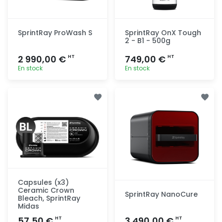
SprintRay ProWash S
SprintRay OnX Tough
2 - B1 - 500g
2 990,00 €
749,00 €
HT
HT
En stock
En stock
Ajout
Ajout
rapide
rapide
Capsules (x3)
Ceramic Crown
SprintRay NanoCure
Bleach, SprintRay
Midas
57,50 €
3 490,00 €
HT
HT