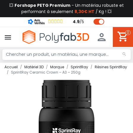
💥
Forshape PETG Premium
- Un matériau robuste et
performant à seulement
8,30€ HT
/ Kg ! 💥
4.9
/
5
0
Accueil
Matériel 3D
Marque
SprintRay
Résines SprintRay
SprintRay Ceramic Crown – A3 – 250g