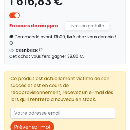
1 616,83 €
En cours de réappro.
Livraison gratuite
1 616,83 €
HT
🚚 Commandé avant 13h00, livré chez vous demain !
👉
Cashback
Cet achat vous fera gagner 38,80 €.
1 914,90 €
HT
212
Ce produit est actuellement victime de son
succès et est en cours de
HT
0,00 €
réapprovisionnement, recevez un e-mail dès
lors qu’il rentrera à nouveau en stock.
Prévenez-moi