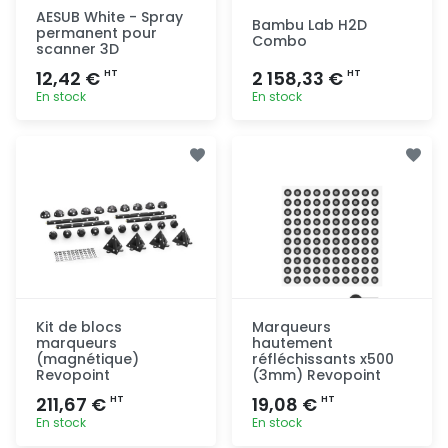
AESUB White - Spray
Bambu Lab H2D
permanent pour
Combo
scanner 3D
12,42 €
2 158,33 €
HT
HT
En stock
En stock
Ajout
Ajout
rapide
rapide
Kit de blocs
Marqueurs
marqueurs
hautement
(magnétique)
réfléchissants x500
Revopoint
(3mm) Revopoint
211,67 €
19,08 €
HT
HT
En stock
En stock