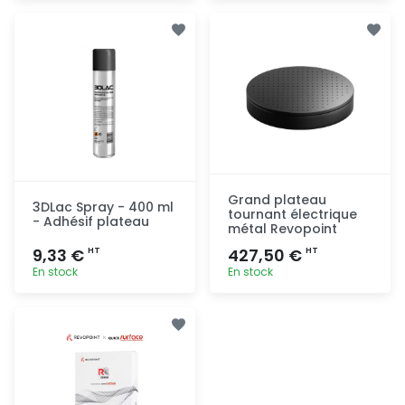
Ajout
Ajout
rapide
rapide
Grand plateau
3DLac Spray - 400 ml
tournant électrique
- Adhésif plateau
métal Revopoint
9,33 €
427,50 €
HT
HT
En stock
En stock
Ajout
Ajout
rapide
rapide