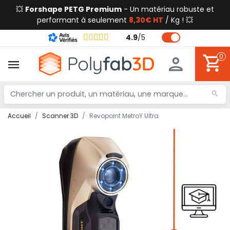
💥
Forshape PETG Premium
- Un matériau robuste et
performant à seulement
8,30€ HT
/ Kg ! 💥
4.9
/
5
0
Accueil
Scanner 3D
Revopoint MetroY Ultra