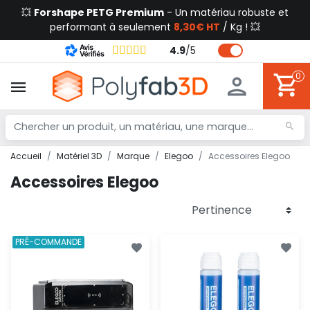
💥
Forshape PETG Premium
- Un matériau robuste et
performant à seulement
8,30€ HT
/ Kg ! 💥
4.9
/
5
0
Accueil
Matériel 3D
Marque
Elegoo
Accessoires Elegoo
Accessoires Elegoo
PRÉ-COMMANDE