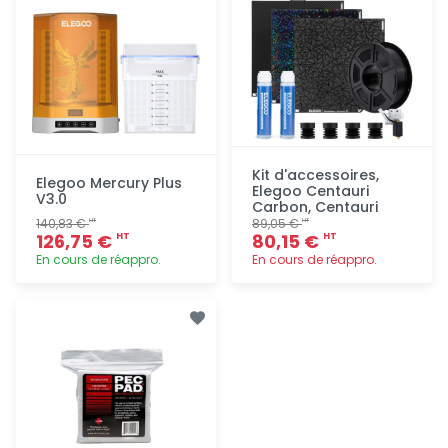
Kit d'accessoires,
Elegoo Mercury Plus
Elegoo Centauri
V3.0
Carbon, Centauri
140,83 €
89,05 €
HT
HT
126,75 €
80,15 €
HT
HT
En cours de réappro.
En cours de réappro.
Ajout
Ajout
rapide
rapide