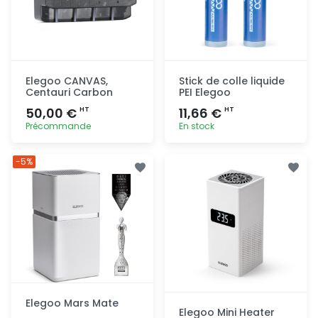
Elegoo CANVAS,
Stick de colle liquide
Centauri Carbon
PEI Elegoo
50,00 €
11,66 €
HT
HT
Précommande
En stock
Ajout
Ajout
-5%
rapide
rapide
Elegoo Mars Mate
Elegoo Mini Heater