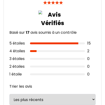
★
★
★
★
★
Basé sur
17
avis soumis à un contrôle
5 étoiles
15
4 étoiles
2
3 étoiles
0
2 étoiles
0
1 étoile
0
Trier les avis