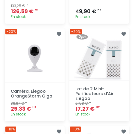
133,25 €
HT
126,59 €
49,90 €
HT
HT
En stock
En stock
Ajout
Ajout
-20%
-20%
rapide
rapide
Lot de 2 Mini-
Caméra, Elegoo
Purificateurs d'Air
OrangeStorm Giga
Elegoo
36,67 €
21,58 €
HT
HT
29,33 €
17,27 €
HT
HT
En stock
En stock
Ajout
Ajout
-10%
-10%
rapide
rapide