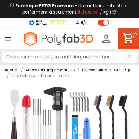
💥
Forshape PETG Premium
- Un matériau robuste et
performant à seulement
8,30€ HT
/ Kg ! 💥
4.9
/
5
0
Accueil
Accessoire imprimante 3D
Les essentiels
Outillage
Kit d'outils pour l'impression 3D