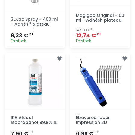
Magigoo Original - 50
3DLac Spray - 400 ml
ml - Adhésif plateau
- Adhésif plateau
14,99 €
HT
9,33 €
12,74 €
HT
HT
En stock
En stock
Ajout
Ajout
rapide
rapide
IPA Alcool
Ébavureur pour
Isopropanol 99.9% 1L
impression 3D
7,90 €
6,99 €
HT
HT