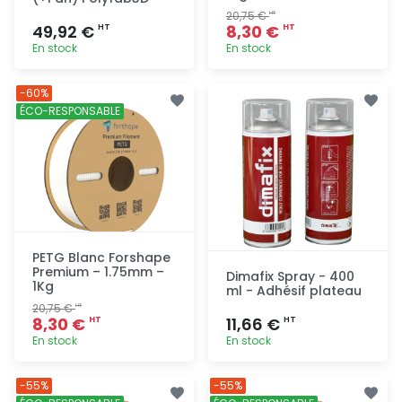
20,75 €
HT
49,92 €
8,30 €
HT
HT
En stock
En stock
Ajout
Ajout
-60%
rapide
rapide
ÉCO-RESPONSABLE
PETG Blanc Forshape
Premium – 1.75mm –
Dimafix Spray - 400
1Kg
ml - Adhésif plateau
20,75 €
HT
8,30 €
11,66 €
HT
HT
En stock
En stock
Ajout
Ajout
-55%
-55%
rapide
rapide