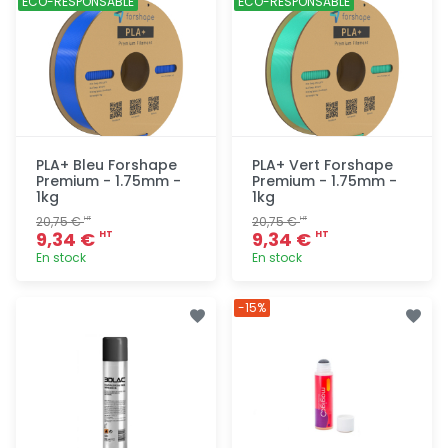
ÉCO-RESPONSABLE
ÉCO-RESPONSABLE
PLA+ Bleu Forshape
PLA+ Vert Forshape
Premium - 1.75mm -
Premium - 1.75mm -
1kg
1kg
20,75 €
20,75 €
HT
HT
9,34 €
9,34 €
HT
HT
En stock
En stock
Ajout
Ajout
-15%
rapide
rapide