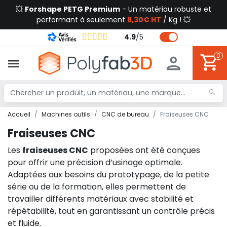
💥
Forshape PETG Premium
- Un matériau robuste et
performant à seulement
8,30€ HT
/ Kg ! 💥
4.9
/
5
0
Accueil
Machines outils
CNC de bureau
Fraiseuses CNC
Fraiseuses CNC
Les
fraiseuses CNC
proposées ont été conçues
pour offrir une précision d’usinage optimale.
Adaptées aux besoins du prototypage, de la petite
série ou de la formation, elles permettent de
travailler différents matériaux avec stabilité et
répétabilité, tout en garantissant un contrôle précis
et fluide.