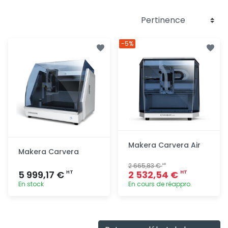
-5%
Makera Carvera Air
Makera Carvera
2 665,83 €
HT
5 999,17 €
2 532,54 €
HT
HT
En stock
En cours de réappro.
Ajout
Ajout
rapide
rapide