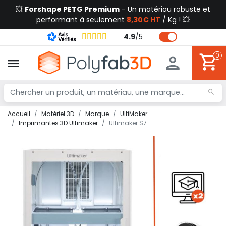
💥
Forshape PETG Premium
- Un matériau robuste et
performant à seulement
8,30€ HT
/ Kg ! 💥
4.9
/
5
0
Accueil
Matériel 3D
Marque
UltiMaker
Imprimantes 3D Ultimaker
Ultimaker S7