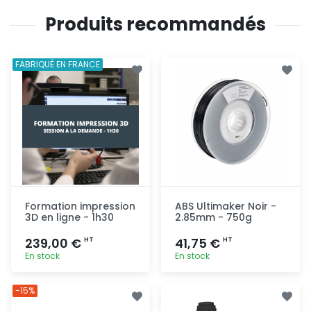
Produits recommandés
FABRIQUÉ EN FRANCE
Formation impression
ABS Ultimaker Noir -
3D en ligne - 1h30
2.85mm - 750g
239,00 €
41,75 €
HT
HT
En stock
En stock
Ajout
Ajout
-15%
rapide
rapide