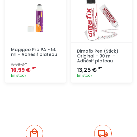
Magigoo Pro PA - 50
Dimafix Pen (Stick)
ml - Adhésif plateau
Original - 90 ml -
Adhésif plateau
19,99 €
HT
16,99 €
13,25 €
HT
HT
En stock
En stock
Ajout
Ajout
rapide
rapide