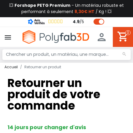
💥
Forshape PETG Premium
- Un matériau robuste et
performant à seulement
8,30€ HT
/ Kg ! 💥
4.9
/
5
0
Accueil
Retourner un produit
Retourner un
produit de votre
commande
14 jours pour changer d'avis