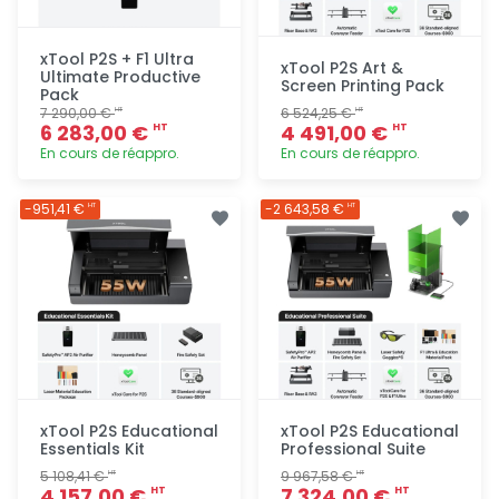
xTool P2S + F1 Ultra
xTool P2S Art &
Ultimate Productive
Screen Printing Pack
Pack
7 290,00 €
6 524,25 €
HT
HT
6 283,00 €
4 491,00 €
HT
HT
En cours de réappro.
En cours de réappro.
Ajout
Ajout
-951,41 €
-2 643,58 €
HT
HT
rapide
rapide
xTool P2S Educational
xTool P2S Educational
Essentials Kit
Professional Suite
5 108,41 €
9 967,58 €
HT
HT
4 157,00 €
7 324,00 €
HT
HT