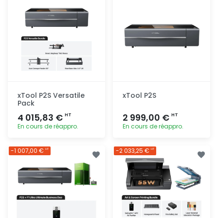
xTool P2S Versatile
xTool P2S
Pack
4 015,83 €
2 999,00 €
HT
HT
En cours de réappro.
En cours de réappro.
Ajout
Ajout
-1 007,00 €
-2 033,25 €
HT
HT
rapide
rapide