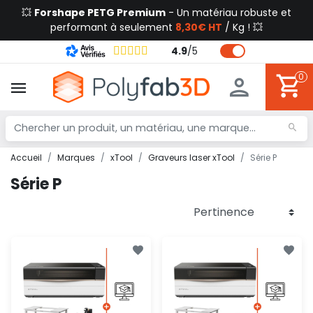
💥
Forshape PETG Premium
- Un matériau robuste et
performant à seulement
8,30€ HT
/ Kg ! 💥
4.9
/
5
0
Accueil
Marques
xTool
Graveurs laser xTool
Série P
Série P