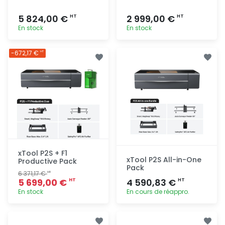
5 824,00 €
2 999,00 €
HT
HT
En stock
En stock
Ajout
Ajout
-672,17 €
HT
rapide
rapide
xTool P2S + F1
xTool P2S All-in-One
Productive Pack
Pack
6 371,17 €
HT
5 699,00 €
4 590,83 €
HT
HT
En stock
En cours de réappro.
Ajout
Ajout
rapide
rapide