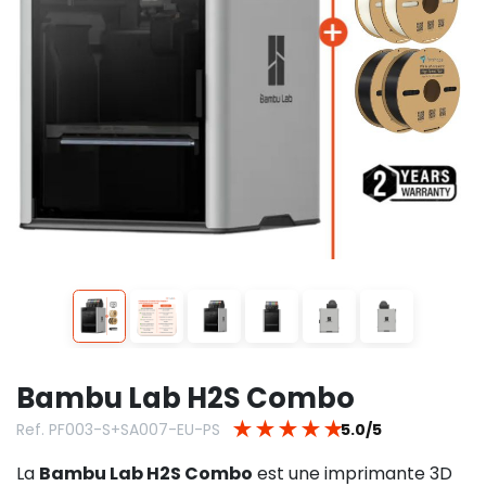
Bambu Lab H2S Combo
★
★
★
★
★
Ref. PF003-S+SA007-EU-PS
5.0/5
La
Bambu Lab H2S Combo
est une imprimante 3D