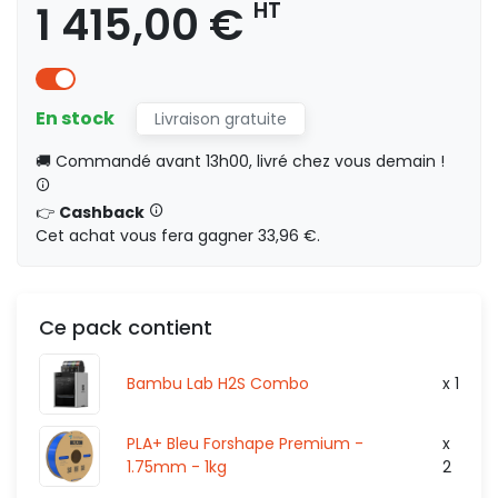
1 415,00 €
HT
1 396,46 €
HT
7
En stock
Livraison gratuite
HT
0,00 €
🚚 Commandé avant 13h00, livré chez vous demain !
👉
Cashback
Cet achat vous fera gagner 33,96 €.
1 601,66 €
HT
84.
HT
Ce pack contient
0,00 €
Bambu Lab H2S Combo
x 1
2 251,96 €
HT
PLA+ Bleu Forshape Premium -
x
118
HT
1.75mm - 1kg
2
HT