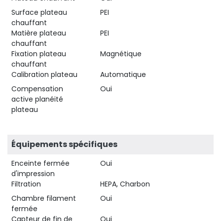
Surface plateau
PEI
chauffant
Matière plateau
PEI
chauffant
Fixation plateau
Magnétique
chauffant
Calibration plateau
Automatique
Compensation
Oui
active planéité
plateau
Équipements spécifiques
Enceinte fermée
Oui
d'impression
Filtration
HEPA, Charbon
Chambre filament
Oui
fermée
Capteur de fin de
Oui