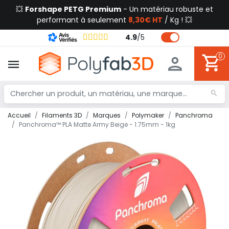
💥
Forshape PETG Premium
- Un matériau robuste et
performant à seulement
8,30€ HT
/ Kg ! 💥
4.9
/
5
0
Accueil
Filaments 3D
Marques
Polymaker
Panchroma
Panchroma™ PLA Matte Army Beige - 1.75mm - 1kg