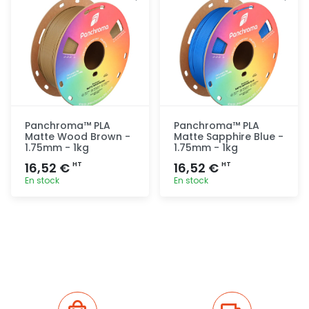
Panchroma™ PLA
Panchroma™ PLA
Matte Wood Brown -
Matte Sapphire Blue -
1.75mm - 1kg
1.75mm - 1kg
16,52 €
16,52 €
HT
HT
En stock
En stock
Ajout
Ajout
rapide
rapide