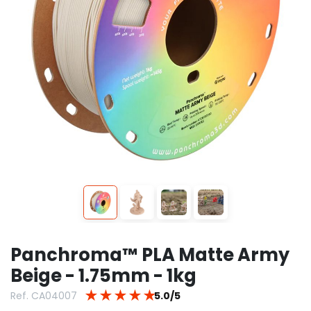
Panchroma™ PLA Matte Army
Beige - 1.75mm - 1kg
★
★
★
★
★
Ref. CA04007
5.0/5