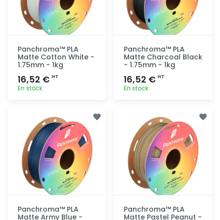
Panchroma™ PLA
Panchroma™ PLA
Matte Cotton White -
Matte Charcoal Black
1.75mm - 1kg
- 1.75mm - 1kg
16,52 €
16,52 €
HT
HT
En stock
En stock
Ajout
Ajout
rapide
rapide
Panchroma™ PLA
Panchroma™ PLA
Matte Army Blue -
Matte Pastel Peanut -