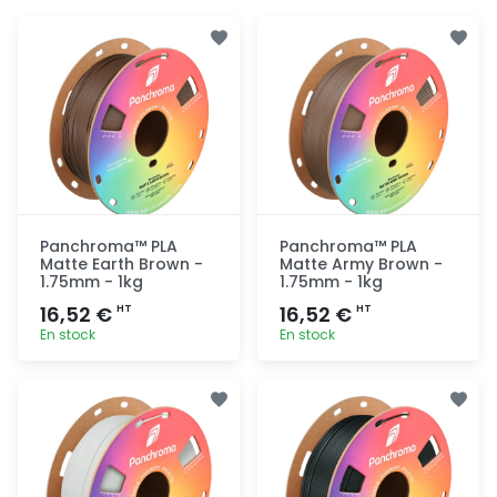
Panchroma™ PLA
Panchroma™ PLA
Matte Earth Brown -
Matte Army Brown -
1.75mm - 1kg
1.75mm - 1kg
16,52 €
16,52 €
HT
HT
En stock
En stock
Ajout
Ajout
rapide
rapide