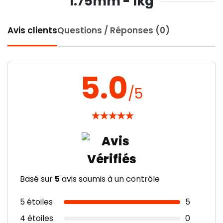
1.75mm - 1kg
Avis clients
Questions / Réponses (0)
5.0
/5
★
★
★
★
★
Basé sur
5
avis soumis à un contrôle
5 étoiles
5
4 étoiles
0