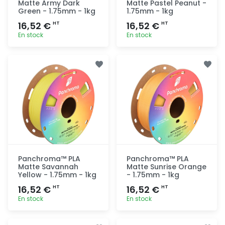
Matte Army Dark
Matte Pastel Peanut -
Green - 1.75mm - 1kg
1.75mm - 1kg
16,52 €
16,52 €
HT
HT
En stock
En stock
Ajout
Ajout
rapide
rapide
Panchroma™ PLA
Panchroma™ PLA
Matte Savannah
Matte Sunrise Orange
Yellow - 1.75mm - 1kg
- 1.75mm - 1kg
16,52 €
16,52 €
HT
HT
En stock
En stock
Ajout
Ajout