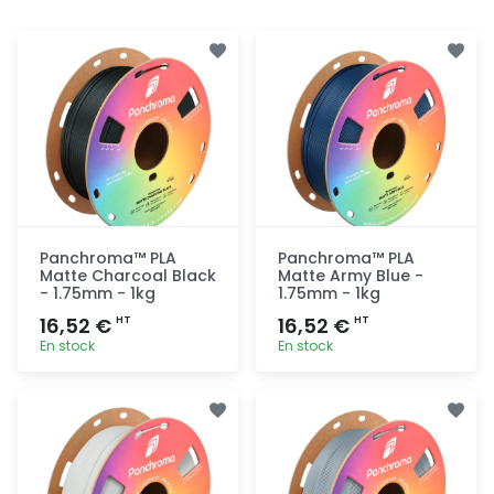
Panchroma™ PLA
Panchroma™ PLA
Matte Charcoal Black
Matte Army Blue -
- 1.75mm - 1kg
1.75mm - 1kg
16,52 €
16,52 €
HT
HT
En stock
En stock
Ajout
Ajout
rapide
rapide