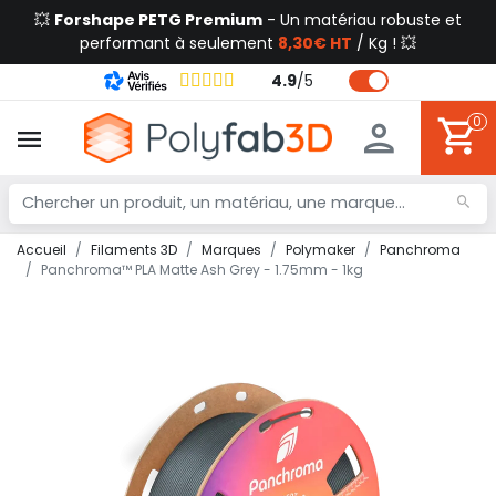
💥
Forshape PETG Premium
- Un matériau robuste et
performant à seulement
8,30€ HT
/ Kg ! 💥
4.9
/
5
0
Accueil
Filaments 3D
Marques
Polymaker
Panchroma
Panchroma™ PLA Matte Ash Grey - 1.75mm - 1kg