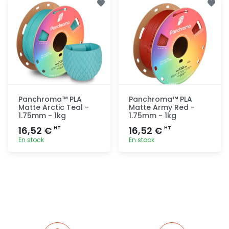
rapide
rapide
Panchroma™ PLA
Panchroma™ PLA
Matte Arctic Teal -
Matte Army Red -
1.75mm - 1kg
1.75mm - 1kg
16,52 €
16,52 €
HT
HT
En stock
En stock
Ajout
Ajout
rapide
rapide