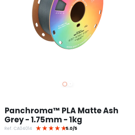
Panchroma™ PLA Matte Ash
Grey - 1.75mm - 1kg
★
★
★
★
★
Ref. CA04014
5.0/5