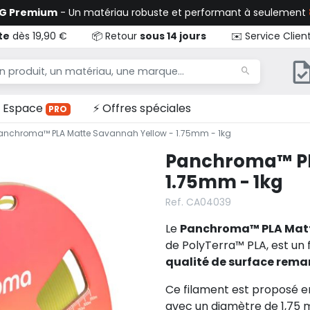
TG Premium
- Un matériau robuste et performant à seulement
te
dès 19,90 €
📦 Retour
sous 14 jours
✉️ Service Clien
Espace
⚡ Offres spéciales
PRO
anchroma™ PLA Matte Savannah Yellow - 1.75mm - 1kg
Panchroma™ PL
1.75mm - 1kg
Ref. CA04039
Le
Panchroma™ PLA Matt
de PolyTerra™ PLA, est un 
qualité de surface rem
Ce filament est proposé 
avec un diamètre de 1,75 