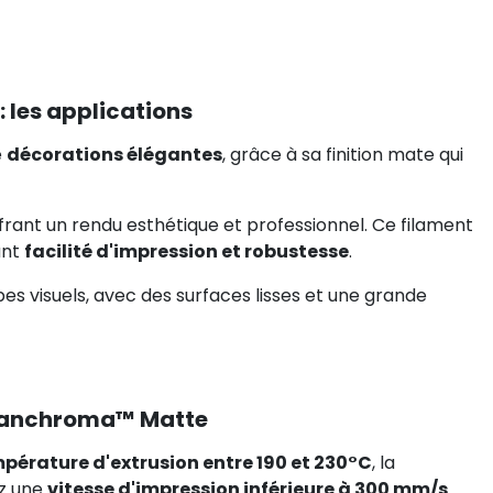
les applications
e
décorations élégantes
, grâce à sa finition mate qui
ffrant un rendu esthétique et professionnel. Ce filament
iant
facilité d'impression et robustesse
.
ypes visuels, avec des surfaces lisses et une grande
 Panchroma™ Matte
pérature d'extrusion entre 190 et 230°C
, la
ez une
vitesse d'impression inférieure à 300 mm/s
.