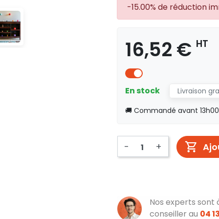
-15.00% de réduction i
16,52 €
HT
En stock
Livraison gr
🚚 Commandé avant 13h00, 
-
+
Ajo
Nos experts sont 
conseiller au
04 13