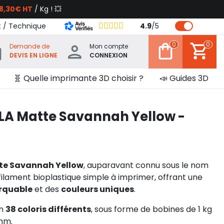
8,30€ HT
/ Kg ! 💥
t / Technique
4.9
/
5
0
0
Demande de
Mon compte
DEVIS EN LIGNE
CONNEXION
🧬 Quelle imprimante 3D choisir ?
📣 Guides 3D
A Matte Savannah Yellow -
e Savannah Yellow
, auparavant connu sous le nom
filament bioplastique simple à imprimer, offrant une
arquable
et des
couleurs uniques
.
en
38 coloris différents
, sous forme de bobines de 1 kg
mm.