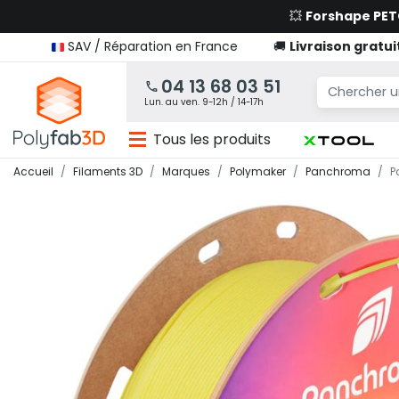
💥
Forshape PE
SAV / Réparation en France
🚚
Livraison gratui
04 13 68 03 51
Lun. au ven. 9-12h / 14-17h
Tous les produits
Accueil
Filaments 3D
Marques
Polymaker
Panchroma
P