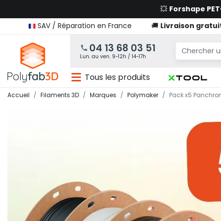
💥
Forshape PE
SAV / Réparation en France
🚚
Livraison gratui
04 13 68 03 51
Lun. au ven. 9-12h / 14-17h
Tous les produits
Accueil
Filaments 3D
Marques
Polymaker
Pack x5 Panchro