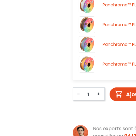
Panchroma™ PLA
Panchroma™ PLA
Panchroma™ PLA
Panchroma™ PLA
-
+
Ajo
Nos experts sont 
conseiller au
04 13