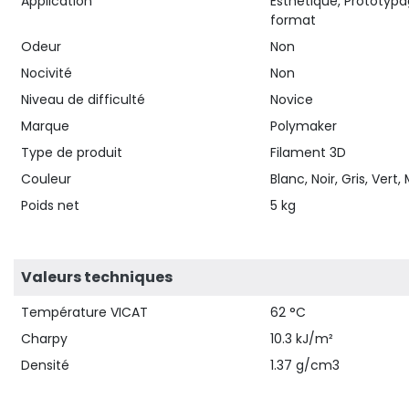
Application
Esthétique, Prototypa
format
Odeur
Non
Nocivité
Non
Niveau de difficulté
Novice
Marque
Polymaker
Type de produit
Filament 3D
Couleur
Blanc, Noir, Gris, Vert
Poids net
5 kg
Valeurs techniques
Température VICAT
62 °C
Charpy
10.3 kJ/m²
Densité
1.37 g/cm3