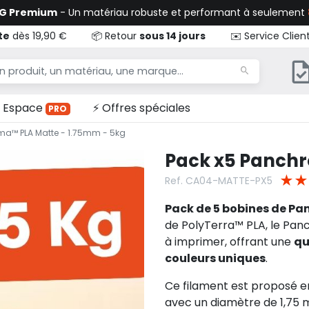
TG Premium
- Un matériau robuste et performant à seulement
te
dès 19,90 €
📦 Retour
sous 14 jours
✉️ Service Clien
Espace
⚡ Offres spéciales
PRO
ma™ PLA Matte - 1.75mm - 5kg
Pack x5 Panchr
★
★
Ref. CA04-MATTE-PX5
Pack de 5 bobines de P
de PolyTerra™ PLA, le Pan
à imprimer, offrant une
qu
couleurs uniques
.
Ce filament est proposé 
avec un diamètre de 1,75 