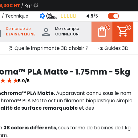
8,30€ HT
/ Kg ! 💥
t / Technique
4.9
/
5
0
0
Demande de
Mon compte
DEVIS EN LIGNE
CONNEXION
🧬 Quelle imprimante 3D choisir ?
📣 Guides 3D
oma™ PLA Matte - 1.75mm - 5kg
★
★
★
5.0/5
anchroma™ PLA Matte.
Auparavant connu sous le nom
chroma™ PLA Matte est un filament bioplastique simple
alité de surface remarquable
et des
en
38 coloris différents
, sous forme de bobines de 1 kg
mm.