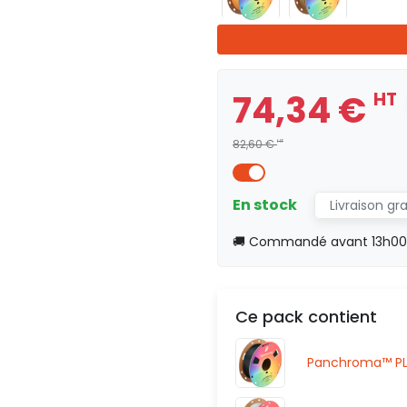
74,34 €
HT
82,60 €
HT
En stock
Livraison gr
🚚 Commandé avant 13h00, 
Ce pack contient
Panchroma™ PLA