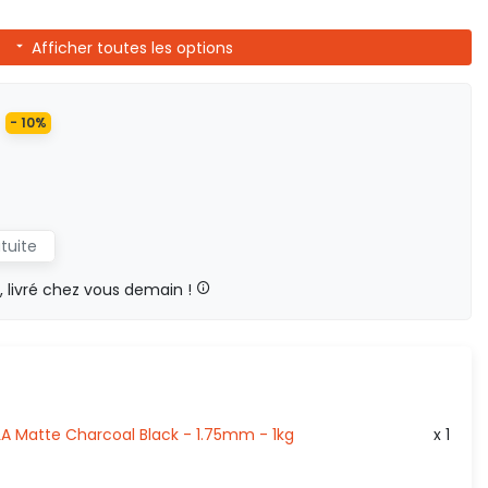
Afficher toutes les options
- 10%
atuite
livré chez vous demain !
 Matte Charcoal Black - 1.75mm - 1kg
x 1