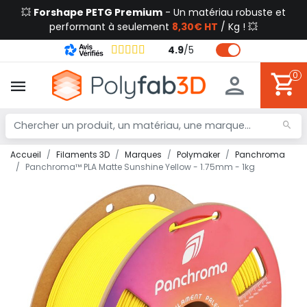
💥
Forshape PETG Premium
- Un matériau robuste et
performant à seulement
8,30€ HT
/ Kg ! 💥
4.9
/
5
0
Accueil
Filaments 3D
Marques
Polymaker
Panchroma
Panchroma™ PLA Matte Sunshine Yellow - 1.75mm - 1kg