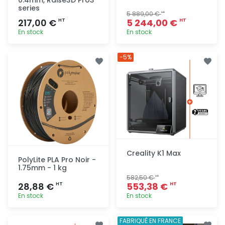
series
5 889,00 €
HT
217,00 €
5 244,00 €
HT
HT
En stock
En stock
Ajout
Ajout
-5%
rapide
rapide
Creality K1 Max
PolyLite PLA Pro Noir -
1.75mm - 1 kg
582,50 €
HT
28,88 €
553,38 €
HT
HT
En stock
En stock
Ajout
Ajout
FABRIQUÉ EN FRANCE