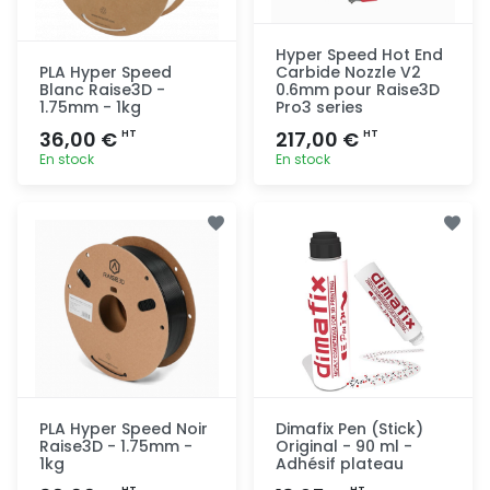
Hyper Speed Hot End
PLA Hyper Speed
Carbide Nozzle V2
Blanc Raise3D -
0.6mm pour Raise3D
1.75mm - 1kg
Pro3 series
36,00 €
217,00 €
HT
HT
En stock
En stock
Ajout
Ajout
rapide
rapide
PLA Hyper Speed Noir
Dimafix Pen (Stick)
Raise3D - 1.75mm -
Original - 90 ml -
1kg
Adhésif plateau
HT
HT