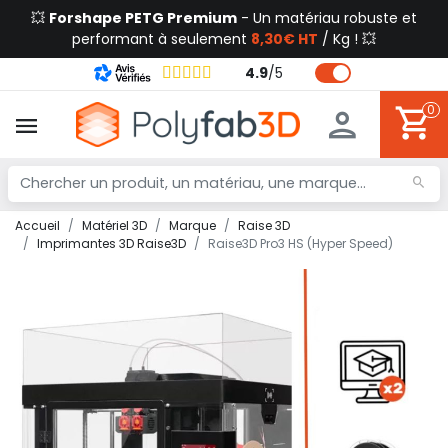
💥
Forshape PETG Premium
- Un matériau robuste et
performant à seulement
8,30€ HT
/ Kg ! 💥
4.9
/
5
0
Accueil
Matériel 3D
Marque
Raise 3D
Imprimantes 3D Raise3D
Raise3D Pro3 HS (Hyper Speed)