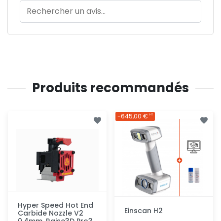
Produits recommandés
-645,00 €
HT
Hyper Speed Hot End
Einscan H2
Carbide Nozzle V2
0.4mm, Raise3D Pro3