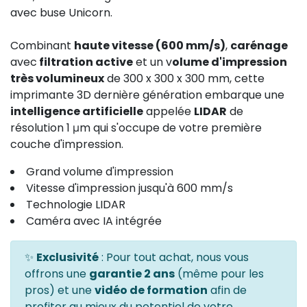
avec buse Unicorn.
Combinant
haute vitesse (600 mm/s)
,
carénage
avec
filtration active
et un v
olume d'impression
très volumineux
de 300 x 300 x 300 mm, cette
imprimante 3D dernière génération embarque une
intelligence artificielle
appelée
LIDAR
de
résolution 1 μm qui s'occupe de votre première
couche d'impression.
Grand volume d'impression
Vitesse d'impression jusqu'à 600 mm/s
Technologie LIDAR
Caméra avec IA intégrée
✨
Exclusivité
: Pour tout achat, nous vous
offrons une
garantie 2 ans
(même pour les
pros) et une
vidéo de formation
afin de
profiter au mieux du potentiel de votre