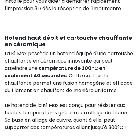
installé pour vous aider à démarrer rapidement
l'impression 3D dès la réception de l'imprimante.
Hotend haut débit et cartouche chauffante
en céramique
46,00 €
HT
La K1 Max possède un hotend équipé d'une cartouche
chauffante en céramique innovante qui peut
HT
atteindre une
température de 200°C en
0,00 €
seulement 40 secondes
. Cette cartouche
chauffante permet une fusion homogène et efficace
du filament en chauffant de manière uniforme.
Le hotend de la K1 Max est conçu pour résister aux
hautes températures grâce à son alliage de titane.
Sa buse en alliage de cuivre, quant à elle, peut
supporter des températures allant jusqu'à 300°C !