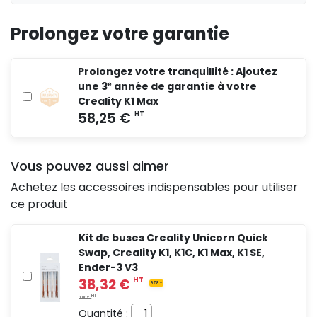
Prolongez votre garantie
1 015,15 €
HT
42.3
Prolongez votre tranquillité : Ajoutez
une 3ᵉ année de garantie à votre
HT
0,00 €
Creality K1 Max
Vous pouvez aussi aimer
Achetez les accessoires indispensables pour utiliser
ce produit
Kit de buses Creality Unicorn Quick
Swap, Creality K1, K1C, K1 Max, K1 SE,
Ender-3 V3
Quantité :