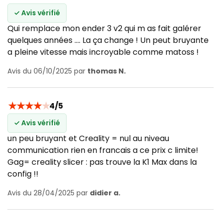
✓ Avis vérifié
Qui remplace mon ender 3 v2 qui m as fait galérer
quelques années .... La ça change ! Un peut bruyante
a pleine vitesse mais incroyable comme matoss !
Avis du 06/10/2025 par
thomas N.
★
★
★
★
★
4/5
✓ Avis vérifié
un peu bruyant et Creality = nul au niveau
communication rien en francais a ce prix c limite!
Gag= creality slicer : pas trouve la K1 Max dans la
config !!
Avis du 28/04/2025 par
didier a.