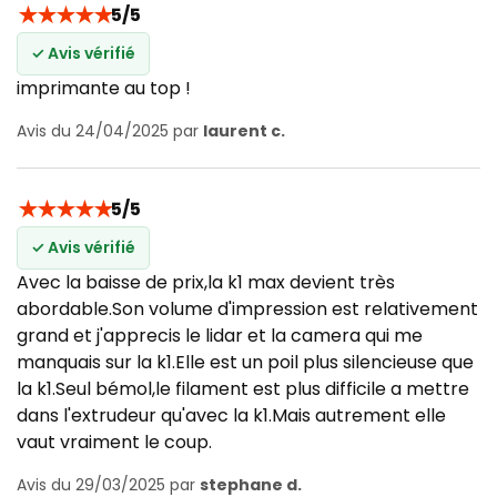
★
★
★
★
★
5/5
✓ Avis vérifié
imprimante au top !
Avis du 24/04/2025 par
laurent c.
★
★
★
★
★
5/5
✓ Avis vérifié
Avec la baisse de prix,la k1 max devient très
abordable.Son volume d'impression est relativement
grand et j'apprecis le lidar et la camera qui me
manquais sur la k1.Elle est un poil plus silencieuse que
la k1.Seul bémol,le filament est plus difficile a mettre
dans l'extrudeur qu'avec la k1.Mais autrement elle
vaut vraiment le coup.
Avis du 29/03/2025 par
stephane d.