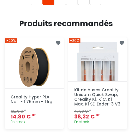
Produits recommandés
-20%
-20%
Kit de buses Creality
Unicorn Quick Swap,
Creality Hyper PLA
Creality K1, K1C, K1
Noir - 1.75mm - 1 kg
Max, K1 SE, Ender-3 V3
18,50 €
47,90 €
HT
HT
14,80 €
38,32 €
HT
HT
En stock
En stock