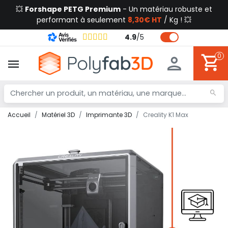
💥
Forshape PETG Premium
- Un matériau robuste et
performant à seulement
8,30€ HT
/ Kg ! 💥
4.9
/
5
0
Accueil
Matériel 3D
Imprimante 3D
Creality K1 Max