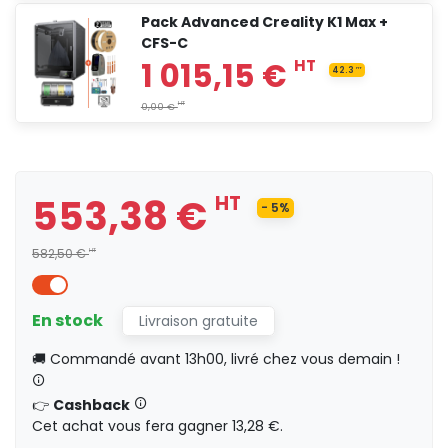
Pack Advanced Creality K1 Max +
CFS-C
553,38 €
HT
29.12
HT
0,00 €
553,38 €
HT
- 5%
831,67 €
HT
582,50 €
HT
En stock
Livraison gratuite
🚚 Commandé avant 13h00, livré chez vous demain !
888,42 €
HT
18.13
H
👉
Cashback
HT
0,00 €
Cet achat vous fera gagner 13,28 €.