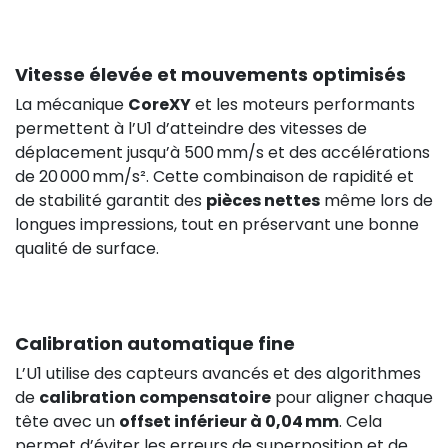
Vitesse élevée et mouvements optimisés
La mécanique
CoreXY
et les moteurs performants
9,34 €
HT
permettent à l’U1 d’atteindre des vitesses de
déplacement jusqu’à 500 mm/s et des accélérations
de 20 000 mm/s². Cette combinaison de rapidité et
HT
0,00 €
de stabilité garantit des
pièces nettes
même lors de
longues impressions, tout en préservant une bonne
qualité de surface.
Calibration automatique fine
L’U1 utilise des capteurs avancés et des algorithmes
de
calibration compensatoire
pour aligner chaque
29,08 €
tête avec un
offset inférieur à 0,04 mm
. Cela
permet d’éviter les erreurs de superposition et de