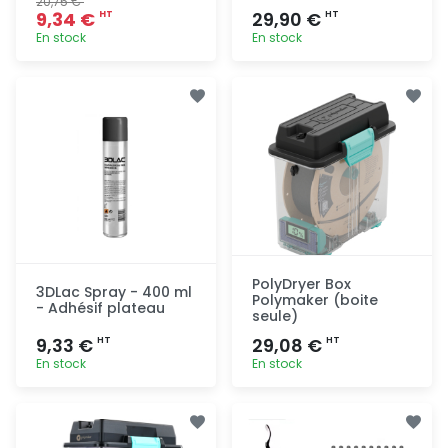
20,75 €
9,34 €
29,90 €
HT
HT
En stock
En stock
Ajout
Ajout
rapide
rapide
PolyDryer Box
3DLac Spray - 400 ml
Polymaker (boite
- Adhésif plateau
seule)
9,33 €
29,08 €
HT
HT
En stock
En stock
Ajout
Ajout
rapide
rapide