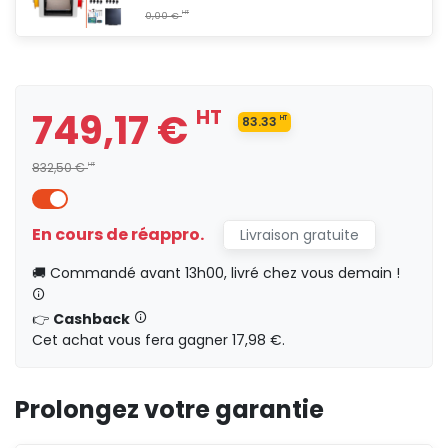
749,17 €
HT
83.33
749,17 €
HT
HT
83.33
HT
832,50 €
HT
HT
0,00 €
En cours de réappro.
Livraison gratuite
842,24 €
HT
🚚 Commandé avant 13h00, livré chez vous demain !
90
HT
👉
Cashback
HT
0,00 €
Cet achat vous fera gagner 17,98 €.
Prolongez votre garantie
925,41 €
HT
100
HT