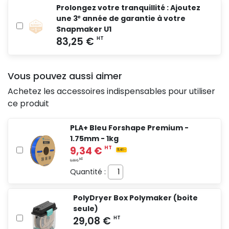
Prolongez votre tranquillité : Ajoutez
HT
0,00 €
une 3ᵉ année de garantie à votre
Snapmaker U1
Vous pouvez aussi aimer
Achetez les accessoires indispensables pour utiliser
ce produit
PLA+ Bleu Forshape Premium -
1.75mm - 1kg
Quantité :
PolyDryer Box Polymaker (boite
seule)