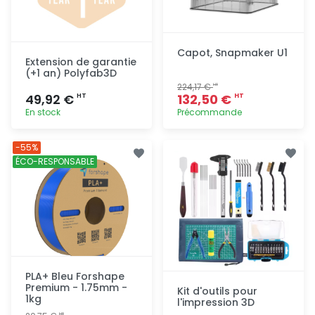
Capot, Snapmaker U1
Extension de garantie
(+1 an) Polyfab3D
224,17 €
HT
49,92 €
132,50 €
HT
HT
En stock
Précommande
Ajout
Ajout
-55%
rapide
rapide
ÉCO-RESPONSABLE
PLA+ Bleu Forshape
Premium - 1.75mm -
Kit d'outils pour
1kg
l'impression 3D
HT