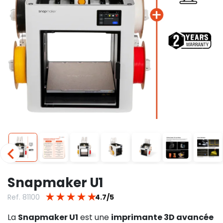
Snapmaker U1
★
★
★
★
★
Ref. 81100
4.7/5
La
Snapmaker U1
est une
imprimante 3D avancée