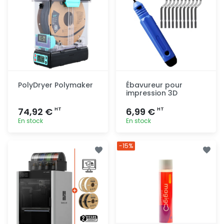
PolyDryer Polymaker
Ébavureur pour
impression 3D
74,92 €
6,99 €
HT
HT
En stock
En stock
Ajout
Ajout
-15%
rapide
rapide