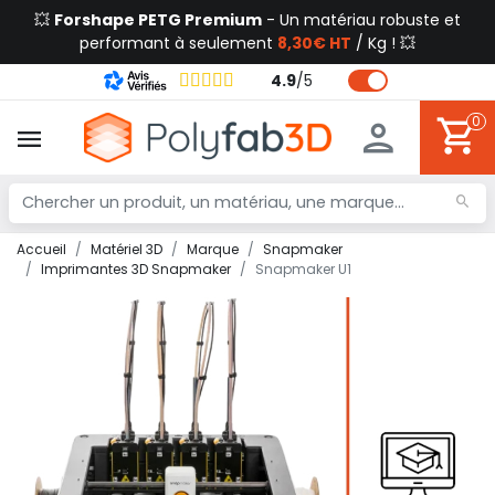
💥
Forshape PETG Premium
- Un matériau robuste et
performant à seulement
8,30€ HT
/ Kg ! 💥
4.9
/
5
0
Accueil
Matériel 3D
Marque
Snapmaker
Imprimantes 3D Snapmaker
Snapmaker U1