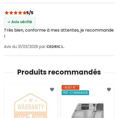
★
★
★
★
★
5/5
✓ Avis vérifié
Très bien, conforme à mes attentes, je recommande
!
Avis du 31/03/2026 par
CEDRIC L.
Produits recommandés
-91,67 €
HT
PRÉ-COMMANDE