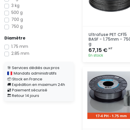
3 kg
500 g
700 g
750 g
Ultrafuse PET CF15
Diamètre
BASF - 1.75mm - 75
g
1.75 mm
67,15 €
HT
2.85 mm
En stock
🎯 Services dédiés aux pros
Ajout
Mandats administratifs
rapide
📦 Stock en France
🚚 Expédition en maximum 24h
🔐 Paiement sécurisé
🔙 Retour 14 jours