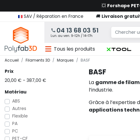
💥
Forshape PE
SAV / Réparation en France
🚚
Livraison gratui
04 13 68 03 51
Lun. au ven. 9-12h / 14-17h
Tous les produits
Accueil
Filaments 3D
Marques
BASF
BASF
Prix
20,00 € - 387,00 €
La
gamme de filam
l’industrie.
Matériau
ABS
Grâce à l’expertise d
Autres
applications tech
Flexible
PA
PC
PET-CF