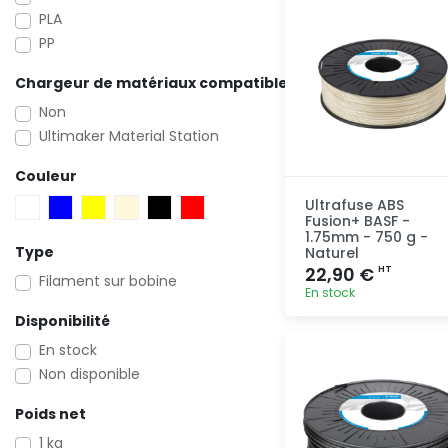
PLA
PP
Chargeur de matériaux compatible
Non
Ultimaker Material Station
Couleur
Ultrafuse ABS
Fusion+ BASF -
1.75mm - 750 g -
Type
Naturel
22,90 €
HT
Filament sur bobine
En stock
Disponibilité
Ajout
En stock
rapide
Non disponible
Poids net
1 kg