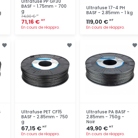
Ultrafuse PP GF30
BASF - 1.75mm - 700
Ultrafuse 17-4 PH
g
g
BASF - 2.85mm - 1 kg
74,90 €
HT
71,16 €
119,00 €
HT
HT
En cours de réappro.
En cours de réappro.
Ajout
Ajout
rapide
rapide
5
Ultrafuse PET CF15
Ultrafuse PA BASF -
BASF - 2.85mm - 750
2.85mm - 750g -
g
Noir
67,15 €
49,90 €
HT
HT
En cours de réappro.
En cours de réappro.