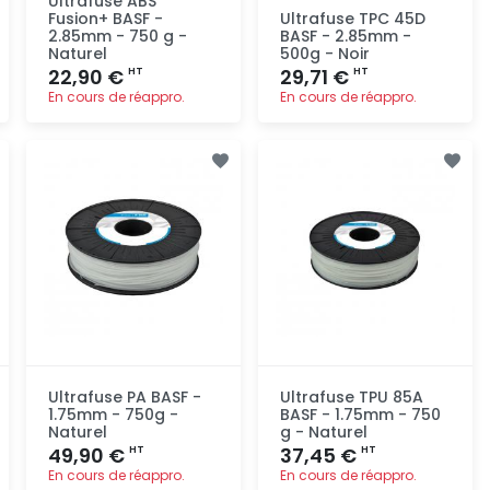
Ultrafuse ABS
Fusion+ BASF -
Ultrafuse TPC 45D
2.85mm - 750 g -
BASF - 2.85mm -
Naturel
500g - Noir
22,90 €
29,71 €
HT
HT
En cours de réappro.
En cours de réappro.
Ajout
Ajout
rapide
rapide
Ultrafuse PA BASF -
Ultrafuse TPU 85A
1.75mm - 750g -
BASF - 1.75mm - 750
Naturel
g - Naturel
49,90 €
37,45 €
HT
HT
En cours de réappro.
En cours de réappro.