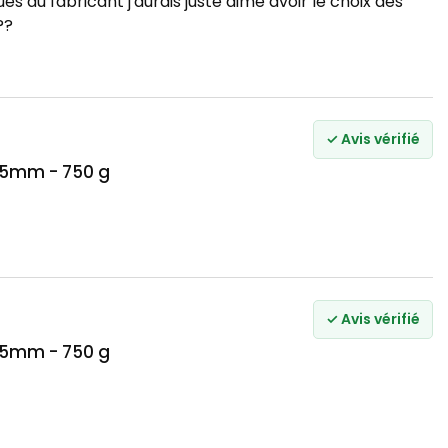
ues du fabricant j'aurais juste aimé avoir le choix des
??
✓ Avis vérifié
.75mm - 750 g
✓ Avis vérifié
.75mm - 750 g