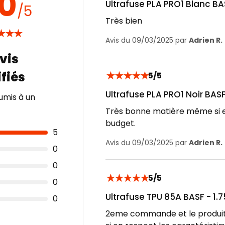
.0
Ultrafuse PLA PRO1 Blanc BA
/5
Très bien
★
★
★
Avis du 09/03/2025 par
Adrien R.
★
★
★
★
★
5/5
Ultrafuse PLA PRO1 Noir BAS
umis à un
Très bonne matière même si el
budget.
5
Avis du 09/03/2025 par
Adrien R.
0
0
★
★
★
★
★
5/5
0
Ultrafuse TPU 85A BASF - 1.
0
2eme commande et le produit 