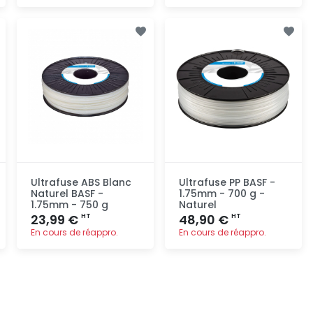
Ajout
Ajout
rapide
rapide
Ultrafuse ABS Blanc
Ultrafuse PP BASF -
Naturel BASF -
1.75mm - 700 g -
1.75mm - 750 g
Naturel
23,99 €
48,90 €
HT
HT
En cours de réappro.
En cours de réappro.
Ajout
Ajout
rapide
rapide