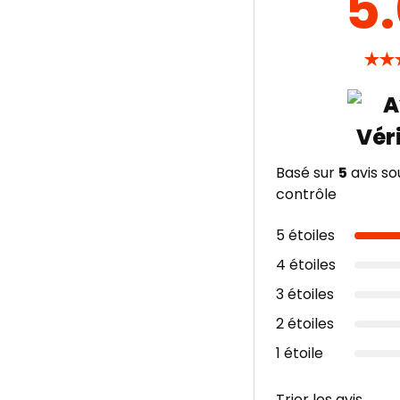
5
★
★
Basé sur
5
avis so
contrôle
5 étoiles
4 étoiles
3 étoiles
2 étoiles
1 étoile
Trier les avis