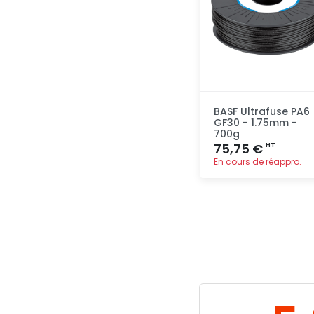
BASF Ultrafuse PA6
GF30 - 1.75mm -
700g
75,75 €
HT
En cours de réappro.
Ajout
rapide