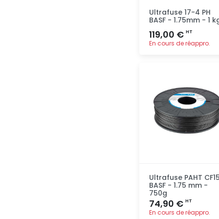
Ultrafuse 17-4 PH
BASF - 1.75mm - 1 k
119,00 €
HT
En cours de réappro.
Ajout
rapide
Ultrafuse PAHT CF1
BASF - 1.75 mm -
750g
74,90 €
HT
En cours de réappro.