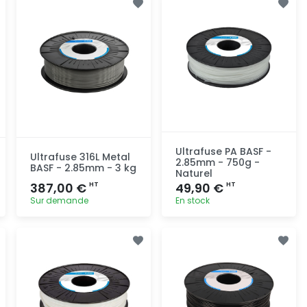
Ultrafuse PA BASF -
Ultrafuse 316L Metal
2.85mm - 750g -
BASF - 2.85mm - 3 kg
Naturel
387,00 €
49,90 €
HT
HT
Sur demande
En stock
Ajout
Ajout
rapide
rapide