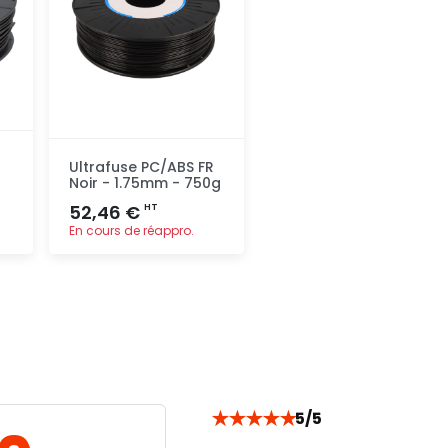
Ultrafuse PC/ABS FR
Noir - 1.75mm - 750g
52,46 €
HT
En cours de réappro.
Ajout
rapide
★
★
★
★
★
5/5