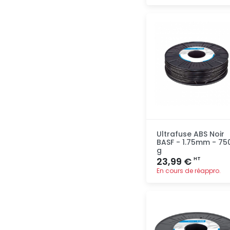
Ajout
rapide
Ultrafuse ABS Noir
BASF - 1.75mm - 75
g
23,99 €
HT
En cours de réappro.
Ajout
rapide