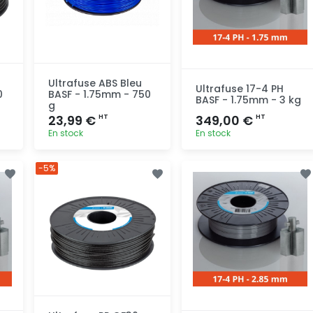
Ultrafuse ABS Bleu
Ultrafuse 17-4 PH
0
BASF - 1.75mm - 750
BASF - 1.75mm - 3 kg
g
23,99 €
349,00 €
HT
HT
En stock
En stock
Ajout
Ajout
-5%
rapide
rapide