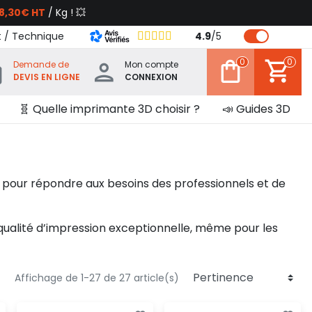
8,30€ HT
/ Kg ! 💥
t / Technique
4.9
/
5
0
0
Demande de
Mon compte
DEVIS EN LIGNE
CONNEXION
🧬 Quelle imprimante 3D choisir ?
📣 Guides 3D
pour répondre aux besoins des professionnels et de
t qualité d’impression exceptionnelle, même pour les
Affichage de 1-27 de 27 article(s)