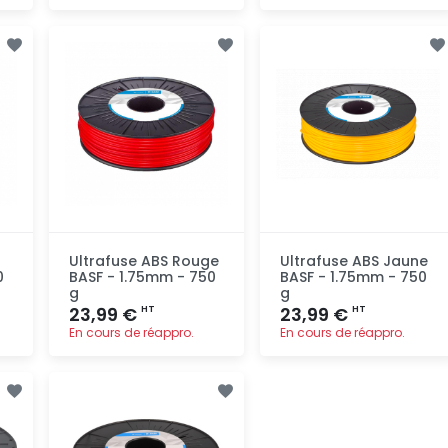
Ajout
Ajout
rapide
rapide
Ultrafuse ABS Rouge
Ultrafuse ABS Jaune
0
BASF - 1.75mm - 750
BASF - 1.75mm - 750
g
g
23,99 €
23,99 €
HT
HT
En cours de réappro.
En cours de réappro.
Ajout
Ajout
rapide
rapide