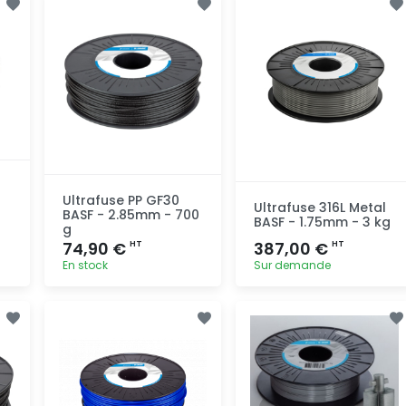
Ultrafuse PP GF30
Ultrafuse 316L Metal
BASF - 2.85mm - 700
BASF - 1.75mm - 3 kg
g
74,90 €
387,00 €
HT
HT
En stock
Sur demande
Ajout
Ajout
rapide
rapide