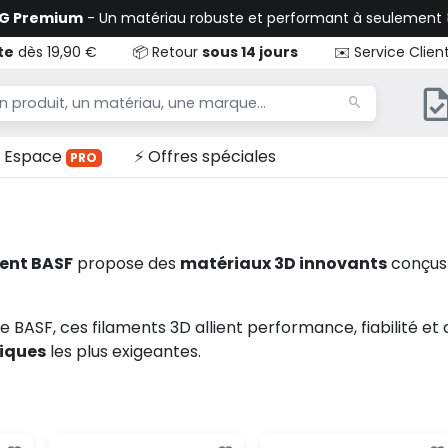
TG Premium
- Un matériau robuste et performant à seulement
te
dès 19,90 €
📦 Retour
sous 14 jours
✉️ Service Clien
Espace
⚡ Offres spéciales
PRO
ent BASF
propose des
matériaux 3D innovants
conçus 
e BASF, ces filaments 3D allient performance, fiabilité e
niques
les plus exigeantes.