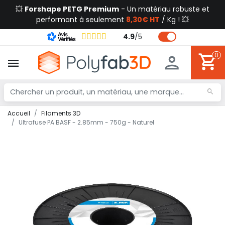
💥
Forshape PETG Premium
- Un matériau robuste et
performant à seulement
8,30€ HT
/ Kg ! 💥
4.9
/
5
0
Accueil
Filaments 3D
Ultrafuse PA BASF - 2.85mm - 750g - Naturel