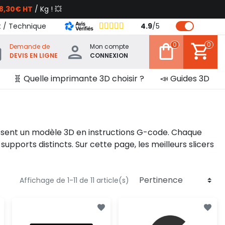
8,30€ HT
/ Kg ! 💥
t / Technique
4.9
/
5
0
0
Demande de
Mon compte
DEVIS EN LIGNE
CONNEXION
🧬 Quelle imprimante 3D choisir ?
📣 Guides 3D
tissent un modèle 3D en instructions G-code. Chaque
upports distincts. Sur cette page, les meilleurs slicers
Affichage de 1-11 de 11 article(s)