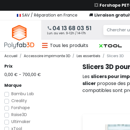
💥
Forshape PE
SAV / Réparation en France
🚚
Livraison gratui
04 13 68 03 51
Lun. au ven. 9-12h / 14-17h
Tous les produits
Accueil
Accessoire imprimante 3D
Les essentiels
Slicers 3D
Slicers 3D pou
Prix
0,00 € - 700,00 €
Les
slicers pour im
slicer
propose des pro
Marque
compatibles sont pr
Bambu Lab
Creality
Forshape
Raise3D
Ultimaker
xTool