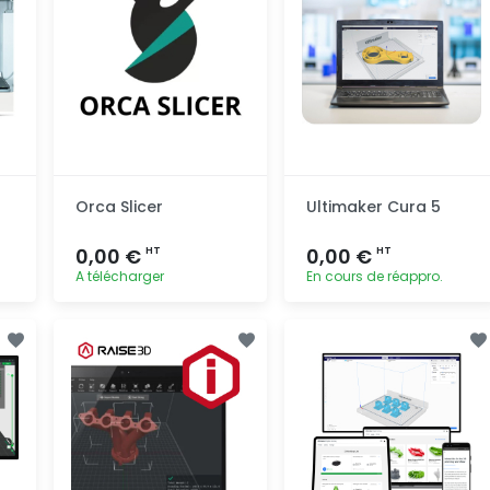
Orca Slicer
Ultimaker Cura 5
0,00 €
0,00 €
HT
HT
A télécharger
En cours de réappro.
Ajout
Ajout
rapide
rapide