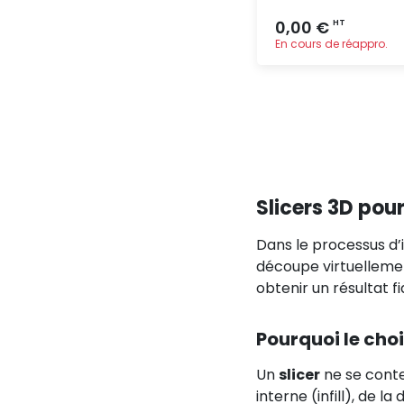
0,00 €
HT
En cours de réappro.
Ajout
rapide
Slicers 3D pou
Dans le processus d’
découpe virtuellemen
obtenir un résultat f
Pourquoi le choi
Un
slicer
ne se conte
interne (infill), de 