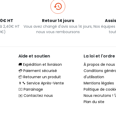
40€ HT
Retour 14 jours
Assi
s à 2,40€ HT
Vous avez changé d'avis sous 14 jours,
Nos équipes
90€)
nous vous remboursons
tou
Aide et soutien
La loi et l'ordre
🚚 Expédition et livraison
À propos de nous
💳 Paiement sécurisé
Conditions génér
📦 Retourner un produit
d'utilisation
👨‍🔧 Service Après-Vente
Mentions légales
🦸‍♂️ Parrainage
Politique de cooki
✉️ Contactez nous
Nous recrutons ! 
Plan du site