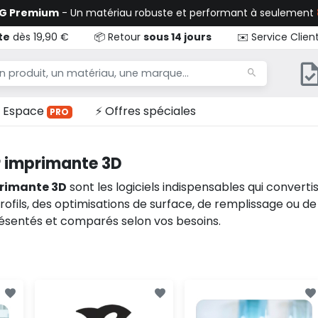
TG Premium
- Un matériau robuste et performant à seulement
te
dès 19,90 €
📦 Retour
sous 14 jours
✉️ Service Clien
Espace
⚡ Offres spéciales
PRO
r imprimante 3D
primante 3D
sont les logiciels indispensables qui conver
fils, des optimisations de surface, de remplissage ou de s
ésentés et comparés selon vos besoins.