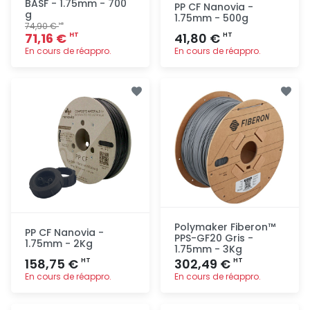
BASF - 1.75mm - 700
PP CF Nanovia -
g
1.75mm - 500g
74,90 €
HT
71,16 €
41,80 €
HT
HT
En cours de réappro.
En cours de réappro.
Ajout
Ajout
rapide
rapide
Polymaker Fiberon™
PP CF Nanovia -
PPS-GF20 Gris -
1.75mm - 2Kg
1.75mm - 3Kg
158,75 €
302,49 €
HT
HT
En cours de réappro.
En cours de réappro.
Ajout
Ajout