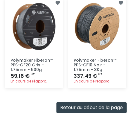
rapide
rapide
Polymaker Fiberon™
Polymaker Fiberon™
PPS-GF20 Gris -
PPS-CF10 Noir -
1.75mm - 500g
1.75mm - 3Kg
59,16 €
337,49 €
HT
HT
En cours de réappro.
En cours de réappro.
Ajout
Ajout
rapide
rapide
Retour au début de la page