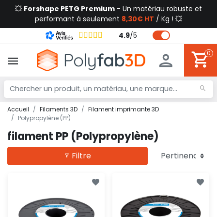
💥
Forshape PETG Premium
- Un matériau robuste et
performant à seulement
8,30€ HT
/ Kg ! 💥
4.9
/
5
0
Accueil
Filaments 3D
Filament imprimante 3D
Polypropylène (PP)
filament PP (Polypropylène)
Filtre