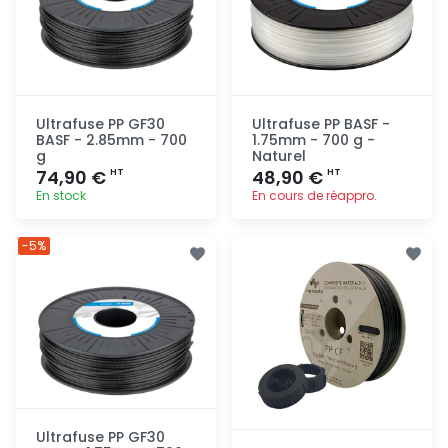
Ultrafuse PP GF30
Ultrafuse PP BASF -
BASF - 2.85mm - 700
1.75mm - 700 g -
g
Naturel
74,90 €
48,90 €
HT
HT
En stock
En cours de réappro.
Ajout
Ajout
-5%
rapide
rapide
Ultrafuse PP GF30