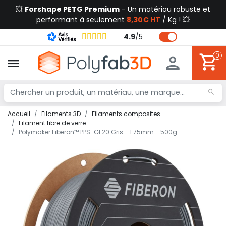
💥
Forshape PETG Premium
- Un matériau robuste et
performant à seulement
8,30€ HT
/ Kg ! 💥
4.9
/
5
0
Accueil
Filaments 3D
Filaments composites
Filament fibre de verre
Polymaker Fiberon™ PPS-GF20 Gris - 1.75mm - 500g