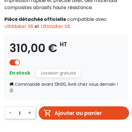
impression rapide et précise avec des matériaux
composites abrasifs haute résistance.
Pièce détachée officielle
compatible avec
UltiMaker S8
et
Ultimaker S6
.
310,00 €
HT
En stock
Livraison gratuite
🚚 Commandé avant 13h00, livré chez vous demain !
-
+
Ajouter au panier