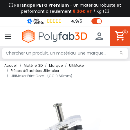
💥
Forshape PETG Premium
- Un matériau robuste et
performant à seulement
8,30€ HT
/ Kg ! 💥
4.9
/
5
0
Accueil
Matériel 3D
Marque
UltiMaker
Pièces détachées Ultimaker
UltiMaker Print Core+ (CC 0.60mm)