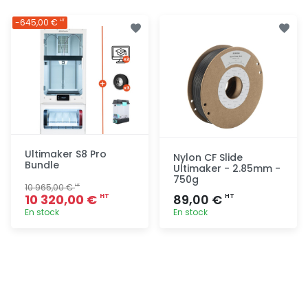
-645,00 €
HT
Ultimaker S8 Pro
Nylon CF Slide
Bundle
Ultimaker - 2.85mm -
750g
10 965,00 €
HT
10 320,00 €
89,00 €
HT
HT
En stock
En stock
Ajout
Ajout
rapide
rapide