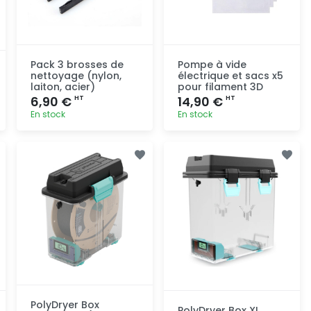
Pack 3 brosses de
Pompe à vide
nettoyage (nylon,
électrique et sacs x5
laiton, acier)
pour filament 3D
6,90 €
14,90 €
HT
HT
En stock
En stock
Ajout
Ajout
rapide
rapide
PolyDryer Box
PolyDryer Box XL