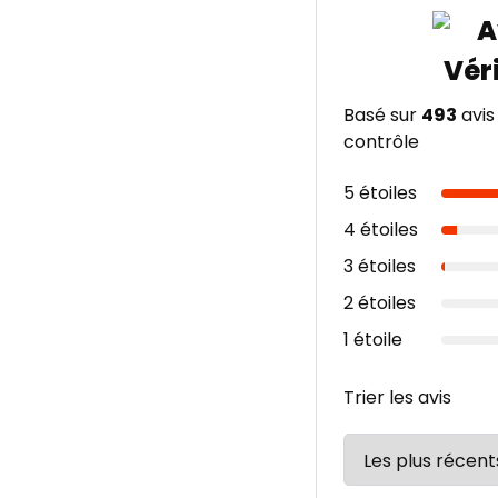
Basé sur
493
avis
contrôle
5 étoiles
4 étoiles
3 étoiles
2 étoiles
1 étoile
Trier les avis