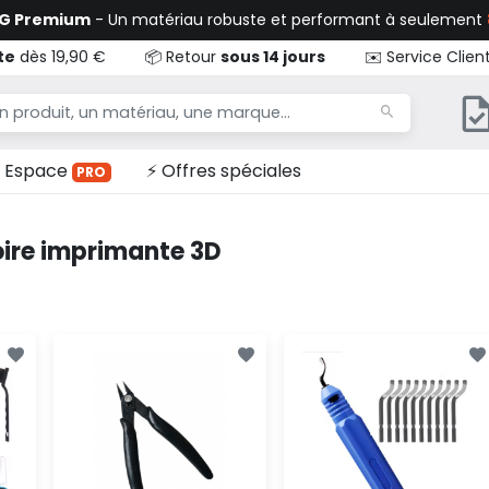
TG Premium
- Un matériau robuste et performant à seulement
te
dès 19,90 €
📦 Retour
sous 14 jours
✉️ Service Clien
Espace
⚡ Offres spéciales
PRO
ire imprimante 3D