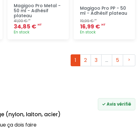
Magigoo Pro Metal -
Magigoo Pro PP - 50
50 ml - Adhésif
ml - Adhésif plateau
plateau
41,00 €
19,99 €
HT
HT
34,85 €
16,99 €
HT
HT
En stock
En stock
Ajout
Ajout
rapide
rapide
Suiva
1
2
3
…
5
✓ Avis vérifié
 (nylon, laiton, acier)
que ça dois faire