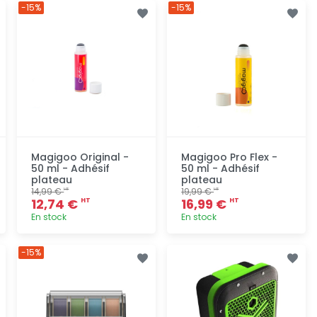
Ajout
Ajout
-15%
-15%
rapide
rapide
Magigoo Original -
Magigoo Pro Flex -
50 ml - Adhésif
50 ml - Adhésif
plateau
plateau
14,99 €
19,99 €
HT
HT
12,74 €
16,99 €
HT
HT
En stock
En stock
Ajout
Ajout
-15%
rapide
rapide