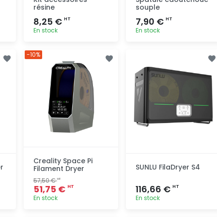
résine
souple
8,25 €
7,90 €
HT
HT
En stock
En stock
Ajout
Ajout
-10%
rapide
rapide
Creality Space Pi
r
SUNLU FilaDryer S4
Filament Dryer
57,50 €
HT
51,75 €
116,66 €
HT
HT
En stock
En stock