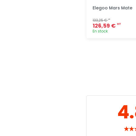
Elegoo Mars Mate
133,25 €
HT
126,59 €
HT
En stock
Ajout
rapide
4
★
★