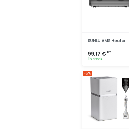
SUNLU AMS Heater
99,17 €
HT
En stock
Ajout
-5%
rapide