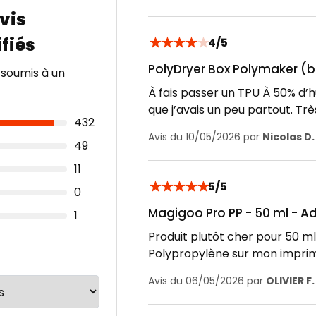
★
★
★
★
★
4/5
PolyDryer Box Polymaker (b
 soumis à un
À fais passer un TPU À 50% d’h
que j’avais un peu partout. Tr
432
Avis du 10/05/2026 par
Nicolas D.
49
11
★
★
★
★
★
5/5
0
Magigoo Pro PP - 50 ml - A
1
Produit plutôt cher pour 50 ml,
Polypropylène sur mon imprim
Avis du 06/05/2026 par
OLIVIER F.