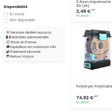
0.4mm imprimante
3D (x5)
Disponibilité
2,49 €
HT
En stock
En stock
Non disponible
Ajout
rapide
🎯 Services dédiés aux pros
Mandats administratifs
📦 Stock en France
🚚 Expédition en maximum 24h
🔐 Paiement sécurisé
🔙 Retour 14 jours
PolyDryer Polymake
74,92 €
HT
En stock