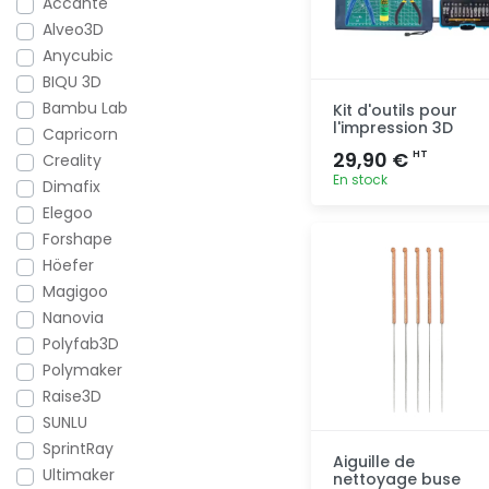
Accante
Alveo3D
Anycubic
BIQU 3D
Bambu Lab
Kit d'outils pour
l'impression 3D
Capricorn
29,90 €
HT
Creality
En stock
Dimafix
Elegoo
Ajout
Forshape
rapide
Höefer
Magigoo
Nanovia
Polyfab3D
Polymaker
Raise3D
SUNLU
SprintRay
Aiguille de
Ultimaker
nettoyage buse