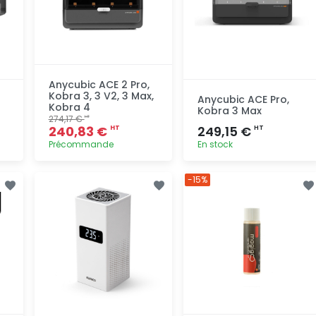
Anycubic ACE 2 Pro,
Kobra 3, 3 V2, 3 Max,
Anycubic ACE Pro,
Kobra 4
Kobra 3 Max
274,17 €
HT
240,83 €
249,15 €
HT
HT
Précommande
En stock
Ajout
Ajout
-15%
rapide
rapide