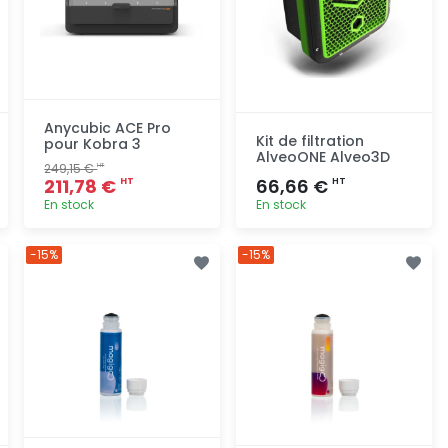
Anycubic ACE Pro
Kit de filtration
pour Kobra 3
AlveoONE Alveo3D
249,15 €
HT
211,78 €
66,66 €
HT
HT
En stock
En stock
Ajout
Ajout
-15%
-15%
rapide
rapide