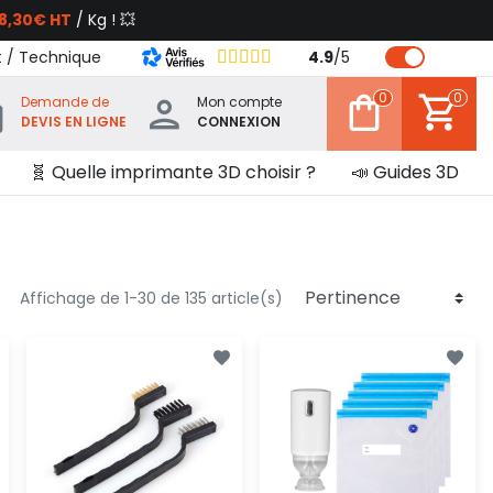
8,30€ HT
/ Kg ! 💥
t / Technique
4.9
/
5
0
0
Demande de
Mon compte
DEVIS EN LIGNE
CONNEXION
🧬 Quelle imprimante 3D choisir ?
📣 Guides 3D
Affichage de 1-30 de 135 article(s)