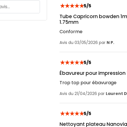
★
★
★
★
★
5/5
Tube Capricorn bowden 1m -
1.75mm
Conforme
Avis du 03/05/2026 par
N P.
★
★
★
★
★
5/5
Ébavureur pour impression
Trop top pour ébavurage
Avis du 21/04/2026 par
Laurent D
★
★
★
★
★
5/5
Nettoyant plateau Nanovia