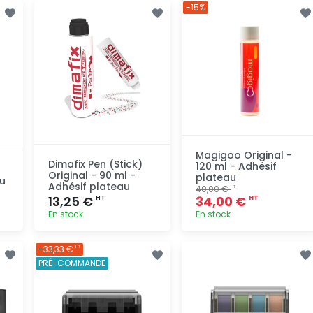
Ajout
Ajout
-15%
rapide
rapide
Magigoo Original -
Dimafix Pen (Stick)
120 ml - Adhésif
Original - 90 ml -
plateau
au
Adhésif plateau
40,00 €
HT
13,25 €
34,00 €
HT
HT
En stock
En stock
Ajout
Ajout
-33,33 €
HT
rapide
rapide
PRÉ-COMMANDE