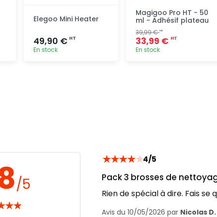
Magigoo Pro HT - 50
Elegoo Mini Heater
ml - Adhésif plateau
39,99 €
HT
49,90 €
33,99 €
HT
HT
En stock
En stock
Ajout
Ajout
rapide
rapide
★
★
★
★
★
4/5
.8
Pack 3 brosses de nettoyage
/5
Rien de spécial à dire. Fais se 
★
★
★
Avis du 10/05/2026 par
Nicolas D.