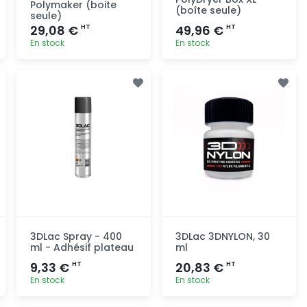
Polymaker (boite
(boîte seule)
seule)
29,08 €
49,96 €
HT
HT
En stock
En stock
Ajout
Ajout
rapide
rapide
3DLac Spray - 400
3DLac 3DNYLON, 30
ml - Adhésif plateau
ml
9,33 €
20,83 €
HT
HT
En stock
En stock