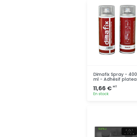
Ajout
rapide
Dimafix Spray - 400
ml - Adhésif plate
11,66 €
HT
En stock
Ajout
rapide