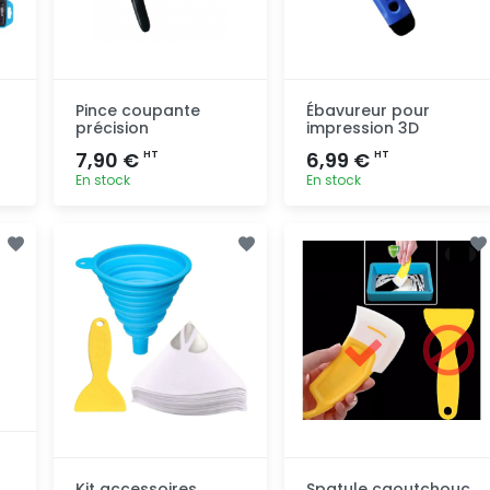
Pince coupante
Ébavureur pour
précision
impression 3D
7,90 €
6,99 €
HT
HT
En stock
En stock
Ajout
Ajout
rapide
rapide
Kit accessoires
Spatule caoutchouc