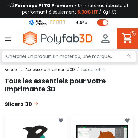
💥
Forshape PETG Premium
- Un matériau robuste et
performant à seulement
8,30€ HT
/ Kg ! 💥
4.9
/
5
0
Accueil
Accessoire imprimante 3D
Les essentiels
Tous les essentiels pour votre
Imprimante 3D
Slicers 3D