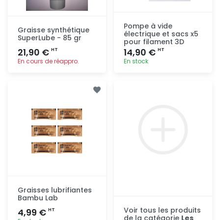
Pompe à vide
Graisse synthétique
électrique et sacs x5
SuperLube - 85 gr
pour filament 3D
21,90 €
14,90 €
HT
HT
En cours de réappro.
En stock
Ajout
Ajout
rapide
rapide
Graisses lubrifiantes
Bambu Lab
Voir tous les produits
4,99 €
HT
de la catégorie
Les