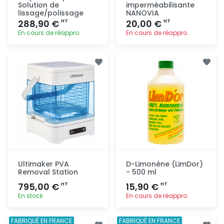
Solution de
imperméabilisante
lissage/polissage
NANOVIA
288,90 €
20,00 €
HT
HT
En cours de réappro.
En cours de réappro.
Ajout
Ajout
rapide
rapide
Ultimaker PVA
D-Limonène (LimDor)
Removal Station
- 500 ml
795,00 €
15,90 €
HT
HT
En stock
En cours de réappro.
Ajout
Ajout
FABRIQUÉ EN FRANCE
FABRIQUÉ EN FRANCE