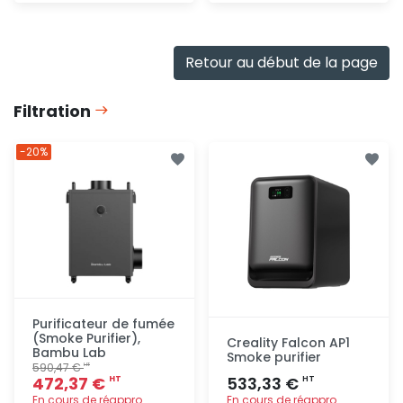
Consulter
Ajout
rapide
Retour au début de la page
Filtration
-20%
Purificateur de fumée
(Smoke Purifier),
Creality Falcon AP1
Bambu Lab
Smoke purifier
590,47 €
HT
472,37 €
533,33 €
HT
HT
En cours de réappro.
En cours de réappro.