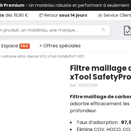
TG Premium
- Un matériau robuste et performant à seulement
te
dès 19,90 €
📦 Retour
sous 14 jours
✉️ Service Clien
Espace
⚡ Offres spéciales
PRO
e carbone ultra-dense V1.0, xTool SafetyPro™ AP2
Filtre maillage
xTool SafetyPr
Ref. P5010398
Filtre maillage de carbo
adsorbe efficacement les o
profondeur.
Taux d’adsorption :
97,
Élimine COV, HOCO, CO, 