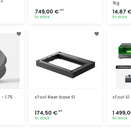
P2
1kg
749,00 €
14,87 
HT
En stock
En stock
pide
Ajout rapide
- 1.75
xTool Riser base S1
xTool S1
174,50 €
1 499,
HT
En stock
En stock