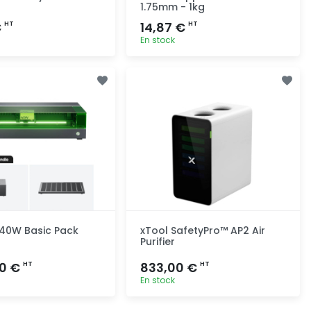
1.75mm - 1kg
€
14,87 €
HT
HT
En stock
Ajout rapide
Ajout rapide
 40W Basic Pack
xTool SafetyPro™ AP2 Air
Purifier
00 €
833,00 €
HT
HT
En stock