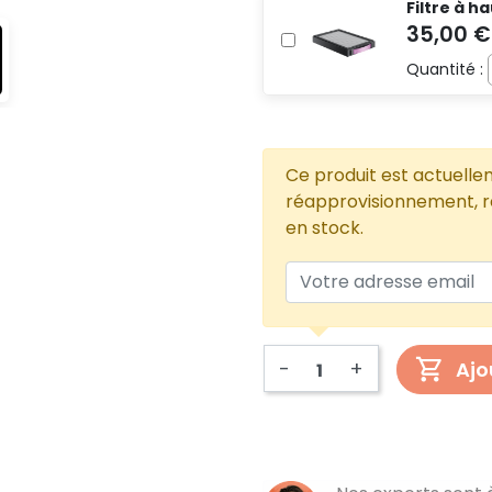
Filtre à h
Quantité :
Ce produit est actuelle
réapprovisionnement, re
en stock.
-
+
Ajo