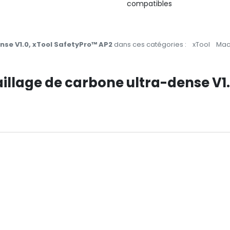
compatibles
nse V1.0, xTool SafetyPro™ AP2
dans ces catégories :
xTool
Mach
maillage de carbone ultra-dense V