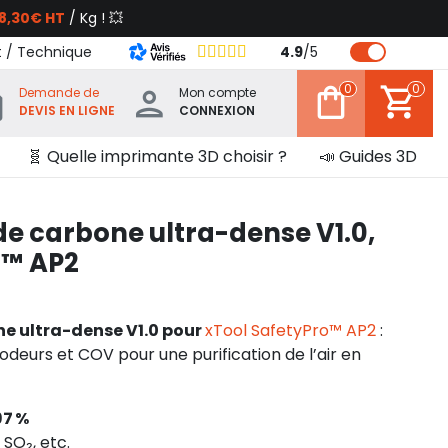
8,30€ HT
/ Kg ! 💥
t / Technique
4.9
/
5
0
0
Demande de
Mon compte
DEVIS EN LIGNE
CONNEXION
🧬 Quelle imprimante 3D choisir ?
📣 Guides 3D
 de carbone ultra-dense V1.0,
o™ AP2
ne ultra-dense V1.0 pour
xTool SafetyPro™ AP2
:
deurs et COV pour une purification de l’air en
97 %
SO₂, etc.