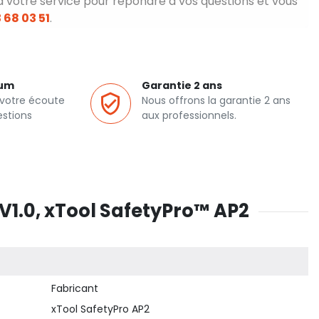
à votre service pour répondre à vos questions et vous
 68 03 51
.
ium
Garantie 2 ans
 votre écoute
Nous offrons la garantie 2 ans
estions
aux professionnels.
V1.0, xTool SafetyPro™ AP2
Fabricant
xTool SafetyPro AP2