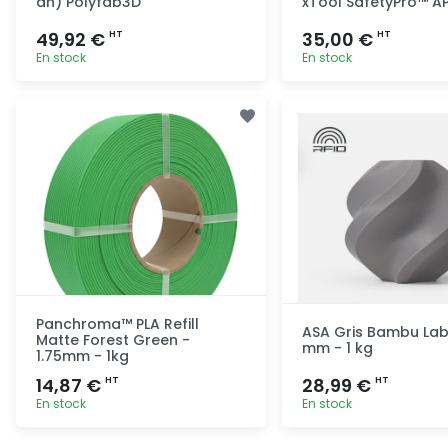
an) Polyfab3D
xTool SafetyPro™ A
49,92 €
35,00 €
HT
HT
En stock
En stock
Ajout rapide
Ajout ra
Panchroma™ PLA Refill
ASA Gris Bambu Lab 
Matte Forest Green -
mm - 1 kg
1.75mm - 1kg
14,87 €
28,99 €
HT
HT
En stock
En stock