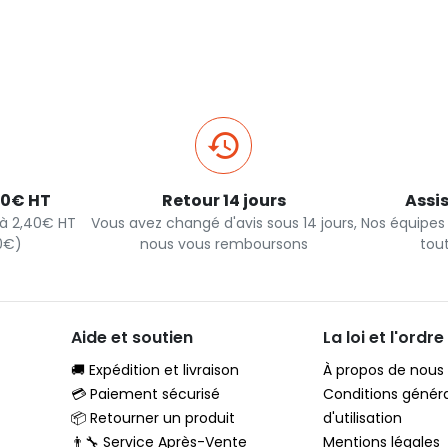
pide
Ajout rapide
40€ HT
Retour 14 jours
Assi
s à 2,40€ HT
Vous avez changé d'avis sous 14 jours,
Nos équipes
90€)
nous vous remboursons
tou
Aide et soutien
La loi et l'ordre
🚚 Expédition et livraison
À propos de nous
💳 Paiement sécurisé
Conditions génér
📦 Retourner un produit
d'utilisation
👨‍🔧 Service Après-Vente
Mentions légales