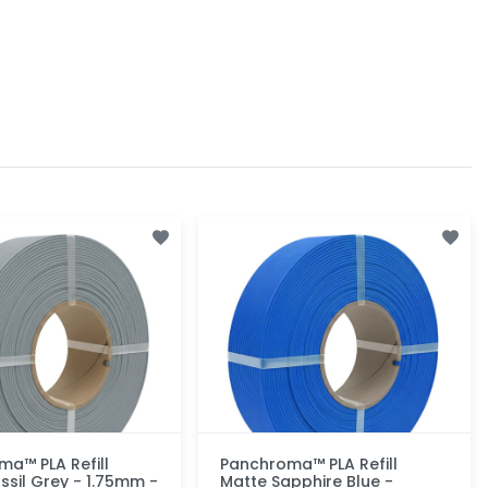
a™ PLA Refill
Panchroma™ PLA Refill
ssil Grey - 1.75mm -
Matte Sapphire Blue -