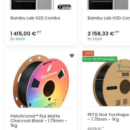
Bambu Lab H2S Combo
Bambu Lab H2D C
1 415,00 €
2 158,33 €
HT
HT
En stock
En stock
Ajout rapide
Ajout ra
-60%
ÉCO-RESPONSABLE
PETG Noir Forshape
Panchroma™ PLA Matte
– 1.75mm – 1Kg
Charcoal Black - 1.75mm -
1kg
20,75 €
HT