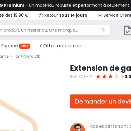
TG Premium
- Un matériau robuste et performant à seulement
te
dès 19,90 €
📦 Retour
sous 14 jours
✉️ Service Clien
Espace
⚡ Offres spéciales
PRO
antie (+1 an) Polyfab3D
Extension de ga
★
★
★
★
★
Ref. EXT-1Y
3.
Demander un devis
Nos experts sont 