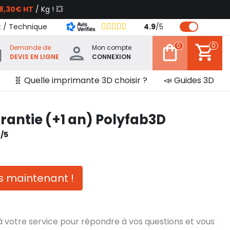
8,30€ HT
/ Kg ! 💥
t / Technique
4.9
/
5
0
0
Demande de
Mon compte
DEVIS EN LIGNE
CONNEXION
🧬 Quelle imprimante 3D choisir ?
📣 Guides 3D
rantie (+1 an) Polyfab3D
0/5
 maintenant !
à votre service pour répondre à vos questions et vous