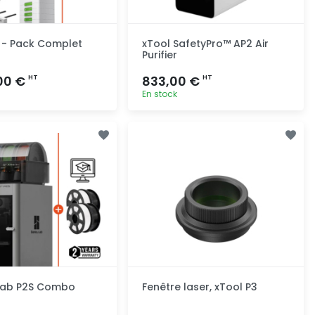
 - Pack Complet
xTool SafetyPro™ AP2 Air
Purifier
00 €
833,00 €
HT
HT
En stock
Ajout rapide
Ajout rapide
ab P2S Combo
Fenêtre laser, xTool P3