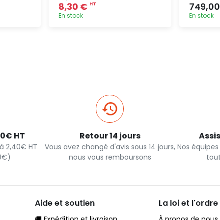
8,30 €
749,0
HT
En stock
En stock
pide
Ajout rapide
40€ HT
Retour 14 jours
Assi
s à 2,40€ HT
Vous avez changé d'avis sous 14 jours,
Nos équipes
90€)
nous vous remboursons
tou
Aide et soutien
La loi et l'ordre
🚚 Expédition et livraison
À propos de nous