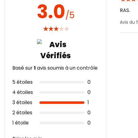
3.0
RAS.
/5
Avis du 
★
★
★
★
★
Basé sur
1
avis soumis à un contrôle
5 étoiles
0
4 étoiles
0
3 étoiles
1
2 étoiles
0
1 étoile
0