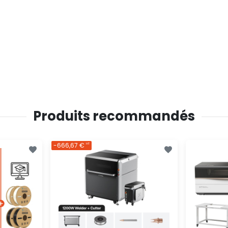
Produits recommandés
-666,67 €
HT