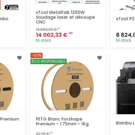
xTool MetalFab 1200W
Soudage laser et découpe
ombo
xTool P3
CNC
14 669,00 €
HT
14 002,33 €
8 824,
HT
En stock
En stock
pide
Ajout rapide
-60%
ÉCO-RESPONSABLE
 Premium
PETG Blanc Forshape
Bambu L
Premium – 1.75mm – 1Kg
20,75 €
HT