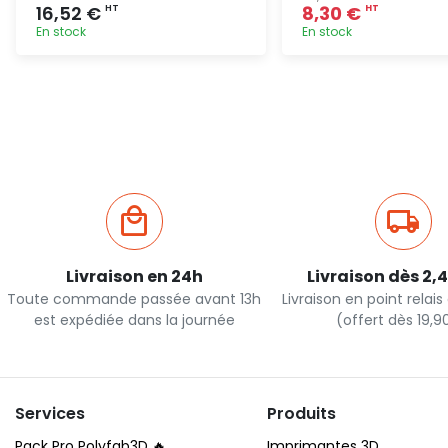
16,52 €
8,30 €
HT
HT
En stock
En stock
Ajout rapide
Ajout ra
Livraison en 24h
Livraison dès 2,
Toute commande passée avant 13h
Livraison en point relai
est expédiée dans la journée
(offert dès 19,
Services
Produits
Pack Pro Polyfab3D 🔥
Imprimantes 3D