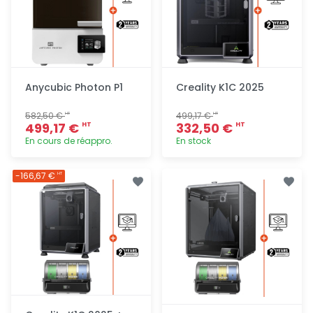
Anycubic Photon P1
Creality K1C 2025
582,50 €
499,17 €
HT
HT
499,17 €
332,50 €
HT
HT
En cours de réappro.
En stock
Ajout
Ajout
-166,67 €
HT
rapide
rapide