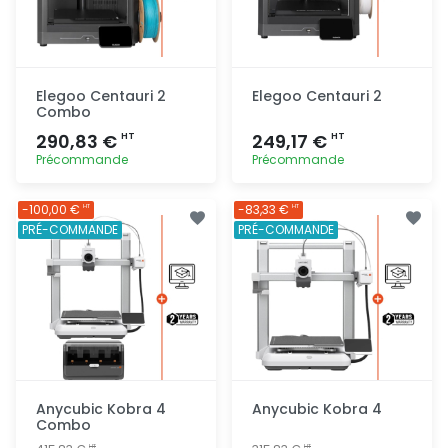
Elegoo Centauri 2
Elegoo Centauri 2
Combo
290,83 €
249,17 €
HT
HT
Précommande
Précommande
Ajout
Ajout
-100,00 €
-83,33 €
HT
HT
rapide
rapide
PRÉ-COMMANDE
PRÉ-COMMANDE
Anycubic Kobra 4
Anycubic Kobra 4
Combo
HT
HT