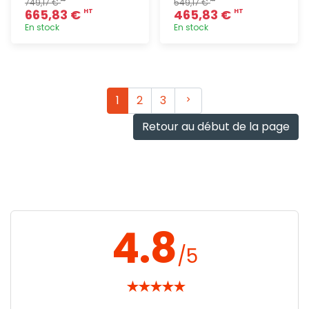
749,17 €
549,17 €
665,83 €
465,83 €
HT
HT
En stock
En stock
Ajout
Ajout
rapide
rapide
Suivant
1
2
3
Retour au début de la page
4.8
/5
★
★
★
★
★