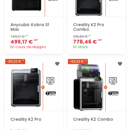
Anycubic Kobra S1
Creality K2 Pro
Max
Combo
749,17 €
915,83 €
HT
HT
499,17 €
778,46 €
HT
HT
En cours de réappro.
En stock
Ajout
Ajout
-83,33 €
-83,33 €
HT
HT
rapide
rapide
Creality K2 Pro
Creality K2 Combo
HT
HT