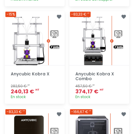
Ajout
Ajout
-15%
-83,33 €
HT
rapide
rapide
Anycubic Kobra X
Anycubic Kobra X
Combo
282,50 €
457,50 €
HT
HT
240,13 €
374,17 €
HT
HT
En stock
En stock
Ajout
Ajout
-83,33 €
-166,67 €
HT
HT
rapide
rapide