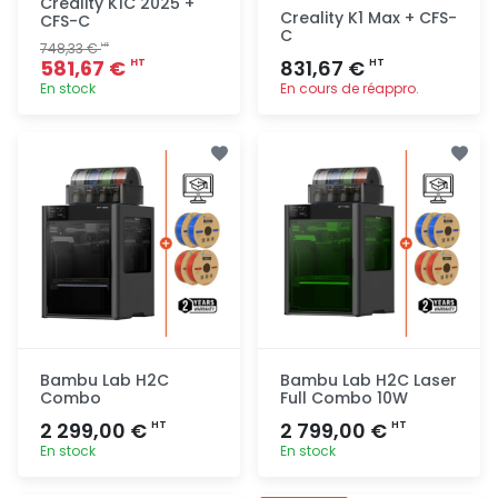
Creality K1C 2025 +
Creality K1 Max + CFS-
CFS-C
C
748,33 €
HT
581,67 €
831,67 €
HT
HT
En stock
En cours de réappro.
Ajout
Ajout
rapide
rapide
Bambu Lab H2C
Bambu Lab H2C Laser
Combo
Full Combo 10W
2 299,00 €
2 799,00 €
HT
HT
En stock
En stock