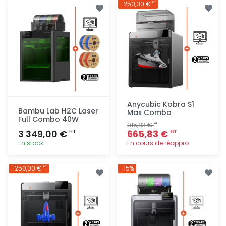
Ajout
Ajout
-250,00 €
HT
rapide
rapide
Anycubic Kobra S1
Bambu Lab H2C Laser
Max Combo
Full Combo 40W
915,83 €
HT
3 349,00 €
665,83 €
HT
HT
En stock
En cours de réappro.
Ajout
Ajout
-250,00 €
-15%
HT
rapide
rapide