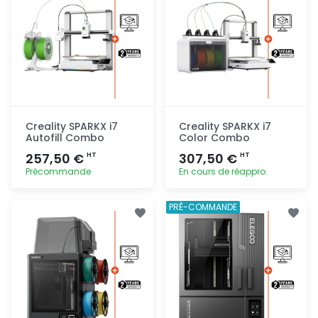
Creality SPARKX i7
Creality SPARKX i7
Autofill Combo
Color Combo
257,50 €
307,50 €
HT
HT
Précommande
En cours de réappro.
Ajout
Ajout
PRÉ-COMMANDE
rapide
rapide