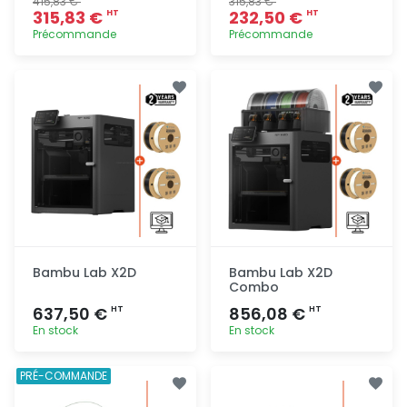
415,83 €
315,83 €
315,83 €
232,50 €
HT
HT
Précommande
Précommande
Ajout
Ajout
rapide
rapide
Bambu Lab X2D
Bambu Lab X2D
Combo
637,50 €
856,08 €
HT
HT
En stock
En stock
Ajout
Ajout
PRÉ-COMMANDE
rapide
rapide