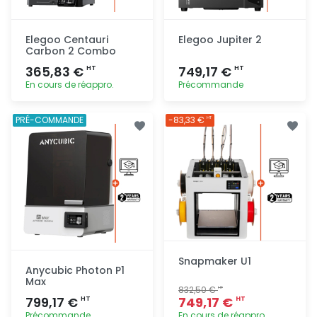
Elegoo Centauri
Elegoo Jupiter 2
Carbon 2 Combo
365,83 €
749,17 €
HT
HT
En cours de réappro.
Précommande
Ajout
Ajout
PRÉ-COMMANDE
-83,33 €
HT
rapide
rapide
Snapmaker U1
Anycubic Photon P1
Max
832,50 €
HT
799,17 €
749,17 €
HT
HT
Précommande
En cours de réappro.