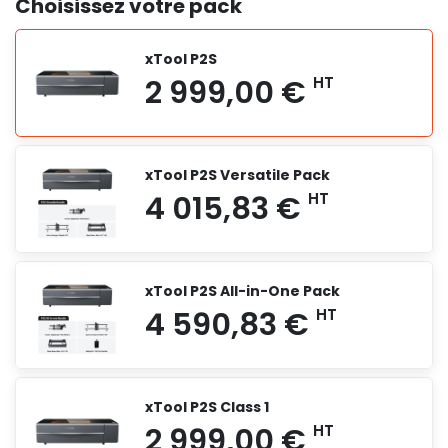
Choisissez votre pack
xTool P2S
xTool P2S Versatile Pack
xTool P2S All-in-One Pack
xTool P2S Class 1
HT