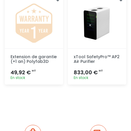
Extension de garantie
xTool SafetyPro™ AP2
(+1 an) Polyfab3D
Air Purifier
49,92 €
833,00 €
HT
HT
En stock
En stock
Ajout
Ajout
rapide
rapide