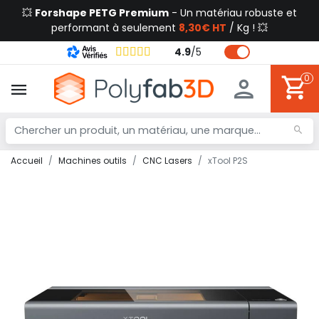
💥
Forshape PETG Premium
- Un matériau robuste et
performant à seulement
8,30€ HT
/ Kg ! 💥
4.9
/
5
0
Accueil
Machines outils
CNC Lasers
xTool P2S