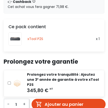
👉
Cashback
HT
0,00 €
Cet achat vous fera gagner 71,98 €.
Ce pack contient
4 157,00 €
HT
95
xTool P2S
x 1
HT
0,00 €
Prolongez votre garantie
7 324,00 €
HT
26
Prolongez votre tranquillité : Ajoutez
une 3ᵉ année de garantie à votre xTool
HT
0,00 €
P2S
-
+
Ajouter au panier