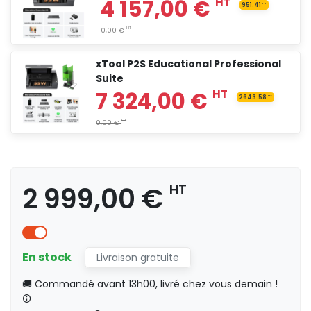
xTool P2S Educational Professional
5 699,00 €
HT
Suite
HT
0,00 €
2 999,00 €
HT
6 283,00 €
HT
10
HT
0,00 €
En stock
Livraison gratuite
🚚 Commandé avant 13h00, livré chez vous demain !
4 491,00 €
HT
2