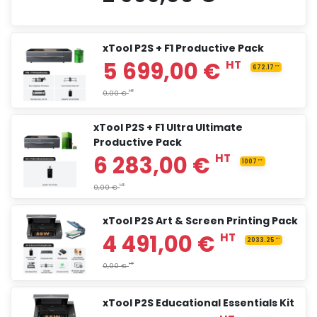
2 999,00 €
xTool P2S + F1 Productive Pack
4 015,83 €
HT
xTool P2S + F1 Ultra Ultimate
Productive Pack
4 590,83 €
HT
xTool P2S Art & Screen Printing Pack
2 999,00 €
HT
xTool P2S Educational Essentials Kit