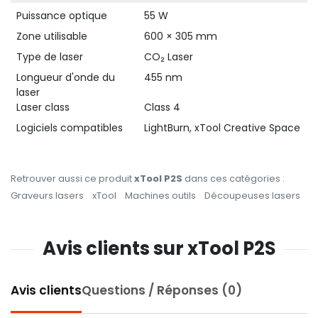
Puissance optique
55 W
Zone utilisable
600 × 305 mm
Type de laser
CO₂ Laser
Longueur d'onde du
455 nm
laser
Laser class
Class 4
Logiciels compatibles
LightBurn, xTool Creative Space
Retrouver aussi ce produit
xTool P2S
dans ces catégories :
Graveurs lasers
xTool
Machines outils
Découpeuses lasers
Avis clients sur xTool P2S
Avis clients
Questions / Réponses (0)