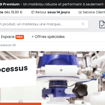
TG Premium
- Un matériau robuste et performant à seulement
te
dès 19,90 €
📦 Retour
sous 14 jours
✉️ Service Clien
Espace
⚡ Offres spéciales
PRO
pression 3D
ocessus