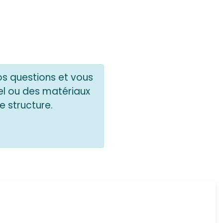
os questions et vous
el ou des matériaux
e structure.