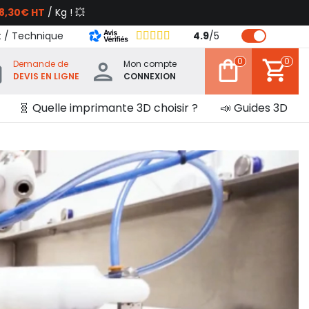
8,30€ HT
/ Kg ! 💥
t / Technique
4.9
/
5
0
0
Demande de
Mon compte
DEVIS EN LIGNE
CONNEXION
🧬 Quelle imprimante 3D choisir ?
📣 Guides 3D