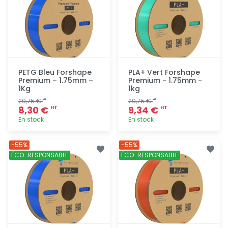
PETG Bleu Forshape
PLA+ Vert Forshape
Premium – 1.75mm –
Premium - 1.75mm -
1Kg
1kg
20,75 €
20,75 €
HT
HT
8,30 €
9,34 €
HT
HT
En stock
En stock
Ajout
Ajout
-55%
-55%
rapide
rapide
ÉCO-RESPONSABLE
ÉCO-RESPONSABLE