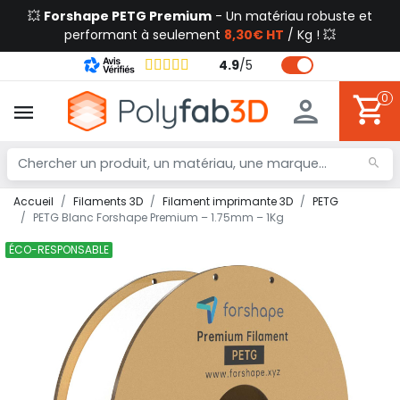
💥
Forshape PETG Premium
- Un matériau robuste et
performant à seulement
8,30€ HT
/ Kg ! 💥
4.9
/
5
0
Accueil
Filaments 3D
Filament imprimante 3D
PETG
PETG Blanc Forshape Premium – 1.75mm – 1Kg
ÉCO-RESPONSABLE