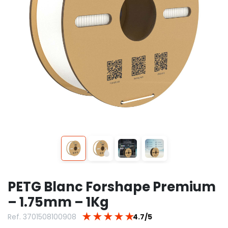
PETG Blanc Forshape Premium
– 1.75mm – 1Kg
★
★
★
★
★
Ref. 3701508100908
4.7/5