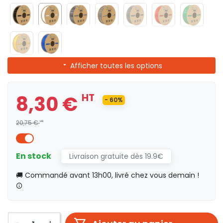
Afficher toutes les options
8,30 €
HT
- 60%
20,75 €
HT
En stock
Livraison gratuite dès 19.9€
🚚 Commandé avant 13h00, livré chez vous demain !