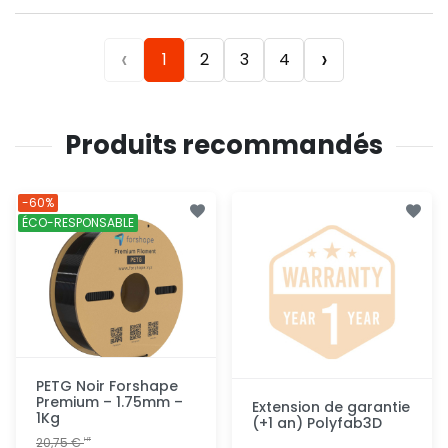
‹
›
1
2
3
4
Produits recommandés
-60%
ÉCO-RESPONSABLE
PETG Noir Forshape
Premium – 1.75mm –
Extension de garantie
1Kg
(+1 an) Polyfab3D
20,75 €
HT