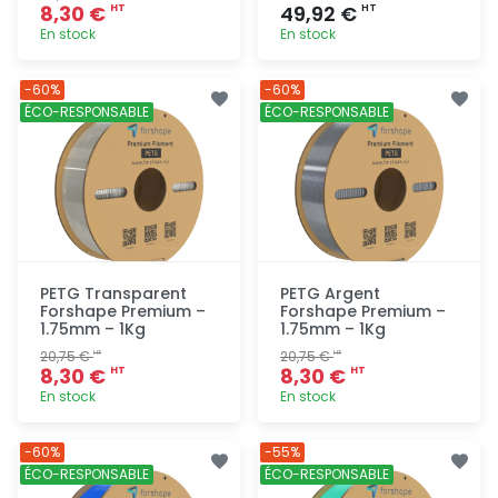
8,30 €
49,92 €
HT
HT
En stock
En stock
Ajout
Ajout
-60%
-60%
rapide
rapide
ÉCO-RESPONSABLE
ÉCO-RESPONSABLE
PETG Transparent
PETG Argent
Forshape Premium –
Forshape Premium –
1.75mm – 1Kg
1.75mm – 1Kg
20,75 €
20,75 €
HT
HT
8,30 €
8,30 €
HT
HT
En stock
En stock
Ajout
Ajout
-60%
-55%
rapide
rapide
ÉCO-RESPONSABLE
ÉCO-RESPONSABLE