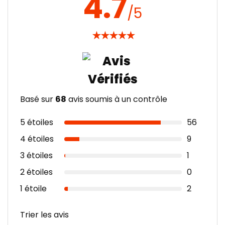
4.7
/5
★
★
★
★
★
Basé sur
68
avis soumis à un contrôle
5 étoiles
56
4 étoiles
9
3 étoiles
1
2 étoiles
0
1 étoile
2
Trier les avis