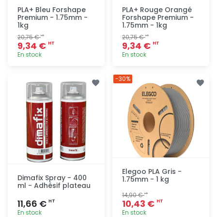
PLA+ Bleu Forshape
PLA+ Rouge Orangé
Premium - 1.75mm -
Forshape Premium -
1kg
1.75mm - 1kg
20,75 €
20,75 €
HT
HT
9,34 €
9,34 €
HT
HT
En stock
En stock
Ajout
Ajout
-30%
rapide
rapide
Elegoo PLA Gris -
Dimafix Spray - 400
1.75mm - 1 kg
ml - Adhésif plateau
14,90 €
HT
11,66 €
10,43 €
HT
HT
En stock
En stock