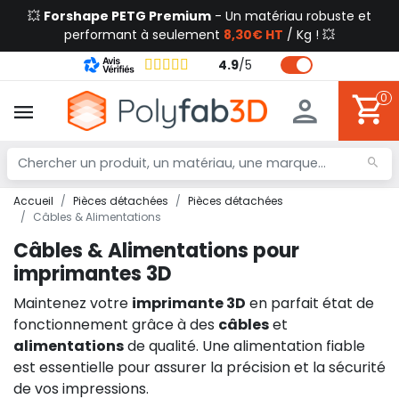
💥
Forshape PETG Premium
- Un matériau robuste et
performant à seulement
8,30€ HT
/ Kg ! 💥
4.9
/
5
0
Accueil
Pièces détachées
Pièces détachées
Câbles & Alimentations
Câbles & Alimentations pour
imprimantes 3D
Maintenez votre
imprimante 3D
en parfait état de
fonctionnement grâce à des
câbles
et
alimentations
de qualité. Une alimentation fiable
est essentielle pour assurer la précision et la sécurité
de vos impressions.