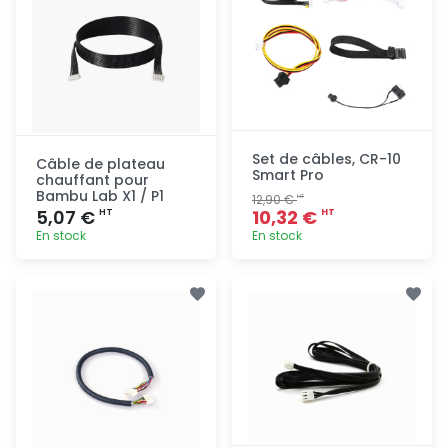
Set de câbles, CR-10
Câble de plateau
Smart Pro
chauffant pour
Bambu Lab X1 / P1
12,90 €
HT
5,07 €
10,32 €
HT
HT
En stock
En stock
Ajout
Ajout
rapide
rapide