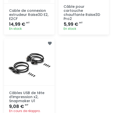
Câble pour
Cable de connexion
cartouche
extrudeur Raise3D E2,
chauffante Raise3D
E2CF
Pro2
14,99 €
5,99 €
HT
HT
En stock
En stock
Ajout
Ajout
rapide
rapide
Câbles USB de tête
d’impression x2,
Snapmaker U1
9,08 €
HT
En cours de réappro.