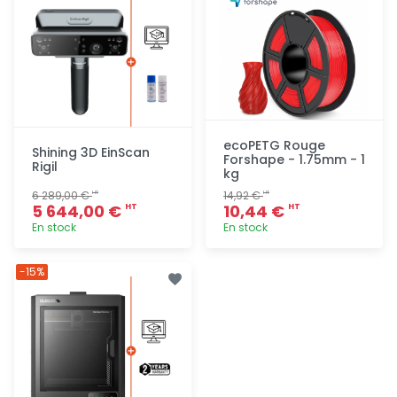
ecoPETG Rouge
Shining 3D EinScan
Forshape - 1.75mm - 1
Rigil
kg
6 289,00 €
14,92 €
HT
HT
5 644,00 €
10,44 €
HT
HT
En stock
En stock
Ajout
Ajout
-15%
rapide
rapide