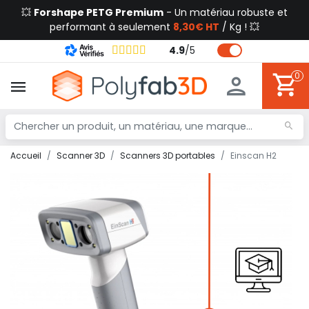
💥
Forshape PETG Premium
- Un matériau robuste et
performant à seulement
8,30€ HT
/ Kg ! 💥
4.9
/
5
0
Accueil
Scanner 3D
Scanners 3D portables
Einscan H2