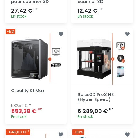
pour scanner 3D
scanner 3D
27,42 €
12,42 €
HT
HT
En stock
En stock
Ajout
Ajout
-5%
rapide
rapide
Creality K1 Max
Raise3D Pro3 HS
(Hyper Speed)
582,50 €
HT
553,38 €
6 289,00 €
HT
HT
En stock
En stock
Ajout
Ajout
-645,00 €
-30%
HT
rapide
rapide