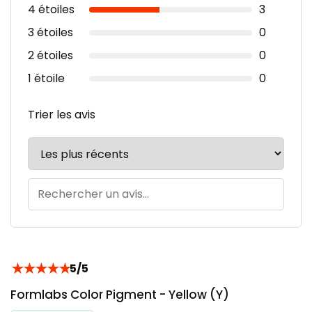
4 étoiles
3
3 étoiles
0
2 étoiles
0
1 étoile
0
Trier les avis
★
★
★
★
★
5/5
Formlabs Color Pigment - Yellow (Y)