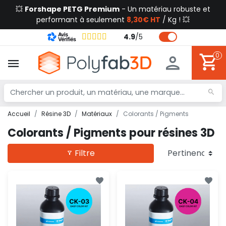
💥
Forshape PETG Premium
- Un matériau robuste et
performant à seulement
8,30€ HT
/ Kg ! 💥
4.9
/
5
0
Accueil
Résine 3D
Matériaux
Colorants / Pigments
Colorants / Pigments pour résines 3D
Filtre