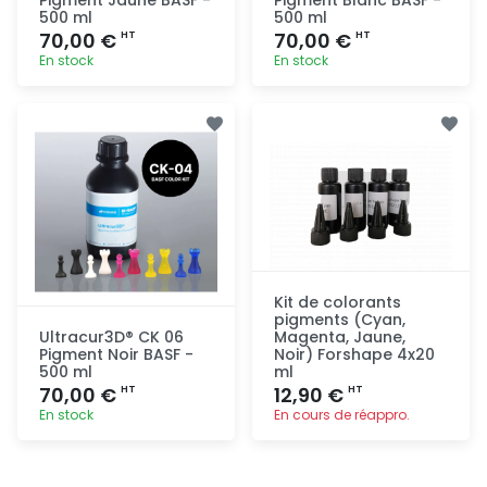
500 ml
500 ml
70,00 €
70,00 €
HT
HT
En stock
En stock
Ajout
Ajout
rapide
rapide
Kit de colorants
pigments (Cyan,
Ultracur3D® CK 06
Magenta, Jaune,
Pigment Noir BASF -
Noir) Forshape 4x20
500 ml
ml
70,00 €
12,90 €
HT
HT
En stock
En cours de réappro.
Ajout
Ajout
rapide
rapide