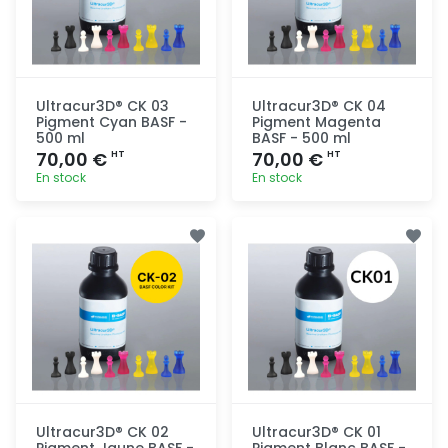
Ultracur3D® CK 03
Ultracur3D® CK 04
Pigment Cyan BASF -
Pigment Magenta
500 ml
BASF - 500 ml
70,00 €
70,00 €
HT
HT
En stock
En stock
Ajout
Ajout
rapide
rapide
Ultracur3D® CK 02
Ultracur3D® CK 01
Pigment Jaune BASF -
Pigment Blanc BASF -