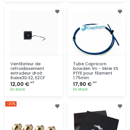
Ajout
Ajout
rapide
rapide
Ventilateur de
Tube Capricorn
refroidissement
bowden 1m - Série XS
extrudeur droit
PTFE pour filament
Raise3D E2, E2CF
1.75mm
12,00 €
17,90 €
HT
HT
En stock
En stock
Ajout
Ajout
-20%
rapide
rapide