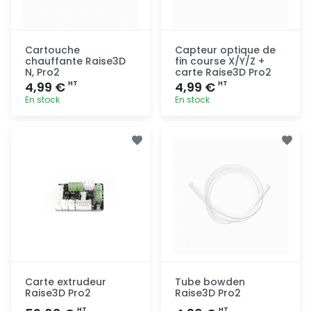
Cartouche
Capteur optique de
chauffante Raise3D
fin course X/Y/Z +
N, Pro2
carte Raise3D Pro2
4,99 €
4,99 €
HT
HT
En stock
En stock
Ajout
Ajout
rapide
rapide
Carte extrudeur
Tube bowden
Raise3D Pro2
Raise3D Pro2
HT
HT