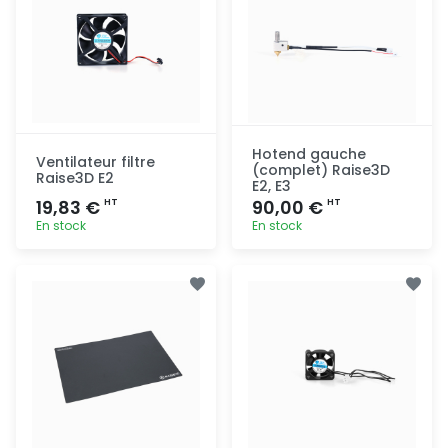
Hotend gauche
Ventilateur filtre
(complet) Raise3D
Raise3D E2
E2, E3
19,83 €
90,00 €
HT
HT
En stock
En stock
Ajout
Ajout
rapide
rapide