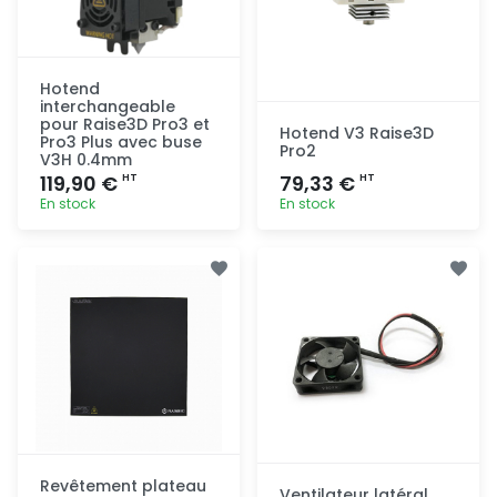
Hotend
interchangeable
pour Raise3D Pro3 et
Hotend V3 Raise3D
Pro3 Plus avec buse
Pro2
V3H 0.4mm
119,90 €
79,33 €
HT
HT
En stock
En stock
Ajout
Ajout
rapide
rapide
Revêtement plateau
Ventilateur latéral