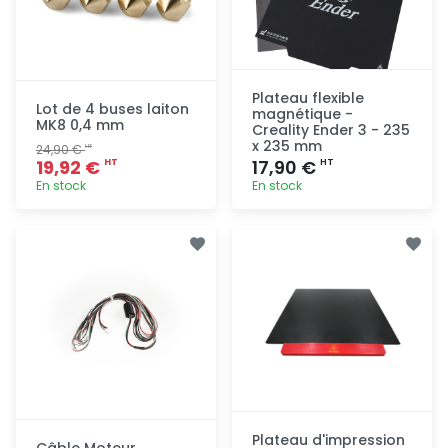
Plateau flexible
Lot de 4 buses laiton
magnétique -
MK8 0,4 mm
Creality Ender 3 - 235
x 235 mm
24,90 €
HT
19,92 €
17,90 €
HT
HT
En stock
En stock
Ajout
Ajout
rapide
rapide
Plateau d'impression
Câble Moteur