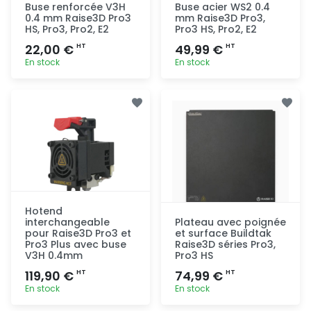
Buse renforcée V3H
Buse acier WS2 0.4
0.4 mm Raise3D Pro3
mm Raise3D Pro3,
HS, Pro3, Pro2, E2
Pro3 HS, Pro2, E2
22,00 €
49,99 €
HT
HT
En stock
En stock
Ajout
Ajout
rapide
rapide
Hotend
interchangeable
Plateau avec poignée
pour Raise3D Pro3 et
et surface Buildtak
Pro3 Plus avec buse
Raise3D séries Pro3,
V3H 0.4mm
Pro3 HS
119,90 €
74,99 €
HT
HT
En stock
En stock