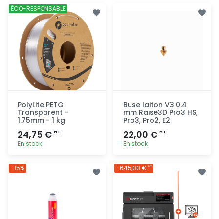
Ajout
Ajout
ÉCO-RESPONSABLE
rapide
rapide
PolyLite PETG
Buse laiton V3 0.4
Transparent -
mm Raise3D Pro3 HS,
1.75mm - 1 kg
Pro3, Pro2, E2
24,75 €
22,00 €
HT
HT
En stock
En stock
Ajout
Ajout
-15%
-645,00 €
HT
rapide
rapide