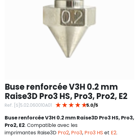
Buse renforcée V3H 0.2 mm
Raise3D Pro3 HS, Pro3, Pro2, E2
★
★
★
★
★
Ref. [S]5.02.060010A01
5.0/5
Buse renforcée V3H 0.2 mm Raise3D Pro3 HS, Pro3,
Pro2, E2
. Compatible avec les
imprimantes Raise3D
Pro2
,
Pro3
,
Pro3 HS
et
E2
.