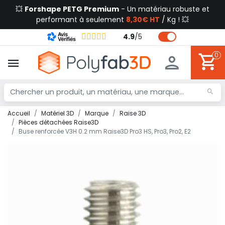
💥
Forshape PETG Premium
- Un matériau robuste et
performant à seulement
8,30€ HT
/ Kg ! 💥
4.9
/
5
0
Accueil
Matériel 3D
Marque
Raise 3D
Pièces détachées Raise3D
Buse renforcée V3H 0.2 mm Raise3D Pro3 HS, Pro3, Pro2, E2