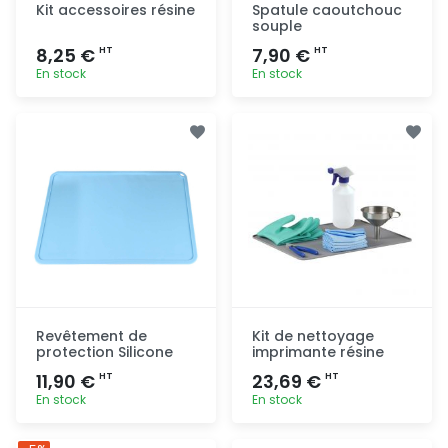
Kit accessoires résine
Spatule caoutchouc
souple
8,25 €
7,90 €
HT
HT
En stock
En stock
Ajout
Ajout
rapide
rapide
Revêtement de
Kit de nettoyage
protection Silicone
imprimante résine
11,90 €
23,69 €
HT
HT
En stock
En stock
Ajout
Ajout