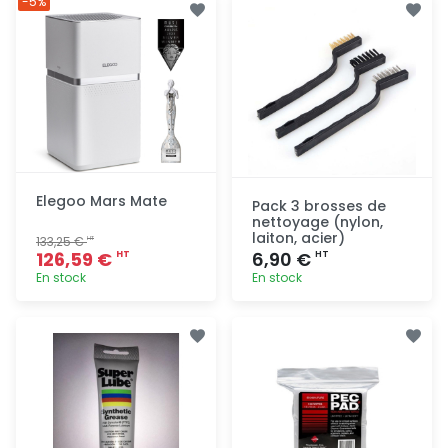
-5%
rapide
rapide
Elegoo Mars Mate
Pack 3 brosses de
nettoyage (nylon,
laiton, acier)
133,25 €
HT
126,59 €
6,90 €
HT
HT
En stock
En stock
Ajout
Ajout
rapide
rapide