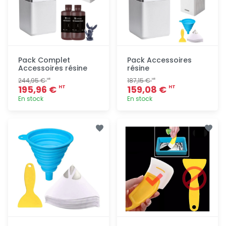
Pack Complet
Pack Accessoires
Accessoires résine
résine
244,95 €
187,15 €
HT
HT
195,96 €
159,08 €
HT
HT
En stock
En stock
Ajout
Ajout
rapide
rapide