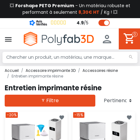
💥
Forshape PETG Premium
- Un matériau robuste et
performant à seulement
8,30€ HT
/ Kg ! 💥
4.9
/
5
0
Accueil
Accessoire imprimante 3D
Accessoires résine
Entretien imprimante résine
Entretien imprimante résine
Filtre
-20%
-15%