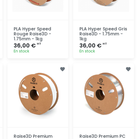
PLA Hyper Speed
PLA Hyper Speed Gris
Rouge Raise3D -
Raise3D - 1.75mm -
1.75mm - 1kg
1kg
36,00 €
36,00 €
HT
HT
En stock
En stock
Ajout
Ajout
rapide
rapide
Raise3D Premium
Raise3D Premium PC