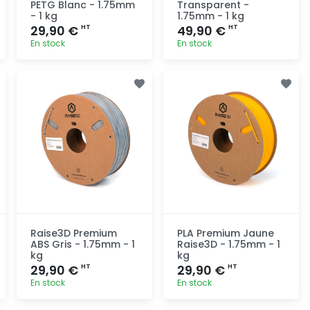
PETG Blanc - 1.75mm
Transparent -
- 1 kg
1.75mm - 1 kg
29,90 €
49,90 €
HT
HT
En stock
En stock
Ajout
Ajout
rapide
rapide
Raise3D Premium
PLA Premium Jaune
ABS Gris - 1.75mm - 1
Raise3D - 1.75mm - 1
kg
kg
29,90 €
29,90 €
HT
HT
En stock
En stock