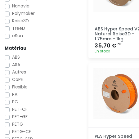
Nanovia
Polymaker
Raise3D
TreeD
ABS Hyper Speed V
Naturel Raise3D -
eSun
1.75mm - 1kg
35,70 €
HT
Matériau
En stock
ABS
ASA
Ajout
rapide
Autres
CoPE
Flexible
PA
PC
PET-CF
PET-GF
PETG
PETG-CF
PLA Hyper Speed