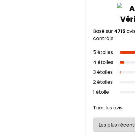
Basé sur
4715
avi
contrôle
5 étoiles
4 étoiles
3 étoiles
2 étoiles
1 étoile
Trier les avis