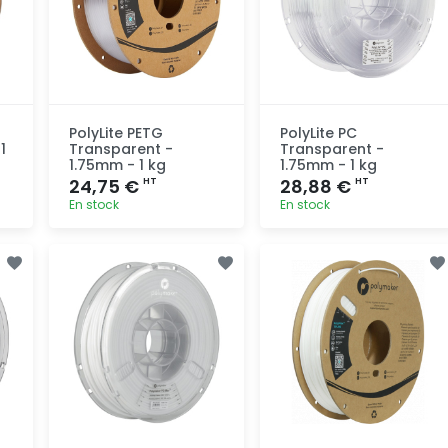
PolyLite PETG
PolyLite PC
1
Transparent -
Transparent -
1.75mm - 1 kg
1.75mm - 1 kg
24,75 €
28,88 €
HT
HT
En stock
En stock
Ajout
Ajout
rapide
rapide