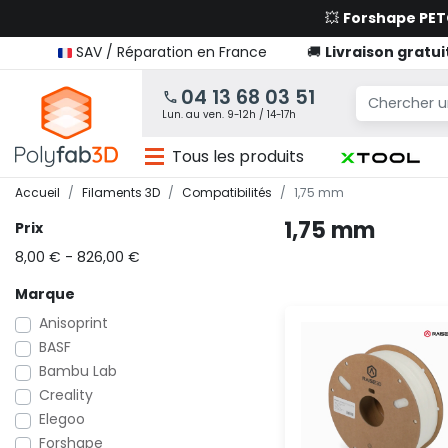
💥
Forshape PE
SAV / Réparation en France
🚚
Livraison gratui
04 13 68 03 51
Lun. au ven. 9-12h / 14-17h
Tous les produits
Accueil
Filaments 3D
Compatibilités
1,75 mm
1,75 mm
Prix
8,00 € - 826,00 €
Marque
Anisoprint
BASF
Bambu Lab
Creality
Elegoo
Forshape