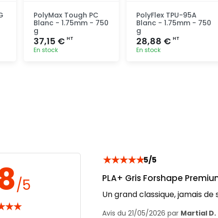
G
PolyMax Tough PC
PolyFlex TPU-95A
Blanc - 1.75mm - 750
Blanc - 1.75mm - 750
g
g
37,15 €
28,88 €
HT
HT
En stock
En stock
Ajout
Ajout
rapide
rapide
★
★
★
★
★
5/5
.8
PLA+ Gris Forshape Premiu
/5
Un grand classique, jamais de 
★
★
★
Avis du 21/05/2026 par
Martial D.