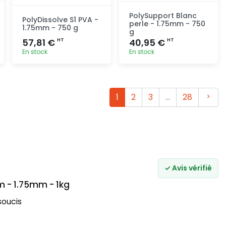
PolySupport Blanc
PolyDissolve S1 PVA -
perle - 1.75mm - 750
1.75mm - 750 g
g
57,81 €
40,95 €
HT
HT
En stock
En stock
Ajout
Ajout
rapide
rapide
Suiva
1
2
3
…
28
✓ Avis vérifié
m - 1.75mm - 1kg
soucis