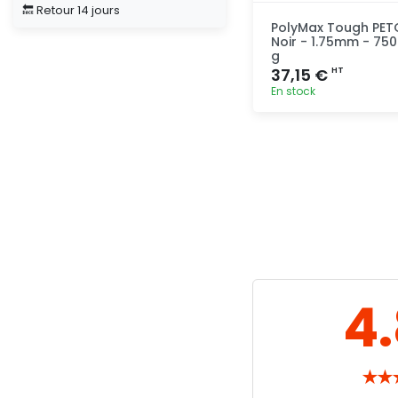
🔙 Retour 14 jours
PolyMax Tough PET
Noir - 1.75mm - 750
g
37,15 €
HT
En stock
Ajout
rapide
4
★
★