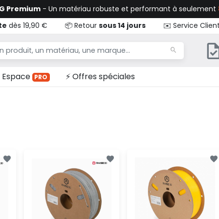
TG Premium
- Un matériau robuste et performant à seulement
te
dès 19,90 €
📦 Retour
sous 14 jours
✉️ Service Clien
Espace
⚡ Offres spéciales
PRO