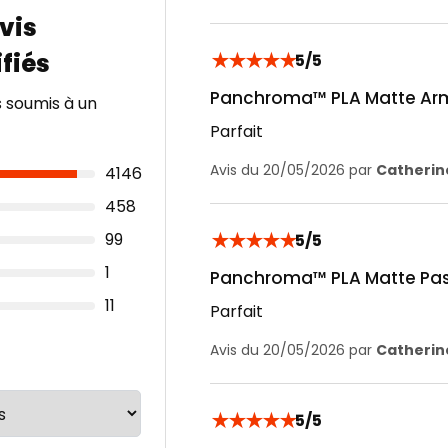
★
★
★
★
★
5/5
Panchroma™ PLA Matte Army
s soumis à un
Parfait
Avis du 20/05/2026 par
Catherine
4146
458
★
★
★
★
★
99
5/5
1
Panchroma™ PLA Matte Past
11
Parfait
Avis du 20/05/2026 par
Catherine
★
★
★
★
★
5/5