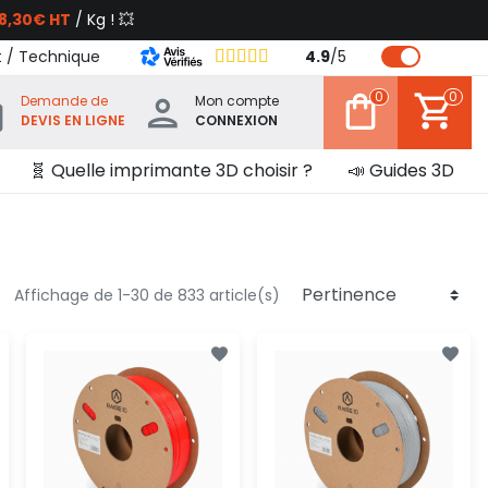
8,30€ HT
/ Kg ! 💥
t / Technique
4.9
/
5
0
0
Demande de
Mon compte
DEVIS EN LIGNE
CONNEXION
🧬 Quelle imprimante 3D choisir ?
📣 Guides 3D
Affichage de 1-30 de 833 article(s)