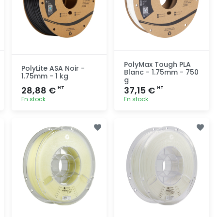
PolyMax Tough PLA
PolyLite ASA Noir -
Blanc - 1.75mm - 750
1.75mm - 1 kg
g
28,88 €
37,15 €
HT
HT
En stock
En stock
Ajout
Ajout
rapide
rapide