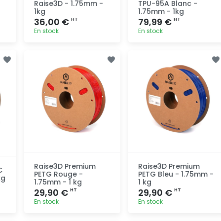
Raise3D - 1.75mm -
TPU-95A Blanc -
1kg
1.75mm - 1kg
36,00 €
79,99 €
HT
HT
En stock
En stock
Ajout
Ajout
rapide
rapide
Raise3D Premium
Raise3D Premium
C
PETG Rouge -
PETG Bleu - 1.75mm -
kg
1.75mm - 1 kg
1 kg
29,90 €
29,90 €
HT
HT
En stock
En stock