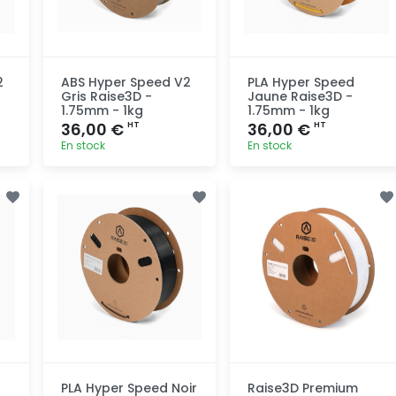
2
ABS Hyper Speed V2
PLA Hyper Speed
Gris Raise3D -
Jaune Raise3D -
1.75mm - 1kg
1.75mm - 1kg
36,00 €
36,00 €
HT
HT
En stock
En stock
Ajout
Ajout
rapide
rapide
PLA Hyper Speed Noir
Raise3D Premium