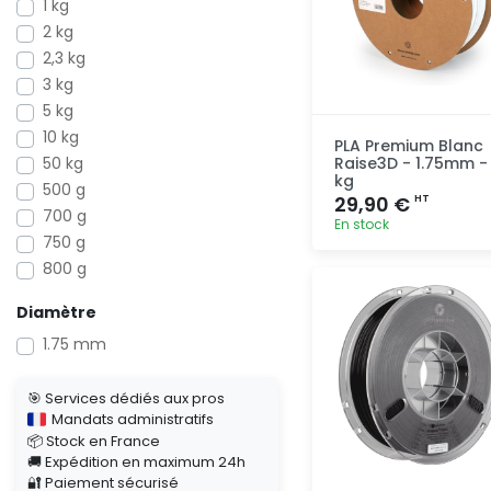
1 kg
2 kg
2,3 kg
3 kg
5 kg
10 kg
PLA Premium Blanc
50 kg
Raise3D - 1.75mm - 
kg
500 g
29,90 €
HT
700 g
En stock
750 g
800 g
Ajout
rapide
Diamètre
1.75 mm
🎯 Services dédiés aux pros
Mandats administratifs
📦 Stock en France
🚚 Expédition en maximum 24h
🔐 Paiement sécurisé