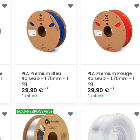
Ajout
Ajout
rapide
rapide
e
PLA Premium Bleu
PLA Premium Rouge
1
Raise3D - 1.75mm - 1
Raise3D - 1.75mm - 1
kg
kg
29,90 €
29,90 €
HT
HT
En stock
En stock
Ajout
Ajout
ÉCO-RESPONSABLE
rapide
rapide