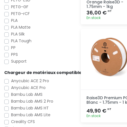
PETG-ESD
Orange Raise3D -
1.75mm - 1kg
PETG-GF
36,00 €
HT
PETG-rCF
En stock
PLA
PLA Matte
Ajout
PLA Silk
rapide
PLA Tough
PP
PPS
Support
Chargeur de matériaux compatible
Anycubic ACE 2 Pro
Anycubic ACE Pro
Bambu Lab AMS
Raise3D Premium P
Bambu Lab AMS 2 Pro
Blanc - 1.75mm - 1 
Bambu Lab AMS HT
49,90 €
HT
Bambu Lab AMS Lite
En stock
Creality CFS