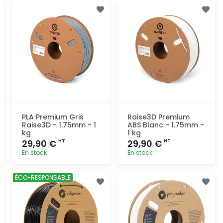
Ajout
Ajout
rapide
rapide
PLA Premium Gris
Raise3D Premium
Raise3D - 1.75mm - 1
ABS Blanc - 1.75mm -
kg
1 kg
29,90 €
29,90 €
HT
HT
En stock
En stock
Ajout
Ajout
ÉCO-RESPONSABLE
rapide
rapide