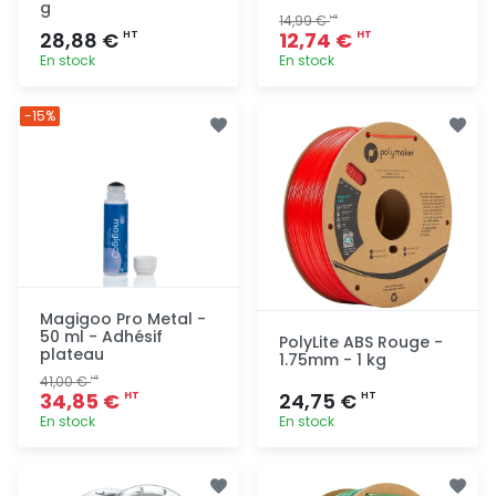
g
14,99 €
HT
28,88 €
12,74 €
HT
HT
En stock
En stock
Ajout
Ajout
-15%
rapide
rapide
Magigoo Pro Metal -
50 ml - Adhésif
PolyLite ABS Rouge -
plateau
1.75mm - 1 kg
41,00 €
HT
34,85 €
24,75 €
HT
HT
En stock
En stock
Ajout
Ajout
rapide
rapide