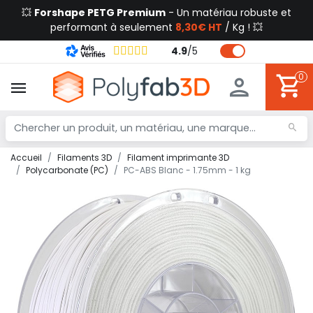
💥
Forshape PETG Premium
- Un matériau robuste et
performant à seulement
8,30€ HT
/ Kg ! 💥
4.9
/
5
0
Accueil
Filaments 3D
Filament imprimante 3D
Polycarbonate (PC)
PC-ABS Blanc - 1.75mm - 1 kg