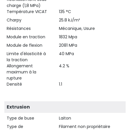
charge (1,8 MPa)
Température VICAT
135 °C
Charpy
25.8 kJ/m²
Résistances
Mécanique, Usure
Module en traction
1832 Mpa
Module de flexion
2081 MPa
Limite d'élasticité à
40 MPa
la traction
Allongement
4.2 %
maximum à la
rupture
Densité
1.1
Extrusion
Type de buse
Laiton
Type de
Filament non propriétaire