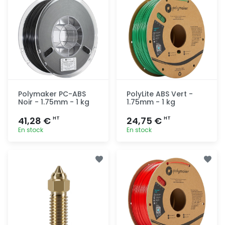
Polymaker PC-ABS
PolyLite ABS Vert -
Noir - 1.75mm - 1 kg
1.75mm - 1 kg
41,28 €
24,75 €
HT
HT
En stock
En stock
Ajout
Ajout
rapide
rapide