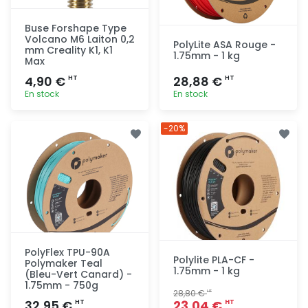
Buse Forshape Type
Volcano M6 Laiton 0,2
PolyLite ASA Rouge -
mm Creality K1, K1
1.75mm - 1 kg
Max
4,90 €
28,88 €
HT
HT
En stock
En stock
Ajout
Ajout
-20%
rapide
rapide
PolyFlex TPU-90A
Polylite PLA-CF -
Polymaker Teal
1.75mm - 1 kg
(Bleu-Vert Canard) -
1.75mm - 750g
28,80 €
HT
32,95 €
23,04 €
HT
HT