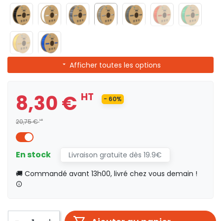
Afficher toutes les options
8,30 €
HT
- 60%
20,75 €
HT
En stock
Livraison gratuite dès 19.9€
🚚 Commandé avant 13h00, livré chez vous demain !