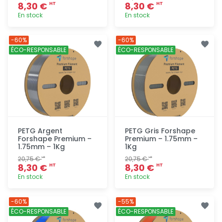
8,30 €
8,30 €
HT
HT
En stock
En stock
Ajout
Ajout
-60%
-60%
rapide
rapide
ÉCO-RESPONSABLE
ÉCO-RESPONSABLE
PETG Argent
PETG Gris Forshape
Forshape Premium –
Premium – 1.75mm –
1.75mm – 1Kg
1Kg
20,75 €
20,75 €
HT
HT
8,30 €
8,30 €
HT
HT
En stock
En stock
Ajout
Ajout
-60%
-55%
rapide
rapide
ÉCO-RESPONSABLE
ÉCO-RESPONSABLE