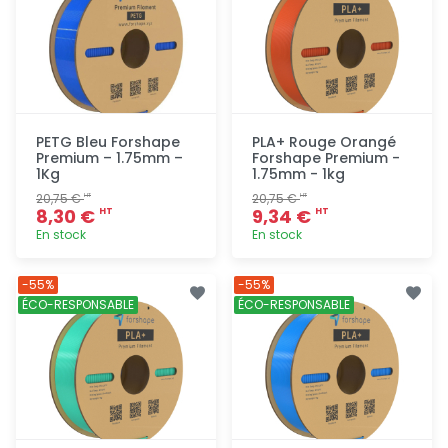
PETG Bleu Forshape
PLA+ Rouge Orangé
Premium – 1.75mm –
Forshape Premium -
1Kg
1.75mm - 1kg
20,75 €
20,75 €
HT
HT
8,30 €
9,34 €
HT
HT
En stock
En stock
Ajout
Ajout
-55%
-55%
rapide
rapide
ÉCO-RESPONSABLE
ÉCO-RESPONSABLE