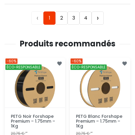
‹
›
1
2
3
4
Produits recommandés
-60%
-60%
ÉCO-RESPONSABLE
ÉCO-RESPONSABLE
PETG Noir Forshape
PETG Blanc Forshape
Premium – 1.75mm –
Premium – 1.75mm –
1Kg
1Kg
20,75 €
20,75 €
HT
HT