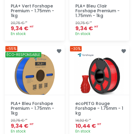
PLA+ Vert Forshape
PLA+ Bleu Clair
Premium - 1.75mm -
Forshape Premium -
1kg
1.75mm - 1kg
20,75 €
20,75 €
HT
HT
9,34 €
9,34 €
HT
HT
En stock
En stock
Ajout
Ajout
-55%
-30%
rapide
rapide
ÉCO-RESPONSABLE
PLA+ Bleu Forshape
ecoPETG Rouge
Premium - 1.75mm -
Forshape - 1.75mm - 1
1kg
kg
20,75 €
14,92 €
HT
HT
9,34 €
10,44 €
HT
HT
En stock
En stock