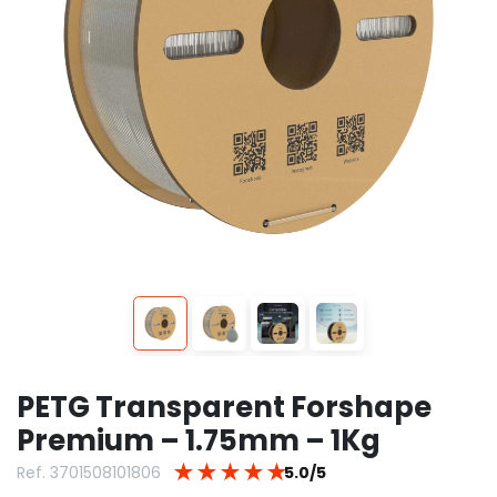
PETG Transparent Forshape
Premium – 1.75mm – 1Kg
★
★
★
★
★
Ref. 3701508101806
5.0/5