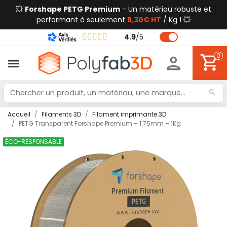
💥
Forshape PETG Premium
- Un matériau robuste et
performant à seulement
8,30€ HT
/ Kg ! 💥
4.9
/
5
0
Accueil
Filaments 3D
Filament imprimante 3D
PETG Transparent Forshape Premium – 1.75mm – 1Kg
ÉCO-RESPONSABLE