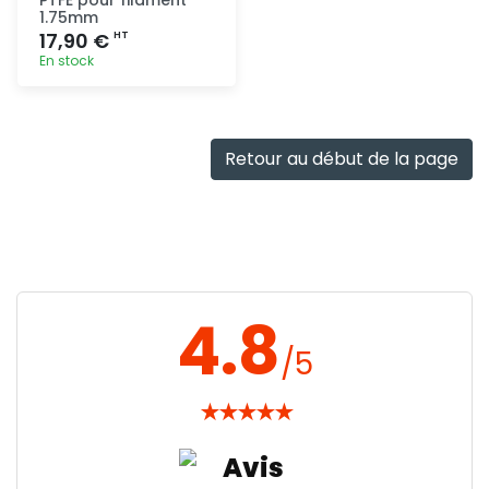
1.75mm
17,90 €
HT
En stock
Ajout
rapide
Retour au début de la page
4.8
/5
★
★
★
★
★