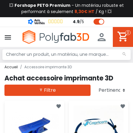
💥
Forshape PETG Premium
- Un matériau robuste et
performant à seulement
8,30€ HT
/ Kg ! 💥
4.9
/
5
0
Accueil
Accessoire imprimante 3D
Achat accessoire imprimante 3D
Filtre