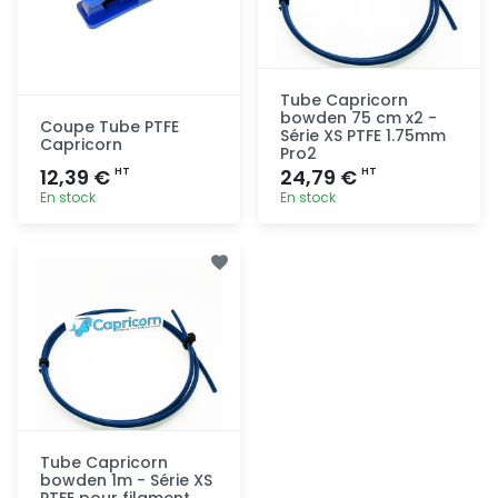
Tube Capricorn
bowden 75 cm x2 -
Coupe Tube PTFE
Série XS PTFE 1.75mm
Capricorn
Pro2
12,39 €
24,79 €
HT
HT
En stock
En stock
Ajout
Ajout
rapide
rapide
Tube Capricorn
bowden 1m - Série XS
PTFE pour filament