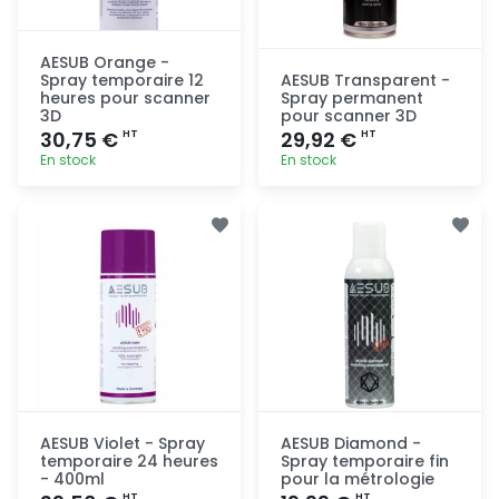
AESUB Orange -
Spray temporaire 12
AESUB Transparent -
heures pour scanner
Spray permanent
3D
pour scanner 3D
30,75 €
29,92 €
HT
HT
En stock
En stock
Ajout
Ajout
rapide
rapide
AESUB Violet - Spray
AESUB Diamond -
temporaire 24 heures
Spray temporaire fin
- 400ml
pour la métrologie
HT
HT