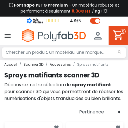
💥
Forshape PETG Premium
- Un matériau robuste et
performant à seulement
8,30€ HT
/ Kg ! 💥
4.9
/
5
0
Accueil
Scanner 3D
Accessoires
Sprays matifiants
Sprays matifiants scanner 3D
Découvrez notre sélection de
spray matifiant
pour scanner 3D qui vous permettront de réaliser les
numérisations d'objets translucides ou bien brillants.