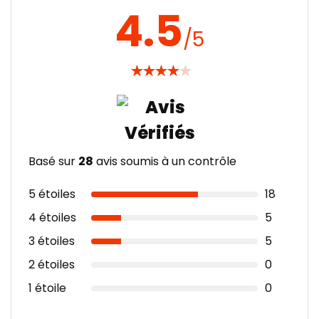
4.5
/5
★
★
★
★
★
Basé sur
28
avis soumis à un contrôle
5 étoiles
18
4 étoiles
5
3 étoiles
5
2 étoiles
0
1 étoile
0