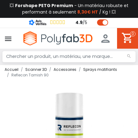
💥
Forshape PETG Premium
- Un matériau robuste et
performant à seulement
8,30€ HT
/ Kg ! 💥
4.9
/
5
0
Accueil
Scanner 3D
Accessoires
Sprays matifiants
Reflecon Tarnish 90