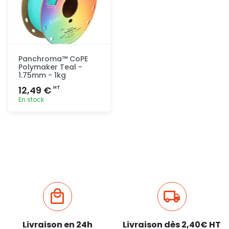
Panchroma™ CoPE
Polymaker Teal -
1.75mm - 1kg
12,49 €
HT
En stock
Ajout
rapide
Livraison en 24h
Livraison dès 2,40€ HT