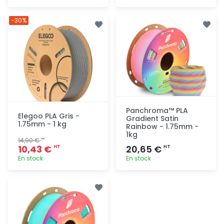
Ajout
Ajout
-30%
rapide
rapide
Panchroma™ PLA
Elegoo PLA Gris -
Gradient Satin
1.75mm - 1 kg
Rainbow - 1.75mm -
1kg
14,90 €
HT
10,43 €
20,65 €
HT
HT
En stock
En stock
Ajout
Ajout
rapide
rapide