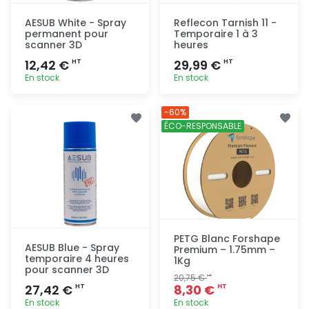
AESUB White - Spray
Reflecon Tarnish 11 -
permanent pour
Temporaire 1 à 3
scanner 3D
heures
12,42 €
29,99 €
HT
HT
En stock
En stock
Ajout
Ajout
-60%
rapide
rapide
ÉCO-RESPONSABLE
PETG Blanc Forshape
AESUB Blue - Spray
Premium – 1.75mm –
temporaire 4 heures
1Kg
pour scanner 3D
20,75 €
HT
27,42 €
8,30 €
HT
HT
En stock
En stock