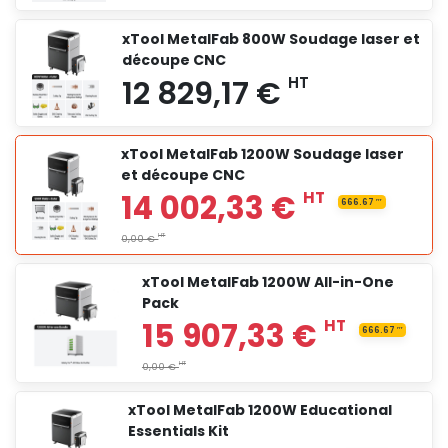
xTool MetalFab 800W Soudage laser et
découpe CNC
5 609,17 €
HT
xTool MetalFab 1200W Soudage laser
et découpe CNC
7 489,17 €
HT
xTool MetalFab 1200W All-in-One
Pack
8 139,17 €
HT
xTool MetalFab 1200W Educational
Essentials Kit