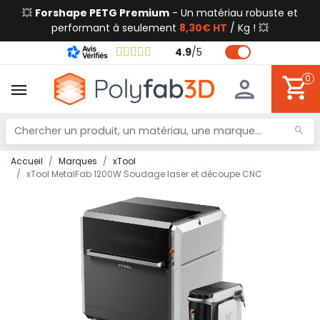
💥
Forshape PETG Premium
- Un matériau robuste et
performant à seulement
8,30€ HT
/ Kg ! 💥
4.9
/
5
0
Accueil
Marques
xTool
xTool MetalFab 1200W Soudage laser et découpe CNC