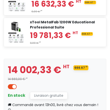
xTool MetalFab 1200W Educational
12 829,17 €
HT
Professional Suite
14 002,33 €
HT
66
14 002,33 €
HT
666.67
HT
HT
0,00 €
14 669,00 €
HT
En stock
Livraison gratuite
15 907,33 €
HT
🚚 Commandé avant 13h00, livré chez vous demain !