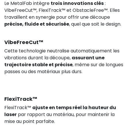
Le MetalFab intègre
trois innovations clés
:
VibeFreeCut™, FlexiTrack™ et ObstacleFree™. Elles
travaillent en synergie pour offrir une découpe
précise, fluide et sécurisée
, quel que soit le design.
VibeFreeCut™
Cette technologie neutralise automatiquement les
748,92 €
HT
vibrations durant la découpe,
assurant une
trajectoire stable et précise
, même sur de longues
passes ou des matériaux plus durs.
FlexiTrack™
FlexiTrack™
ajuste en temps réel la hauteur du
laser
par rapport au matériau, pour maintenir la
mise au point parfaite.