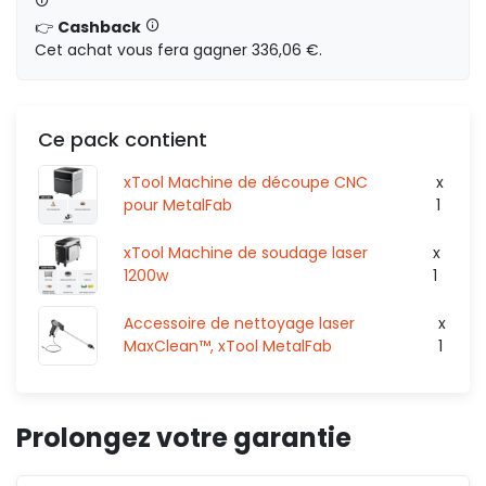
HT
0,00 €
👉
Cashback
Cet achat vous fera gagner 336,06 €.
16 632,33 €
HT
Ce pack contient
66
xTool Machine de découpe CNC
x
HT
0,00 €
pour MetalFab
1
xTool Machine de soudage laser
x
1200w
1
19 781,33 €
HT
666.
Accessoire de nettoyage laser
x
MaxClean™, xTool MetalFab
1
HT
0,00 €
Prolongez votre garantie